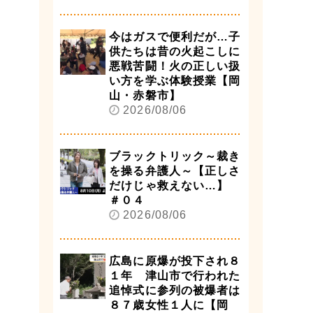
今はガスで便利だが…子
供たちは昔の火起こしに
悪戦苦闘！火の正しい扱
い方を学ぶ体験授業【岡
山・赤磐市】
2026/08/06
ブラックトリック～裁き
を操る弁護人～【正しさ
だけじゃ救えない…】
＃０４
2026/08/06
広島に原爆が投下され８
１年 津山市で行われた
追悼式に参列の被爆者は
８７歳女性１人に【岡