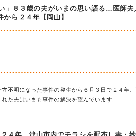
い」８３歳の夫がいまの思い語る…医師夫
件から２４年【岡山】
行方不明になった事件の発生から６月３日で２４年、
された夫はいまも事件の解決を望んでいます。
ら２４年 津山市内でチラシを配布し妻・