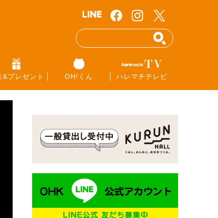
集&プレゼント
OH!くん
ハレマチテレビ