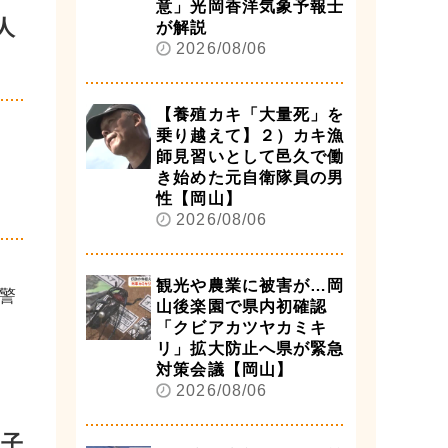
意」光岡香洋気象予報士
人
が解説
2026/08/06
【養殖カキ「大量死」を
乗り越えて】２）カキ漁
師見習いとして邑久で働
き始めた元自衛隊員の男
性【岡山】
2026/08/06
観光や農業に被害が…岡
警
山後楽園で県内初確認
「クビアカツヤカミキ
リ」拡大防止へ県が緊急
対策会議【岡山】
2026/08/06
妙子