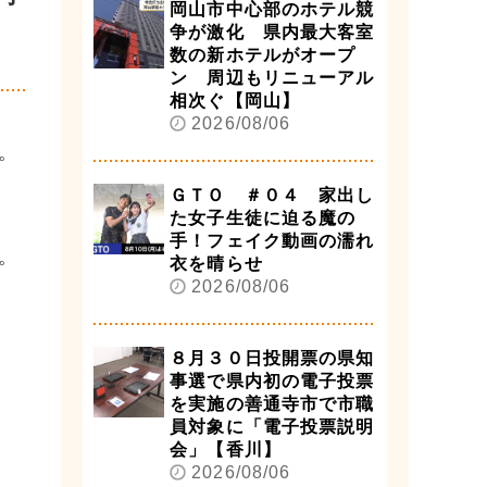
岡山市中心部のホテル競
争が激化 県内最大客室
数の新ホテルがオープ
ン 周辺もリニューアル
相次ぐ【岡山】
2026/08/06
。
ＧＴＯ ＃０４ 家出し
た女子生徒に迫る魔の
手！フェイク動画の濡れ
。
衣を晴らせ
2026/08/06
８月３０日投開票の県知
事選で県内初の電子投票
を実施の善通寺市で市職
員対象に「電子投票説明
会」【香川】
2026/08/06