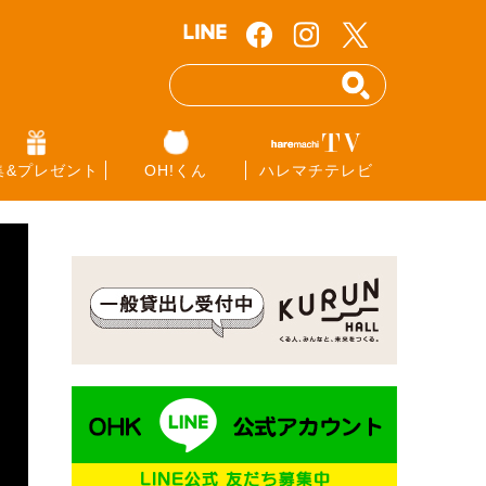
集&プレゼント
OH!くん
ハレマチテレビ