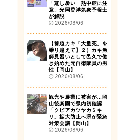
「蒸し暑い 熱中症に注
意」光岡香洋気象予報士
が解説
2026/08/06
【養殖カキ「大量死」を
乗り越えて】２）カキ漁
師見習いとして邑久で働
き始めた元自衛隊員の男
性【岡山】
2026/08/06
観光や農業に被害が…岡
山後楽園で県内初確認
「クビアカツヤカミキ
リ」拡大防止へ県が緊急
対策会議【岡山】
2026/08/06