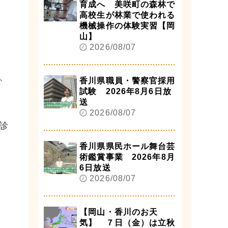
育成へ 美咲町の森林で
高校生が林業で使われる
機械操作の体験実習【岡
山】
2026/08/07
、
香川県職員・警察官採用
試験 2026年8月6日放
送
2026/08/07
診
香川県県民ホール舞台芸
術鑑賞事業 2026年8月
6日放送
2026/08/07
【岡山・香川のお天
気】 ７日（金）は立秋