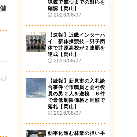
猟銃で撃つまでの対応を
健
確認【岡山】
2026/08/07
【速報】近畿インターハ
イ 新体操競技・男子団
体で井原高校が２連覇を
達成【岡山】
2026/08/07
向け
【続報】新見市の入札談
合事件で市職員と会社役
員の男２人を送検 ６件
で最低制限価格と同額で
落札【岡山】
2026/08/07
効率化進む林業の担い手