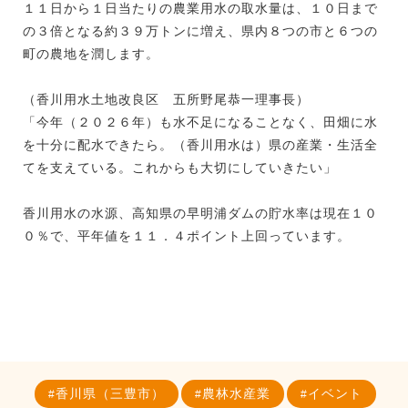
１１日から１日当たりの農業用水の取水量は、１０日まで
の３倍となる約３９万トンに増え、県内８つの市と６つの
町の農地を潤します。
（香川用水土地改良区 五所野尾恭一理事長）
「今年（２０２６年）も水不足になることなく、田畑に水
を十分に配水できたら。（香川用水は）県の産業・生活全
てを支えている。これからも大切にしていきたい」
香川用水の水源、高知県の早明浦ダムの貯水率は現在１０
０％で、平年値を１１．４ポイント上回っています。
香川県（三豊市）
農林水産業
イベント