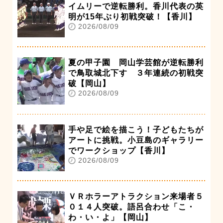
イムリーで逆転勝利。香川代表の英
明が15年ぶり初戦突破！【香川】
2026/08/09
夏の甲子園 岡山学芸館が逆転勝利
で鳥取城北下す ３年連続の初戦突
破【岡山】
2026/08/09
手や足で絵を描こう！子どもたちが
アートに挑戦。小豆島のギャラリー
でワークショップ【香川】
2026/08/09
ＶＲホラーアトラクション来場者５
０１４人突破。語呂合わせ「こ・
わ・い・よ」【岡山】