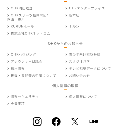
OHK岡山放送
OHKエンタープライズ
OHKスポーツ振興財団/
新本社
岡山・香川
KURUNホール
ミルン
株式会社OHKネットコム
OHKからのお知らせ
OHKハウジング
青少年向け推奨番組
アナウンサー朗読会
スタジオ見学
採用情報
テレビ視聴データについて
後援・共催等の申請について
お問い合わせ
個人情報の取扱
情報セキュリティ
個人情報について
免責事項