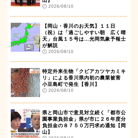
山】
2026/08/10
【岡山・香川のお天気】１１日
（祝）は「過ごしやすい朝 広く晴
天」台風１５号は…光岡気象予報士
が解説
2026/08/10
特定外来生物「クビアカツヤカミキ
リ」による香川県内初の農業被害
小豆島町で発生【香川】
2026/08/10
県と岡山市で意見対立続く「都市公
園事業負担金」県が市に２６年度分
負担金の８７５０万円求め通知【岡
山】