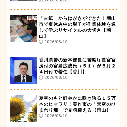
2026/08/10
「古紙」からはがきができた！岡山
市で夏休み中の親子が作業体験を通
して学ぶリサイクルの大切さ【岡
山】
2026/08/10
香川県警の新本部長に警察庁長官官
房付の宮島広成氏（５１）が８月２
４日付で着任【香川】
2026/08/10
夏空のもと鮮やかに咲き誇る１５万
本のヒマワリ！美作市の「天空のひ
まわり畑」で見頃迎える【岡山】
2026/08/10