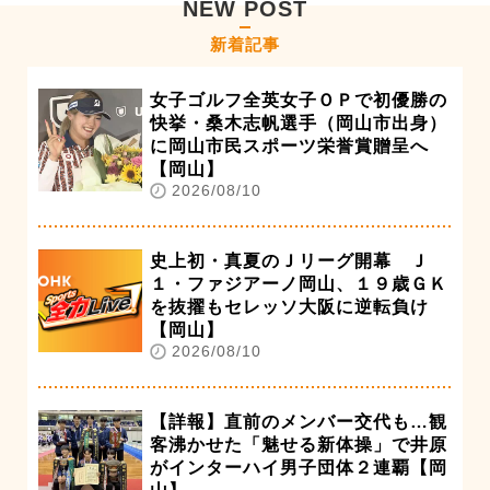
NEW POST
新着記事
女子ゴルフ全英女子ＯＰで初優勝の
快挙・桑木志帆選手（岡山市出身）
に岡山市民スポーツ栄誉賞贈呈へ
【岡山】
2026/08/10
史上初・真夏のＪリーグ開幕 Ｊ
１・ファジアーノ岡山、１９歳ＧＫ
を抜擢もセレッソ大阪に逆転負け
【岡山】
2026/08/10
【詳報】直前のメンバー交代も…観
客沸かせた「魅せる新体操」で井原
がインターハイ男子団体２連覇【岡