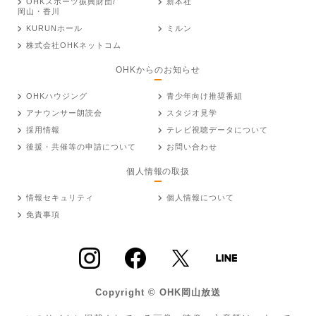
OHKスポーツ振興財団/
新本社
岡山・香川
KURUNホール
ミルン
株式会社OHKネットコム
OHKからのお知らせ
OHKハウジング
青少年向け推奨番組
アナウンサー朗読会
スタジオ見学
採用情報
テレビ視聴データについて
後援・共催等の申請について
お問い合わせ
個人情報の取扱
情報セキュリティ
個人情報について
免責事項
Copyright © OHK岡山放送