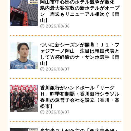
岡山市中心部のホテル競争が激化
県内最大客室数の新ホテルがオープ
ン 周辺もリニューアル相次ぐ【岡
山】
2026/08/08
ついに新シーズンが開幕！Ｊ１・フ
ァジアーノ岡山 注目は韓国代表と
してＷ杯経験のナ・サンホ選手【岡
山】
2026/08/07
香川銀行がハンドボール「リーグ
Ｈ」昨季初制覇・香川銀行シラソル
香川の運営子会社を設立【香川・高
松市】
2026/08/07
参加者２人が死亡の「西大寺会陽」