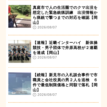
真庭市で人の生活圏でのクマ出没を
想定した緊急銃猟訓練 出没情報か
ら猟銃で撃つまでの対応を確認【岡
山】
2026/08/07
【速報】近畿インターハイ 新体操
競技・男子団体で井原高校が２連覇
を達成【岡山】
2026/08/07
【続報】新見市の入札談合事件で市
職員と会社役員の男２人を送検 ６
件で最低制限価格と同額で落札【岡
山】
2026/08/07