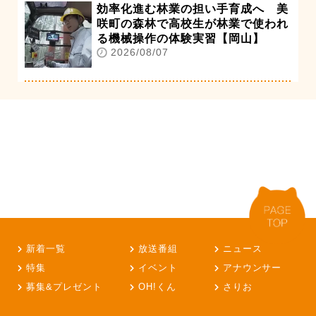
効率化進む林業の担い手育成へ 美
咲町の森林で高校生が林業で使われ
る機械操作の体験実習【岡山】
2026/08/07
新着一覧
放送番組
ニュース
特集
イベント
アナウンサー
募集&プレゼント
OH!くん
さりお