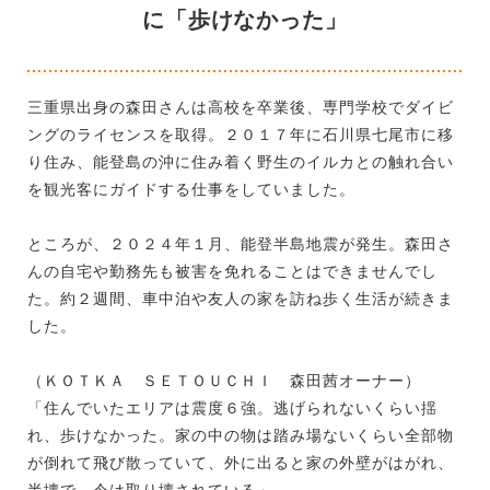
に「歩けなかった」
三重県出身の森田さんは高校を卒業後、専門学校でダイビ
ングのライセンスを取得。２０１７年に石川県七尾市に移
り住み、能登島の沖に住み着く野生のイルカとの触れ合い
を観光客にガイドする仕事をしていました。
ところが、２０２４年１月、能登半島地震が発生。森田さ
んの自宅や勤務先も被害を免れることはできませんでし
た。約２週間、車中泊や友人の家を訪ね歩く生活が続きま
した。
（ＫＯＴＫＡ ＳＥＴＯＵＣＨＩ 森田茜オーナー）
「住んでいたエリアは震度６強。逃げられないくらい揺
れ、歩けなかった。家の中の物は踏み場ないくらい全部物
が倒れて飛び散っていて、外に出ると家の外壁がはがれ、