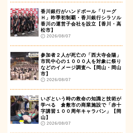
香川銀行がハンドボール「リーグ
Ｈ」昨季初制覇・香川銀行シラソル
香川の運営子会社を設立【香川・高
松市】
2026/08/07
参加者２人が死亡の「西大寺会陽」
市民中心の１０００人を対象に祭り
などのイメージ調査へ【岡山・岡山
市】
2026/08/07
いざという時の救命の知識と技術が
学べる 倉敷市の商業施設で「赤十
字講習１００周年キャラバン」【岡
山】
2026/08/07