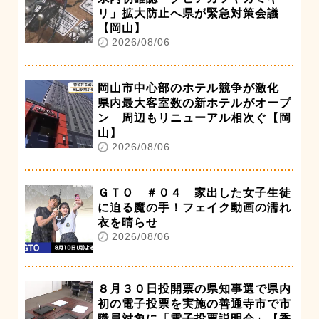
リ」拡大防止へ県が緊急対策会議
【岡山】
2026/08/06
岡山市中心部のホテル競争が激化
県内最大客室数の新ホテルがオープ
ン 周辺もリニューアル相次ぐ【岡
山】
2026/08/06
ＧＴＯ ＃０４ 家出した女子生徒
に迫る魔の手！フェイク動画の濡れ
衣を晴らせ
2026/08/06
８月３０日投開票の県知事選で県内
初の電子投票を実施の善通寺市で市
職員対象に「電子投票説明会」【香