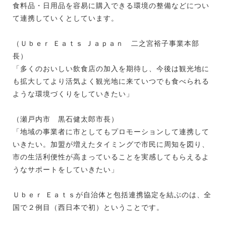
食料品・日用品を容易に購入できる環境の整備などについ
て連携していくとしています。
（Ｕｂｅｒ Ｅａｔｓ Ｊａｐａｎ 二之宮裕子事業本部
長）
「多くのおいしい飲食店の加入を期待し、今後は観光地に
も拡大してより活気よく観光地に来ていつでも食べられる
ような環境づくりをしていきたい」
（瀬戸内市 黒石健太郎市長）
「地域の事業者に市としてもプロモーションして連携して
いきたい。加盟が増えたタイミングで市民に周知を図り、
市の生活利便性が高まっていることを実感してもらえるよ
うなサポートをしていきたい」
Ｕｂｅｒ Ｅａｔｓが自治体と包括連携協定を結ぶのは、全
国で２例目（西日本で初）ということです。