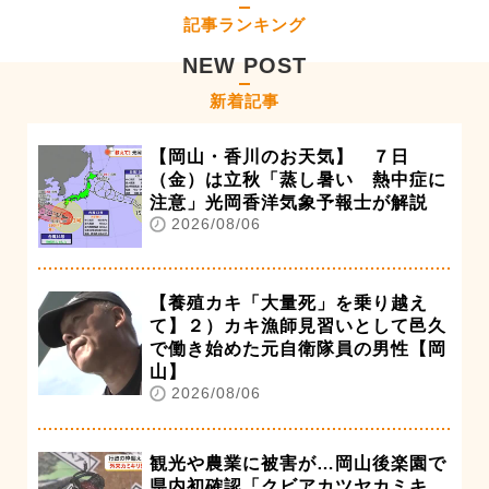
記事ランキング
NEW POST
新着記事
【岡山・香川のお天気】 ７日
（金）は立秋「蒸し暑い 熱中症に
注意」光岡香洋気象予報士が解説
2026/08/06
【養殖カキ「大量死」を乗り越え
て】２）カキ漁師見習いとして邑久
で働き始めた元自衛隊員の男性【岡
山】
2026/08/06
観光や農業に被害が…岡山後楽園で
県内初確認「クビアカツヤカミキ