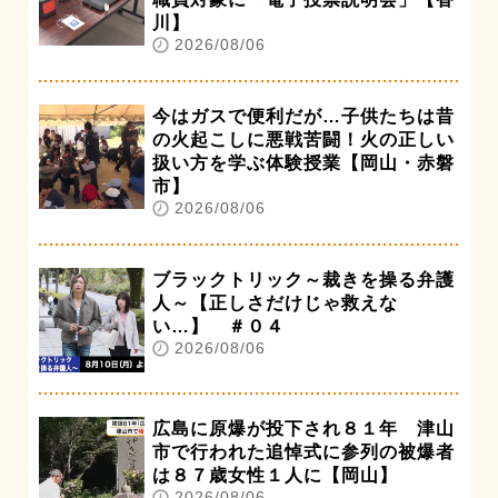
川】
2026/08/06
今はガスで便利だが…子供たちは昔
の火起こしに悪戦苦闘！火の正しい
扱い方を学ぶ体験授業【岡山・赤磐
市】
2026/08/06
ブラックトリック～裁きを操る弁護
人～【正しさだけじゃ救えな
い…】 ＃０４
2026/08/06
広島に原爆が投下され８１年 津山
市で行われた追悼式に参列の被爆者
は８７歳女性１人に【岡山】
2026/08/06