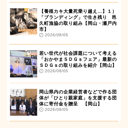
【養殖カキ大量死乗り越え…】１）
「ブランディング」で生き残り 邑
久町漁協の取り組み【岡山・瀬戸内
市】
2026/08/05
若い世代が社会課題について考える
「おかやまＳＤＧｓフェア」最新の
ＳＤＧｓの取り組みを紹介【岡山】
2026/08/05
岡山県内の企業経営者などで作る団
体が「ひとり親家庭」を支援する団
体に寄付金を贈呈 【岡山】
2026/08/05