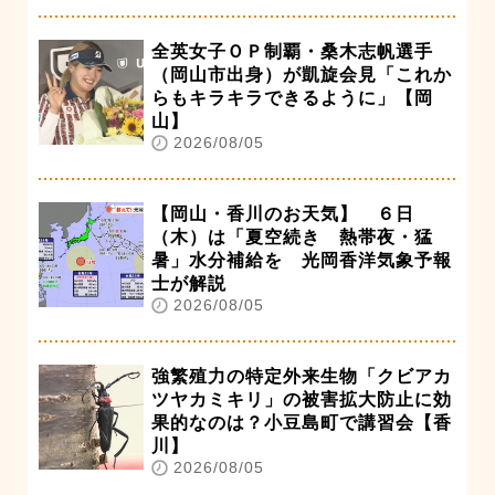
全英女子ＯＰ制覇・桑木志帆選手
（岡山市出身）が凱旋会見「これか
らもキラキラできるように」【岡
山】
2026/08/05
【岡山・香川のお天気】 ６日
（木）は「夏空続き 熱帯夜・猛
暑」水分補給を 光岡香洋気象予報
士が解説
2026/08/05
強繁殖力の特定外来生物「クビアカ
ツヤカミキリ」の被害拡大防止に効
果的なのは？小豆島町で講習会【香
川】
2026/08/05