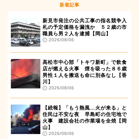
新着記事
新見市発注の公共工事の指名競争入
札の予定価格を漏洩か ５２歳の市
職員ら男２人を逮捕【岡山】
2026/08/06
高松市中心部「トキワ新町」で飲食
店が燃える火事 煙を吸った８６歳
男性１人を搬送も命に別条なし【香
川】
2026/08/06
【続報】「もう熱風…火が来る」と
住民は不安な夜 早島町の住宅地で
火事 建設会社の作業場を全焼【岡
山】
2026/08/06