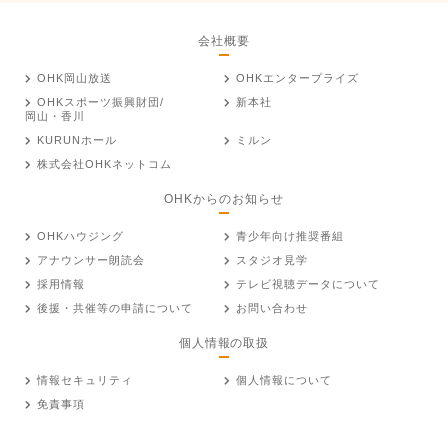
会社概要
OHK岡山放送
OHKエンタープライズ
OHKスポーツ振興財団/
新本社
岡山・香川
KURUNホール
ミルン
株式会社OHKネットコム
OHKからのお知らせ
OHKハウジング
青少年向け推奨番組
アナウンサー朗読会
スタジオ見学
採用情報
テレビ視聴データについて
後援・共催等の申請について
お問い合わせ
個人情報の取扱
情報セキュリティ
個人情報について
免責事項