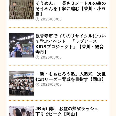
そうめん」 長さ３メートルの生の
そうめんを丁寧に編む【香川・小豆
島】
2026/08/08
観音寺市でゴミのリサイクルについ
て学ぶイベント 「ラブアース
KIDSプロジェクト」【香川・観音
寺市】
2026/08/08
「新・ももたろう塾」入塾式 次世
代のリーダー育成を目指す【岡山】
2026/08/08
JR岡山駅 お盆の帰省ラッシュ
下りでピーク【岡山】