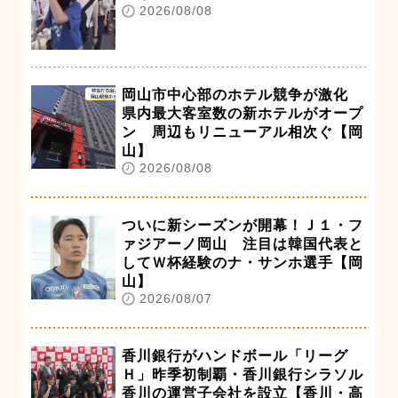
2026/08/08
岡山市中心部のホテル競争が激化
県内最大客室数の新ホテルがオープ
ン 周辺もリニューアル相次ぐ【岡
山】
2026/08/08
ついに新シーズンが開幕！Ｊ１・フ
ァジアーノ岡山 注目は韓国代表と
してＷ杯経験のナ・サンホ選手【岡
山】
2026/08/07
香川銀行がハンドボール「リーグ
Ｈ」昨季初制覇・香川銀行シラソル
香川の運営子会社を設立【香川・高