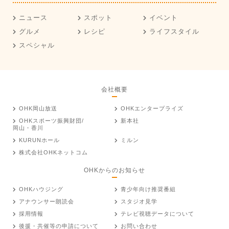
ニュース
スポット
イベント
グルメ
レシピ
ライフスタイル
スペシャル
会社概要
OHK岡山放送
OHKエンタープライズ
OHKスポーツ振興財団/
新本社
岡山・香川
KURUNホール
ミルン
株式会社OHKネットコム
OHKからのお知らせ
OHKハウジング
青少年向け推奨番組
アナウンサー朗読会
スタジオ見学
採用情報
テレビ視聴データについて
後援・共催等の申請について
お問い合わせ