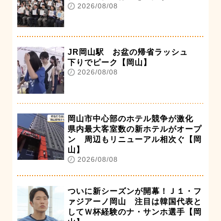
2026/08/08
JR岡山駅 お盆の帰省ラッシュ
下りでピーク【岡山】
2026/08/08
岡山市中心部のホテル競争が激化
県内最大客室数の新ホテルがオープ
ン 周辺もリニューアル相次ぐ【岡
山】
2026/08/08
ついに新シーズンが開幕！Ｊ１・フ
ァジアーノ岡山 注目は韓国代表と
してＷ杯経験のナ・サンホ選手【岡