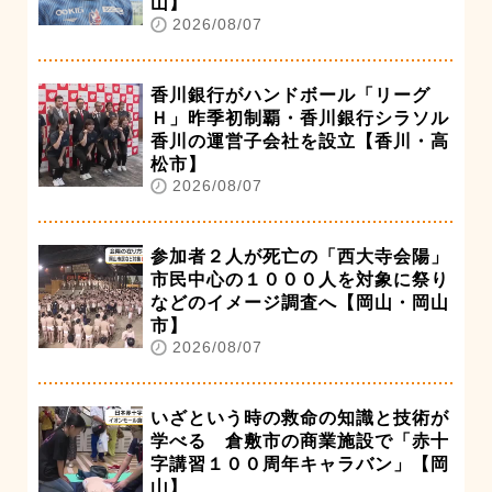
山】
2026/08/07
香川銀行がハンドボール「リーグ
Ｈ」昨季初制覇・香川銀行シラソル
香川の運営子会社を設立【香川・高
松市】
2026/08/07
参加者２人が死亡の「西大寺会陽」
市民中心の１０００人を対象に祭り
などのイメージ調査へ【岡山・岡山
市】
2026/08/07
いざという時の救命の知識と技術が
学べる 倉敷市の商業施設で「赤十
字講習１００周年キャラバン」【岡
山】