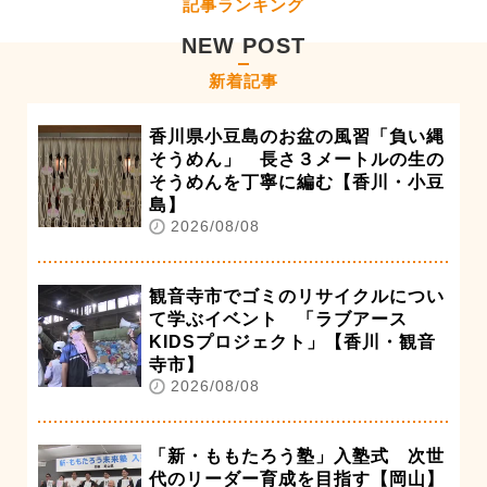
記事ランキング
NEW POST
新着記事
香川県小豆島のお盆の風習「負い縄
そうめん」 長さ３メートルの生の
そうめんを丁寧に編む【香川・小豆
島】
2026/08/08
観音寺市でゴミのリサイクルについ
て学ぶイベント 「ラブアース
KIDSプロジェクト」【香川・観音
寺市】
2026/08/08
「新・ももたろう塾」入塾式 次世
代のリーダー育成を目指す【岡山】