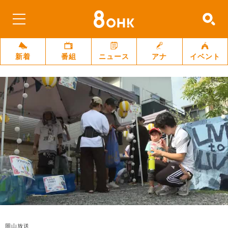
新着
番組
ニュース
アナ
イベント
岡山放送