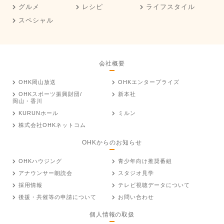
グルメ
レシピ
ライフスタイル
スペシャル
会社概要
OHK岡山放送
OHKエンタープライズ
OHKスポーツ振興財団/
新本社
岡山・香川
KURUNホール
ミルン
株式会社OHKネットコム
OHKからのお知らせ
OHKハウジング
青少年向け推奨番組
アナウンサー朗読会
スタジオ見学
採用情報
テレビ視聴データについて
後援・共催等の申請について
お問い合わせ
個人情報の取扱