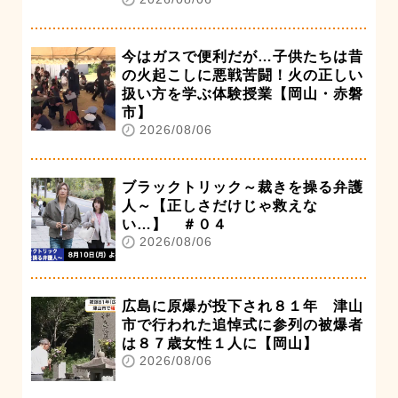
今はガスで便利だが…子供たちは昔
の火起こしに悪戦苦闘！火の正しい
扱い方を学ぶ体験授業【岡山・赤磐
市】
2026/08/06
ブラックトリック～裁きを操る弁護
人～【正しさだけじゃ救えな
い…】 ＃０４
2026/08/06
広島に原爆が投下され８１年 津山
市で行われた追悼式に参列の被爆者
は８７歳女性１人に【岡山】
2026/08/06