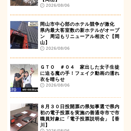
2026/08/06
岡山市中心部のホテル競争が激化
県内最大客室数の新ホテルがオープ
ン 周辺もリニューアル相次ぐ【岡
山】
2026/08/06
ＧＴＯ ＃０４ 家出した女子生徒
に迫る魔の手！フェイク動画の濡れ
衣を晴らせ
2026/08/06
８月３０日投開票の県知事選で県内
初の電子投票を実施の善通寺市で市
職員対象に「電子投票説明会」【香
川】
2026/08/06