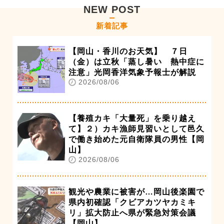
NEW POST
新着記事
【岡山・香川のお天気】 ７日
（金）は立秋「蒸し暑い 熱中症に
注意」光岡香洋気象予報士が解説
2026/08/06
【養殖カキ「大量死」を乗り越え
て】２）カキ漁師見習いとして邑久
で働き始めた元自衛隊員の男性【岡
山】
2026/08/06
観光や農業に被害が…岡山後楽園で
県内初確認「クビアカツヤカミキ
リ」拡大防止へ県が緊急対策会議
【岡山】