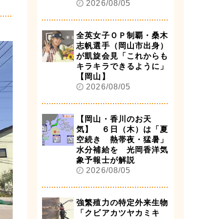
2026/08/05
全英女子ＯＰ制覇・桑木
志帆選手（岡山市出身）
が凱旋会見「これからも
キラキラできるように」
【岡山】
2026/08/05
【岡山・香川のお天
気】 ６日（木）は「夏
空続き 熱帯夜・猛暑」
水分補給を 光岡香洋気
象予報士が解説
2026/08/05
強繁殖力の特定外来生物
「クビアカツヤカミキ