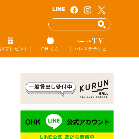
集&プレゼント
OH!くん
ハレマチテレビ