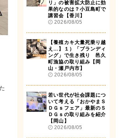
リ」の被害拡大防止に効
果的なのは？小豆島町で
講習会【香川】
2026/08/05
【養殖カキ大量死乗り越
え…】１）「ブランディ
ング」で生き残り 邑久
町漁協の取り組み【岡
山・瀬戸内市】
2026/08/05
た
若い世代が社会課題につ
いて考える「おかやまＳ
ＤＧｓフェア」最新のＳ
ＤＧｓの取り組みを紹介
【岡山】
2026/08/05