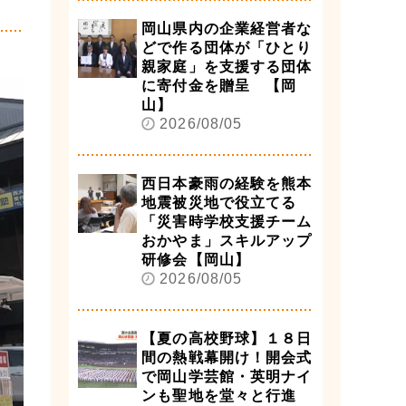
岡山県内の企業経営者な
どで作る団体が「ひとり
親家庭」を支援する団体
に寄付金を贈呈 【岡
山】
2026/08/05
西日本豪雨の経験を熊本
地震被災地で役立てる
「災害時学校支援チーム
おかやま」スキルアップ
研修会【岡山】
2026/08/05
【夏の高校野球】１８日
間の熱戦幕開け！開会式
で岡山学芸館・英明ナイ
ンも聖地を堂々と行進