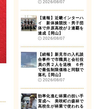
2026/08/07
【速報】近畿インターハ
イ 新体操競技・男子団
体で井原高校が２連覇を
達成【岡山】
2026/08/07
【続報】新見市の入札談
合事件で市職員と会社役
員の男２人を送検 ６件
で最低制限価格と同額で
落札【岡山】
2026/08/07
効率化進む林業の担い手
育成へ 美咲町の森林で
高校生が林業で使われる