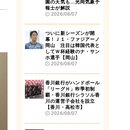
園の天気も…光岡気象予
報士が解説
2026/08/07
ついに新シーズンが開
幕！Ｊ１・ファジアーノ
岡山 注目は韓国代表と
してＷ杯経験のナ・サン
ホ選手【岡山】
2026/08/07
香川銀行がハンドボール
「リーグＨ」昨季初制
覇・香川銀行シラソル香
川の運営子会社を設立
【香川・高松市】
2026/08/07