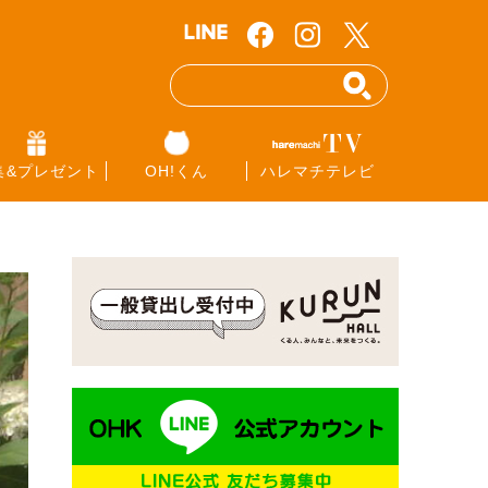
集&プレゼント
OH!くん
ハレマチテレビ