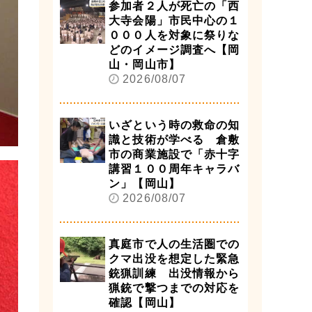
参加者２人が死亡の「西
大寺会陽」市民中心の１
０００人を対象に祭りな
どのイメージ調査へ【岡
山・岡山市】
2026/08/07
いざという時の救命の知
識と技術が学べる 倉敷
市の商業施設で「赤十字
講習１００周年キャラバ
ン」【岡山】
2026/08/07
真庭市で人の生活圏での
クマ出没を想定した緊急
銃猟訓練 出没情報から
猟銃で撃つまでの対応を
確認【岡山】