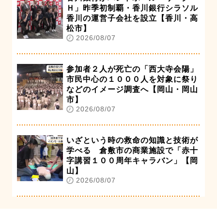
Ｈ」昨季初制覇・香川銀行シラソル
香川の運営子会社を設立【香川・高
松市】
2026/08/07
参加者２人が死亡の「西大寺会陽」
市民中心の１０００人を対象に祭り
などのイメージ調査へ【岡山・岡山
市】
2026/08/07
いざという時の救命の知識と技術が
学べる 倉敷市の商業施設で「赤十
字講習１００周年キャラバン」【岡
山】
2026/08/07