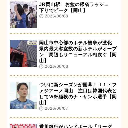
JR岡山駅 お盆の帰省ラッシュ
下りでピーク【岡山】
2026/08/08
岡山市中心部のホテル競争が激化
県内最大客室数の新ホテルがオープ
ン 周辺もリニューアル相次ぐ【岡
山】
2026/08/08
ついに新シーズンが開幕！Ｊ１・フ
ァジアーノ岡山 注目は韓国代表と
してＷ杯経験のナ・サンホ選手【岡
山】
2026/08/07
香川銀行がハンドボール「リーグ