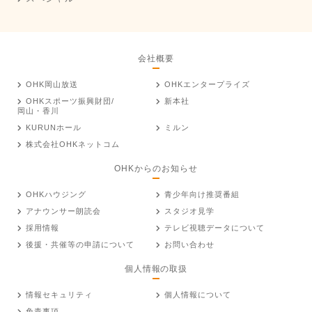
会社概要
OHK岡山放送
OHKエンタープライズ
OHKスポーツ振興財団/
新本社
岡山・香川
KURUNホール
ミルン
株式会社OHKネットコム
OHKからのお知らせ
OHKハウジング
青少年向け推奨番組
アナウンサー朗読会
スタジオ見学
採用情報
テレビ視聴データについて
後援・共催等の申請について
お問い合わせ
個人情報の取扱
情報セキュリティ
個人情報について
免責事項