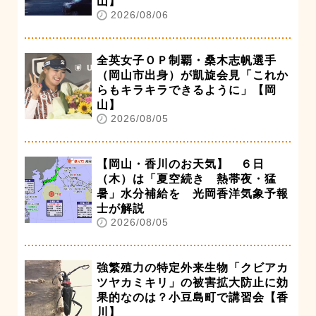
山】
2026/08/06
全英女子ＯＰ制覇・桑木志帆選手
（岡山市出身）が凱旋会見「これか
らもキラキラできるように」【岡
山】
2026/08/05
【岡山・香川のお天気】 ６日
（木）は「夏空続き 熱帯夜・猛
暑」水分補給を 光岡香洋気象予報
士が解説
2026/08/05
強繁殖力の特定外来生物「クビアカ
ツヤカミキリ」の被害拡大防止に効
果的なのは？小豆島町で講習会【香
川】