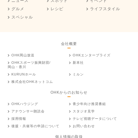
ニュース
スポット
イベント
グルメ
レシピ
ライフスタイル
スペシャル
会社概要
OHK岡山放送
OHKエンタープライズ
OHKスポーツ振興財団/
新本社
岡山・香川
KURUNホール
ミルン
株式会社OHKネットコム
OHKからのお知らせ
OHKハウジング
青少年向け推奨番組
アナウンサー朗読会
スタジオ見学
採用情報
テレビ視聴データについて
後援・共催等の申請について
お問い合わせ
個人情報の取扱