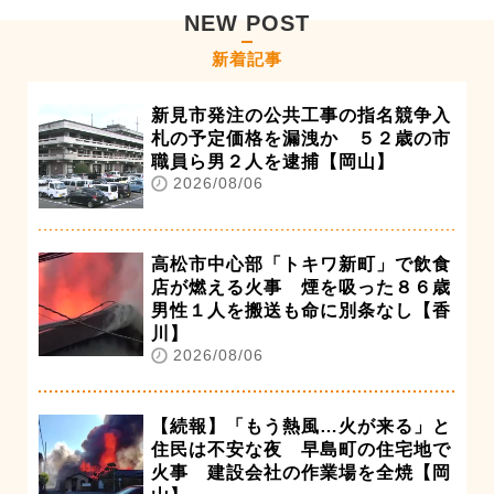
NEW POST
新着記事
新見市発注の公共工事の指名競争入
札の予定価格を漏洩か ５２歳の市
職員ら男２人を逮捕【岡山】
2026/08/06
高松市中心部「トキワ新町」で飲食
店が燃える火事 煙を吸った８６歳
男性１人を搬送も命に別条なし【香
川】
2026/08/06
【続報】「もう熱風…火が来る」と
住民は不安な夜 早島町の住宅地で
火事 建設会社の作業場を全焼【岡