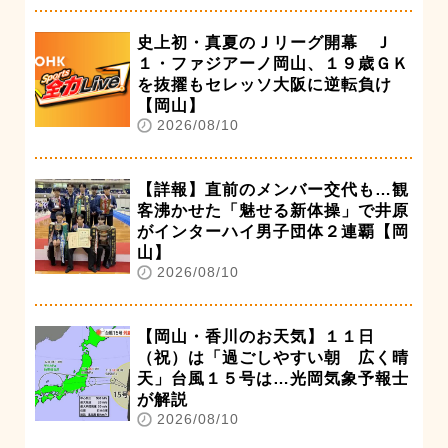
史上初・真夏のＪリーグ開幕 Ｊ
１・ファジアーノ岡山、１９歳ＧＫ
を抜擢もセレッソ大阪に逆転負け
【岡山】
2026/08/10
【詳報】直前のメンバー交代も…観
客沸かせた「魅せる新体操」で井原
がインターハイ男子団体２連覇【岡
山】
2026/08/10
【岡山・香川のお天気】１１日
（祝）は「過ごしやすい朝 広く晴
天」台風１５号は…光岡気象予報士
が解説
2026/08/10