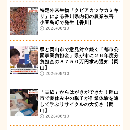
特定外来生物「クビアカツヤカミキ
リ」による香川県内初の農業被害
小豆島町で発生【香川】
2026/08/10
県と岡山市で意見対立続く「都市公
園事業負担金」県が市に２６年度分
負担金の８７５０万円求め通知【岡
山】
2026/08/10
「古紙」からはがきができた！岡山
市で夏休み中の親子が作業体験を通
して学ぶリサイクルの大切さ【岡
山】
2026/08/10