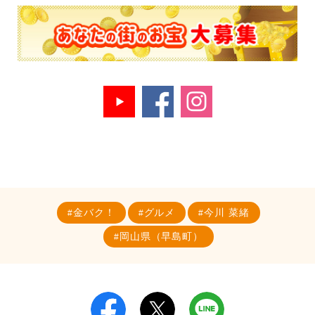
金バク！
グルメ
今川 菜緒
岡山県（早島町）