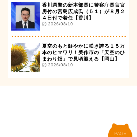
香川県警の新本部長に警察庁長官官
房付の宮島広成氏（５１）が８月２
４日付で着任【香川】
2026/08/10
夏空のもと鮮やかに咲き誇る１５万
本のヒマワリ！美作市の「天空のひ
まわり畑」で見頃迎える【岡山】
2026/08/10