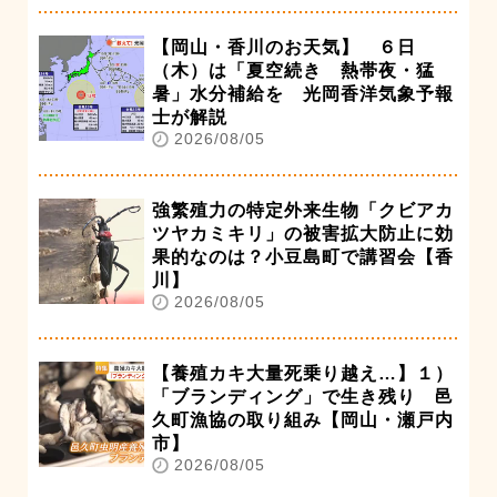
【岡山・香川のお天気】 ６日
（木）は「夏空続き 熱帯夜・猛
暑」水分補給を 光岡香洋気象予報
士が解説
2026/08/05
強繁殖力の特定外来生物「クビアカ
ツヤカミキリ」の被害拡大防止に効
果的なのは？小豆島町で講習会【香
川】
2026/08/05
【養殖カキ大量死乗り越え…】１）
「ブランディング」で生き残り 邑
久町漁協の取り組み【岡山・瀬戸内
市】
2026/08/05