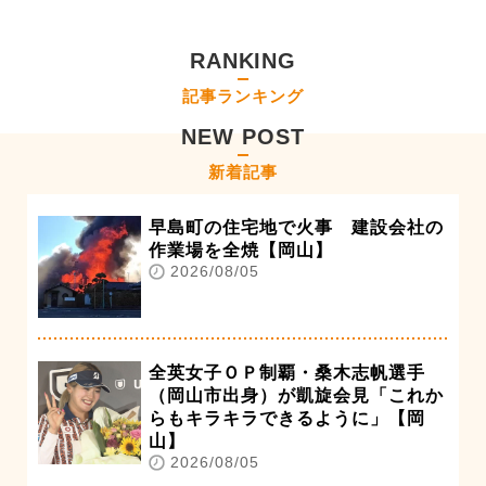
RANKING
記事ランキング
NEW POST
新着記事
早島町の住宅地で火事 建設会社の
作業場を全焼【岡山】
2026/08/05
全英女子ＯＰ制覇・桑木志帆選手
（岡山市出身）が凱旋会見「これか
らもキラキラできるように」【岡
山】
2026/08/05