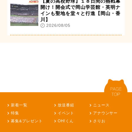
【夏の高校野球】１８日間の熱戦幕
開け！開会式で岡山学芸館・英明ナ
インも聖地を堂々と行進【岡山・香
川】
2026/08/05
新着一覧
放送番組
ニュース
特集
イベント
アナウンサー
募集&プレゼント
OH!くん
さりお