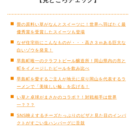
畳の原料い草がなんとスイーツに！世界へ羽ばたく最
優秀賞を受賞したスイーツも登場
なぜ住宅街にこんなものが・・・高さ３ｍある巨大な
白いゾウを発見！
早島町唯一のクラフトビール醸造所！岡山県内の市と
町をイメージしたビールを飲み比べ
早島町を愛するご主人が地元に戻り岡山を代表するラ
ーメンで「美味しい輪」を広げる！
い草と卓球がまさかのコラボ？！対戦相手は世界
一？？？
SNS映えするチーズたっぷりのピザと見た目のインパ
クトがすごい生ハンバーグに舌鼓