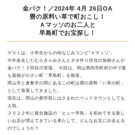
金バク！／2024年 4月 26日OA
畳の原料い草で町おこし！
Ａマッソのお二人と
早島町でお宝探し！
ゲストは、小学生からの幼なじみコンビ”Ａマッソ”。
今年改名したむらきゃみさんとネタ作り担当の加納さんが
金バク！２回目の登場。 今回は、岡山県内市町村の中で最
も面積が小さい町「早島町」を散策。
岡山市と倉敷市の間にあるこの町は畳の原料「い草の町」
として発展してきました。
現在は、岡山の都市部にはさまれたベッドタウンとしても
人気。
２０２２年に複合施設の「ヒュー早島」を初めてする新し
いお店が増えてきている果たして、どんなお宝に出会える
のでしょうか？