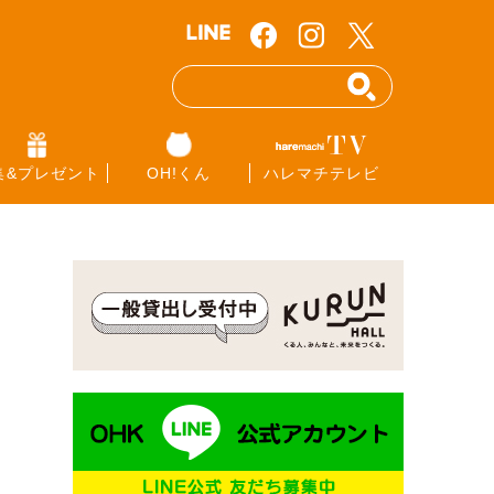
集&プレゼント
OH!くん
ハレマチテレビ