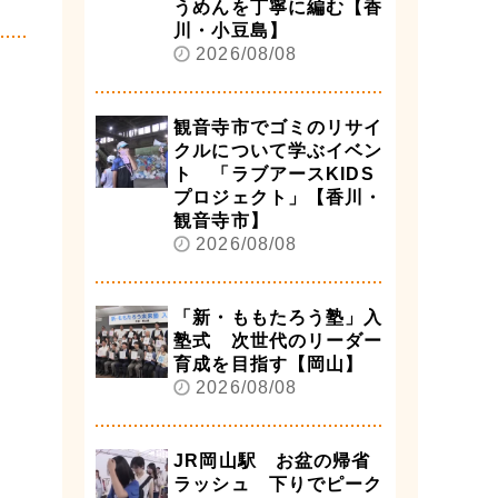
うめんを丁寧に編む【香
川・小豆島】
2026/08/08
観音寺市でゴミのリサイ
クルについて学ぶイベン
ト 「ラブアースKIDS
プロジェクト」【香川・
観音寺市】
2026/08/08
「新・ももたろう塾」入
塾式 次世代のリーダー
育成を目指す【岡山】
2026/08/08
JR岡山駅 お盆の帰省
ラッシュ 下りでピーク