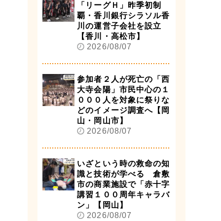
「リーグＨ」昨季初制
覇・香川銀行シラソル香
川の運営子会社を設立
【香川・高松市】
2026/08/07
参加者２人が死亡の「西
大寺会陽」市民中心の１
０００人を対象に祭りな
どのイメージ調査へ【岡
山・岡山市】
2026/08/07
いざという時の救命の知
識と技術が学べる 倉敷
市の商業施設で「赤十字
講習１００周年キャラバ
ン」【岡山】
2026/08/07