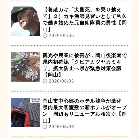
【養殖カキ「大量死」を乗り越え
て】２）カキ漁師見習いとして邑久
で働き始めた元自衛隊員の男性【岡
山】
2026/08/06
観光や農業に被害が…岡山後楽園で
県内初確認「クビアカツヤカミキ
リ」拡大防止へ県が緊急対策会議
【岡山】
2026/08/06
岡山市中心部のホテル競争が激化
県内最大客室数の新ホテルがオープ
ン 周辺もリニューアル相次ぐ【岡
山】
2026/08/06