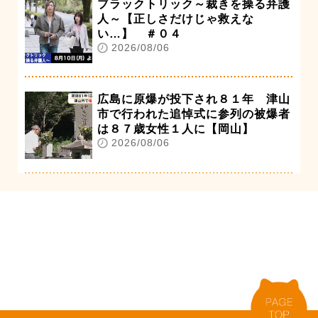
ブラックトリック～裁きを操る弁護
人～【正しさだけじゃ救えな
い…】 ＃０４
2026/08/06
広島に原爆が投下され８１年 津山
市で行われた追悼式に参列の被爆者
は８７歳女性１人に【岡山】
2026/08/06