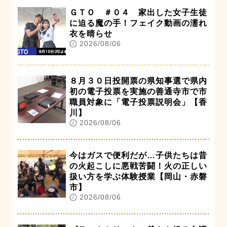
ＧＴＯ ＃０４ 家出した女子生徒
に迫る魔の手！フェイク動画の濡れ
衣を晴らせ
2026/08/06
８月３０日投開票の県知事選で県内
初の電子投票を実施の善通寺市で市
職員対象に「電子投票説明会」【香
川】
2026/08/06
今はガスで便利だが…子供たちは昔
の火起こしに悪戦苦闘！火の正しい
扱い方を学ぶ体験授業【岡山・赤磐
市】
2026/08/06