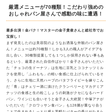
厳選メニューが70種類！こだわり強めの
おしゃれパン屋さんで感動の味に遭遇！
最多出演！金バク！マスターの金子貴俊さんと総社市でお
宝探し！
まず発見したのは美容院のようなお洒落な外観のパン屋さ
ん！メニューは約70種類！しかも3人の職人がアイデアを
出し合い、30種類提案しても１つしか採用されない事もあ
るという、厳選された自信作ばかり！金子さんがいただい
た「チョコの生ドーナツ」は生地に豆乳とココナッツミル
クを使用し「ふわもち」の軽い食感に仕上げられているそ
う。さらに生地に天然ハーブのバタフライピーを練りこん
だ「青」はチェリー酒に漬けたクランベリーとマカデミア
ナッツの食感と生の粒こしょうの刺激がクセになるハード
パン。ワインにも合いそうと金子さん大絶賛！中塚アナが
いただいた「クロワッサン食パン」も128層が重なり合う
ことで生まれるしっとり感と芳醇なバターの香りがたまら