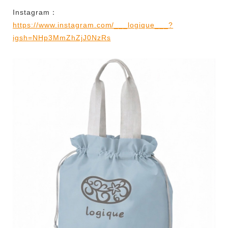
Instagram：
https://www.instagram.com/___logique___?
igsh=NHp3MmZhZjJ0NzRs