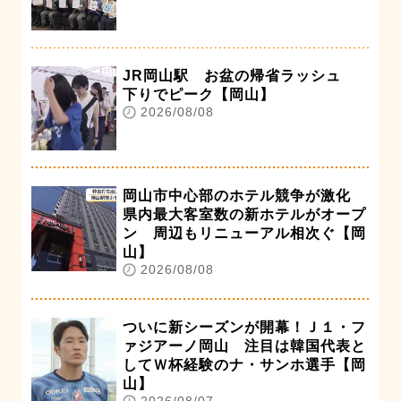
JR岡山駅 お盆の帰省ラッシュ
下りでピーク【岡山】
2026/08/08
岡山市中心部のホテル競争が激化
県内最大客室数の新ホテルがオープ
ン 周辺もリニューアル相次ぐ【岡
山】
2026/08/08
ついに新シーズンが開幕！Ｊ１・フ
ァジアーノ岡山 注目は韓国代表と
してＷ杯経験のナ・サンホ選手【岡
山】