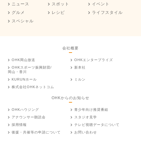
ニュース
スポット
イベント
グルメ
レシピ
ライフスタイル
スペシャル
会社概要
OHK岡山放送
OHKエンタープライズ
OHKスポーツ振興財団/
新本社
岡山・香川
KURUNホール
ミルン
株式会社OHKネットコム
OHKからのお知らせ
OHKハウジング
青少年向け推奨番組
アナウンサー朗読会
スタジオ見学
採用情報
テレビ視聴データについて
後援・共催等の申請について
お問い合わせ