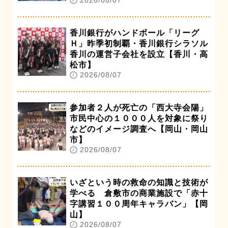
2026/08/07
香川銀行がハンドボール「リーグ
Ｈ」昨季初制覇・香川銀行シラソル
香川の運営子会社を設立【香川・高
松市】
2026/08/07
参加者２人が死亡の「西大寺会陽」
市民中心の１０００人を対象に祭り
などのイメージ調査へ【岡山・岡山
市】
2026/08/07
いざという時の救命の知識と技術が
学べる 倉敷市の商業施設で「赤十
字講習１００周年キャラバン」【岡
山】
2026/08/07