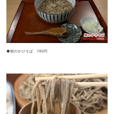
◆
朝のかけそば
780円