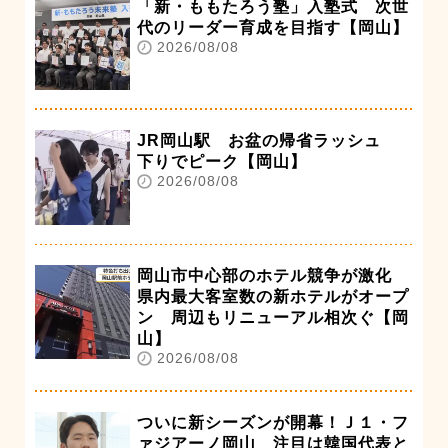
「新・ももたろう塾」入塾式 次世
代のリーダー育成を目指す【岡山】
2026/08/08
JR岡山駅 お盆の帰省ラッシュ
下りでピーク【岡山】
2026/08/08
岡山市中心部のホテル競争が激化
県内最大客室数の新ホテルがオープ
ン 周辺もリニューアル相次ぐ【岡
山】
2026/08/08
ついに新シーズンが開幕！Ｊ１・フ
ァジアーノ岡山 注目は韓国代表と