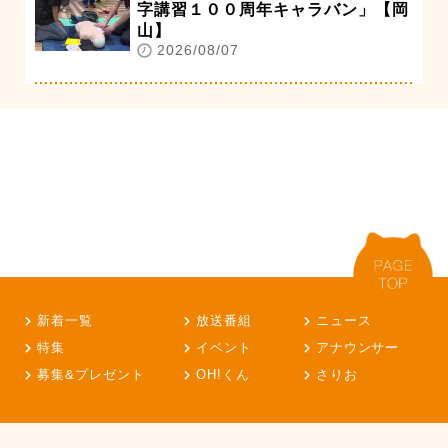
字講習１００周年キャラバン」【岡
山】
2026/08/07
新着一覧
放送番組
ニュース
特集
イベント
アナウンサー
募集&プレゼント
OH!くん
さりお