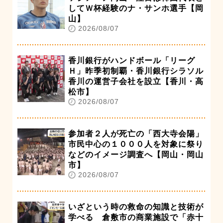
してＷ杯経験のナ・サンホ選手【岡
山】
2026/08/07
香川銀行がハンドボール「リーグ
Ｈ」昨季初制覇・香川銀行シラソル
香川の運営子会社を設立【香川・高
松市】
2026/08/07
参加者２人が死亡の「西大寺会陽」
市民中心の１０００人を対象に祭り
などのイメージ調査へ【岡山・岡山
市】
2026/08/07
いざという時の救命の知識と技術が
学べる 倉敷市の商業施設で「赤十