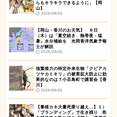
らもキラキラできるように」【岡
山】
2026/08/05
【岡山・香川のお天気】 ６日
（木）は「夏空続き 熱帯夜・猛
暑」水分補給を 光岡香洋気象予報
士が解説
2026/08/05
強繁殖力の特定外来生物「クビアカ
ツヤカミキリ」の被害拡大防止に効
果的なのは？小豆島町で講習会【香
川】
2026/08/05
【養殖カキ大量死乗り越え…】１）
「ブランディング」で生き残り 邑