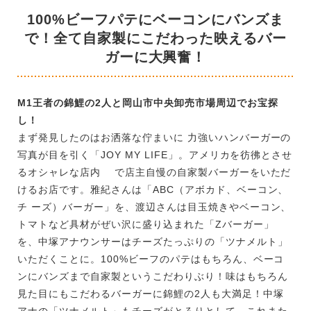
100%ビーフパテにベーコンにバンズま
で！全て自家製にこだわった映えるバー
ガーに大興奮！
M1王者の錦鯉の2人と岡山市中央卸売市場周辺でお宝探
し！
まず発見したのはお洒落な佇まいに 力強いハンバーガーの
写真が目を引く「JOY MY LIFE」。アメリカを彷彿とさせ
るオシャレな店内 で店主自慢の自家製バーガーをいただ
けるお店です。雅紀さんは「ABC（アボカド、ベーコン、
チ ーズ）バーガー」を、渡辺さんは目玉焼きやベーコン、
トマトなど具材がぜい沢に盛り込まれた「Zバーガー」
を、中塚アナウンサーはチーズたっぷりの「ツナメルト」
いただくことに。100%ビーフのパテはもちろん、ベーコ
ンにバンズまで自家製というこだわりぶり！味はもちろん
見た目にもこだわるバーガーに錦鯉の2人も大満足！中塚
アナの「ツナメルト」もチーズがとろりとして、これまた