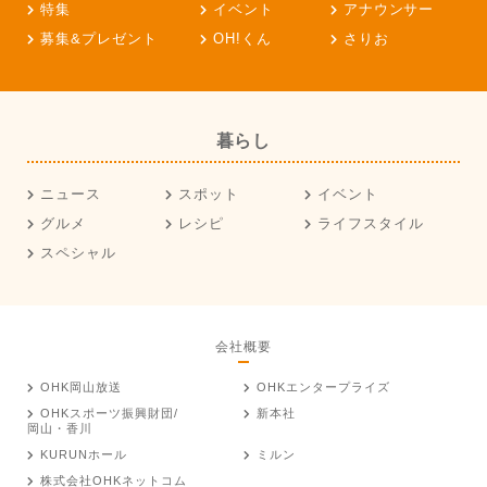
特集
イベント
アナウンサー
募集&プレゼント
OH!くん
さりお
暮らし
ニュース
スポット
イベント
グルメ
レシピ
ライフスタイル
スペシャル
会社概要
OHK岡山放送
OHKエンタープライズ
OHKスポーツ振興財団/
新本社
岡山・香川
KURUNホール
ミルン
株式会社OHKネットコム