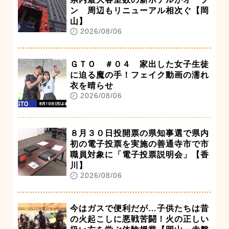
ン 周辺もリニューアル相次ぐ【岡
山】
2026/08/06
ＧＴＯ ＃０４ 家出した女子生徒
に迫る魔の手！フェイク動画の濡れ
衣を晴らせ
2026/08/06
８月３０日投開票の県知事選で県内
初の電子投票を実施の善通寺市で市
職員対象に「電子投票説明会」【香
川】
2026/08/06
今はガスで便利だが…子供たちは昔
の火起こしに悪戦苦闘！火の正しい