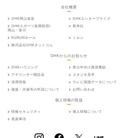
会社概要
OHK岡山放送
OHKエンタープライズ
OHKスポーツ振興財団/
新本社
岡山・香川
KURUNホール
ミルン
株式会社OHKネットコム
OHKからのお知らせ
OHKハウジング
青少年向け推奨番組
アナウンサー朗読会
スタジオ見学
採用情報
テレビ視聴データについて
後援・共催等の申請について
お問い合わせ
個人情報の取扱
情報セキュリティ
個人情報について
免責事項