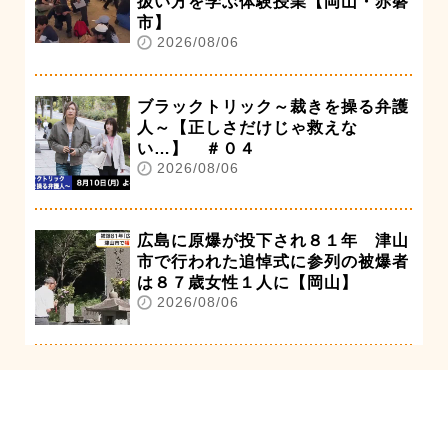
扱い方を学ぶ体験授業【岡山・赤磐
市】
2026/08/06
ブラックトリック～裁きを操る弁護
人～【正しさだけじゃ救えな
い…】 ＃０４
2026/08/06
広島に原爆が投下され８１年 津山
市で行われた追悼式に参列の被爆者
は８７歳女性１人に【岡山】
2026/08/06