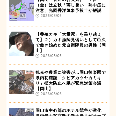
（金）は立秋「蒸し暑い 熱中症に
注意」光岡香洋気象予報士が解説
2026/08/06
【養殖カキ「大量死」を乗り越え
て】２）カキ漁師見習いとして邑久
で働き始めた元自衛隊員の男性【岡
山】
2026/08/06
観光や農業に被害が…岡山後楽園で
県内初確認「クビアカツヤカミキ
リ」拡大防止へ県が緊急対策会議
【岡山】
2026/08/06
岡山市中心部のホテル競争が激化
県内最大客室数の新ホテルがオープ