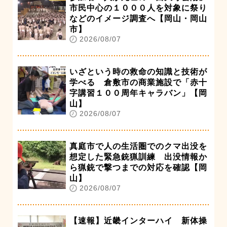
市民中心の１０００人を対象に祭り
などのイメージ調査へ【岡山・岡山
市】
2026/08/07
いざという時の救命の知識と技術が
学べる 倉敷市の商業施設で「赤十
字講習１００周年キャラバン」【岡
山】
2026/08/07
真庭市で人の生活圏でのクマ出没を
想定した緊急銃猟訓練 出没情報か
ら猟銃で撃つまでの対応を確認【岡
山】
2026/08/07
【速報】近畿インターハイ 新体操