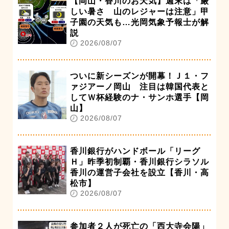
【岡山・香川のお天気】週末は「厳
しい暑さ 山のレジャーは注意」甲
子園の天気も…光岡気象予報士が解
説
2026/08/07
ついに新シーズンが開幕！Ｊ１・フ
ァジアーノ岡山 注目は韓国代表と
してＷ杯経験のナ・サンホ選手【岡
山】
2026/08/07
香川銀行がハンドボール「リーグ
Ｈ」昨季初制覇・香川銀行シラソル
香川の運営子会社を設立【香川・高
松市】
2026/08/07
参加者２人が死亡の「西大寺会陽」