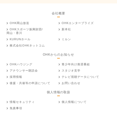
会社概要
OHK岡山放送
OHKエンタープライズ
OHKスポーツ振興財団/
新本社
岡山・香川
KURUNホール
ミルン
株式会社OHKネットコム
OHKからのお知らせ
OHKハウジング
青少年向け推奨番組
アナウンサー朗読会
スタジオ見学
採用情報
テレビ視聴データについて
後援・共催等の申請について
お問い合わせ
個人情報の取扱
情報セキュリティ
個人情報について
免責事項