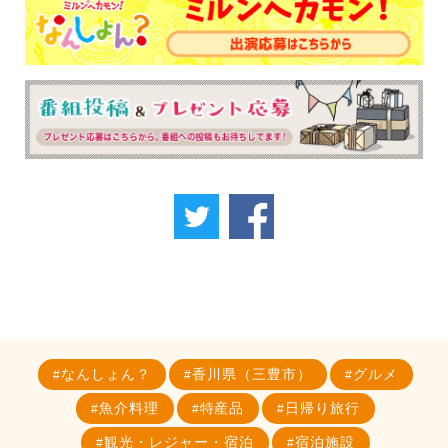
なんしょん？
香川県（三豊市）
グルメ
魚介料理
特産品
日帰り旅行
観光・レジャー・宿泊
宿泊施設