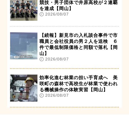
競技・男子団体で井原高校が２連覇
を達成【岡山】
2026/08/07
【続報】新見市の入札談合事件で市
職員と会社役員の男２人を送検 ６
件で最低制限価格と同額で落札【岡
山】
2026/08/07
効率化進む林業の担い手育成へ 美
咲町の森林で高校生が林業で使われ
る機械操作の体験実習【岡山】
2026/08/07