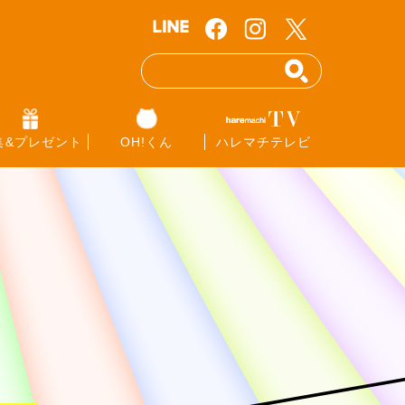
集&プレゼント
OH!くん
ハレマチテレビ