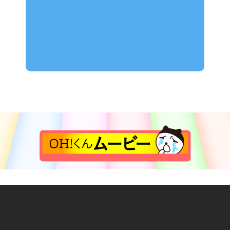
Tweets by OHkun_staff