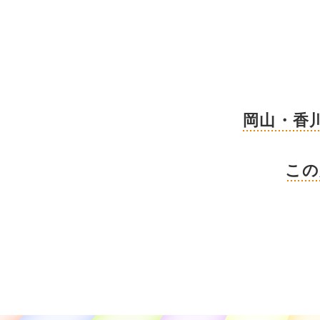
岡山・香
この