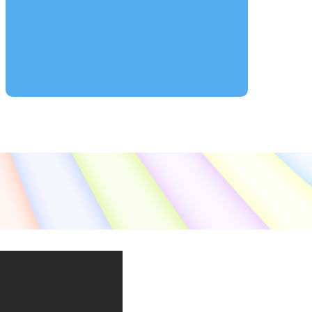
Tweets by OH_jiichan