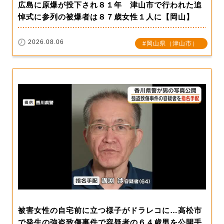
広島に原爆が投下され８１年 津山市で行われた追
悼式に参列の被爆者は８７歳女性１人に【岡山】
2026.08.06
岡山県（津山市）
被害女性の自宅前に立つ様子がドラレコに…高松市
で発生の強盗致傷事件で容疑者の６４歳男を公開手