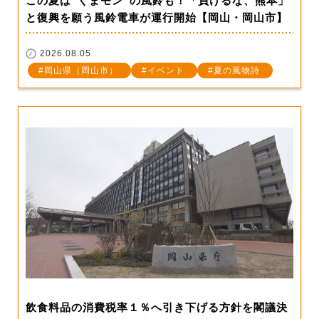
この夏は”くまモン”の風鈴も！「負けるな、熊本」
と復興を願う風鈴電車が運行開始【岡山・岡山市】
2026.08.05
岡山県（岡山市）
イベント
夏の風物詩
飲食料品の消費税率１％へ引き下げる方針を閣議決