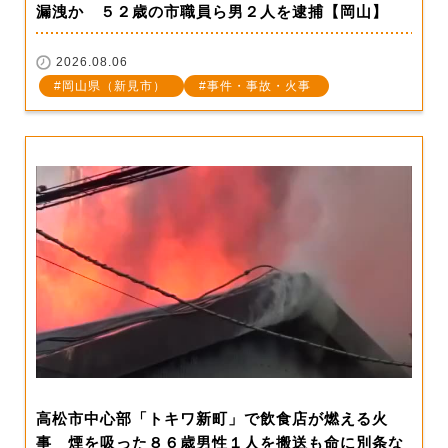
漏洩か ５２歳の市職員ら男２人を逮捕【岡山】
2026.08.06
岡山県（新見市）
事件・事故・火事
高松市中心部「トキワ新町」で飲食店が燃える火
事 煙を吸った８６歳男性１人を搬送も命に別条な