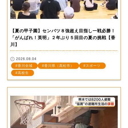
【夏の甲子園】センバツ８強超え目指し一戦必勝！
「がんばれ！英明」２年ぶり５回目の夏の挑戦【香
川】
2026.08.04
香川全域
香川県（高松市）
スポーツ
高校生