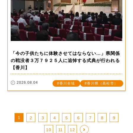
「今の子供たちに体験させてはならない…」県関係
の戦没者３万７９２５人に追悼する式典が行われる
【香川】
2026.08.04
香川全域
香川県（高松市）
1
2
3
4
5
6
7
8
9
10
11
12