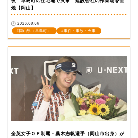
夜 早島町の住宅地で火事 建設会社の作業場を全
焼【岡山】
2026.08.06
岡山県（早島町）
事件・事故・火事
全英女子ＯＰ制覇・桑木志帆選手（岡山市出身）が