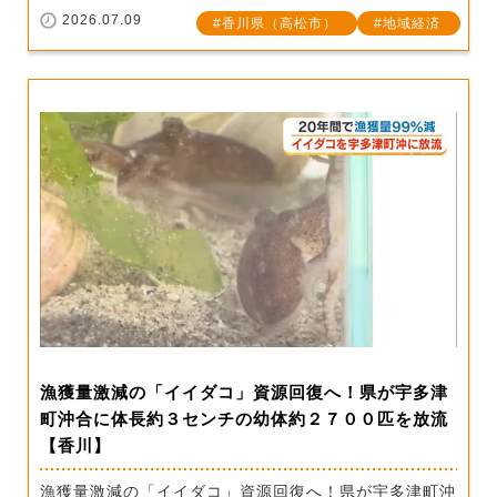
2026.07.09
香川県（高松市）
地域経済
漁獲量激減の「イイダコ」資源回復へ！県が宇多津
町沖合に体長約３センチの幼体約２７００匹を放流
【香川】
漁獲量激減の「イイダコ」資源回復へ！県が宇多津町沖