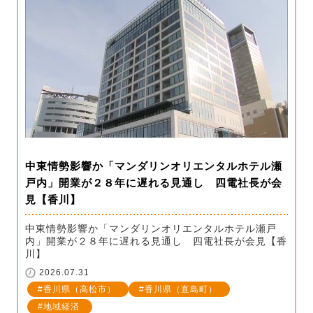
中東情勢影響か「マンダリンオリエンタルホテル瀬
戸内」開業が２８年に遅れる見通し 四電社長が会
見【香川】
中東情勢影響か「マンダリンオリエンタルホテル瀬戸
内」開業が２８年に遅れる見通し 四電社長が会見【香
川】
2026.07.31
香川県（高松市）
香川県（直島町）
地域経済