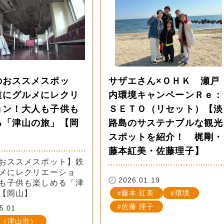
のおススメスポッ
サザエさん×ＯＨＫ 瀬戸
道にグルメにレクリ
内環境キャンペーンＲｅ：
ョン！大人も子供も
ＳＥＴＯ（リセット）【淡
る「津山の旅」【岡
路島のサステナブルな観光
スポットを紹介！ 梶剛・
藤本紅美・佐藤理子】
おススメスポット】鉄
メにレクリエーショ
2026.01.19
も子供も楽しめる「津
【岡山】
藤本 紅美
環境
佐藤 理子
5.01
（津山市）