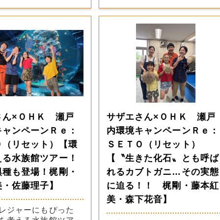
さん×ＯＨＫ 瀬戸
サザエさん×ＯＨＫ 瀬戸
キャンペーンＲｅ：
内環境キャンペーンＲｅ：
Ｏ（リセット）【環
ＳＥＴＯ（リセット）
える水族館ツアー！
【〝生きた化石〟とも呼ば
惧種も登場！梶剛・
れるカブトガニ…その実態
美・佐藤理子】
に迫る！！ 梶剛・藤本紅
美・森下花音】
レジャーにもぴった