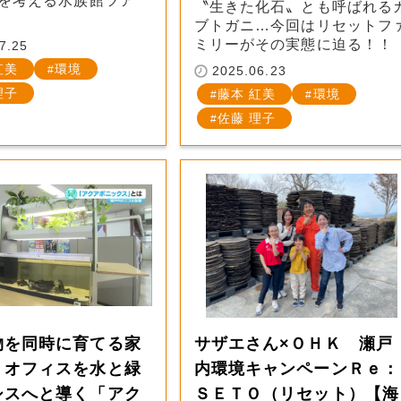
を考える水族館ツア
〝生きた化石〟とも呼ばれる
ブトガニ…今回はリセットフ
ミリーがその実態に迫る！！
7.25
紅美
環境
2025.06.23
理子
藤本 紅美
環境
佐藤 理子
物を同時に育てる家
サザエさん×ＯＨＫ 瀬戸
？オフィスを水と緑
内環境キャンペーンＲｅ：
シスへと導く「アク
ＳＥＴＯ（リセット）【海