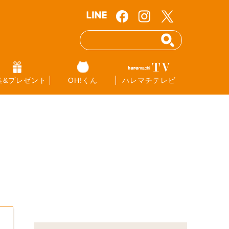
集&プレゼント
OH!くん
ハレマチテレビ