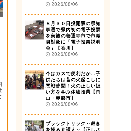
2026/08/06
８月３０日投開票の県知
事選で県内初の電子投票
を実施の善通寺市で市職
員対象に「電子投票説明
会」【香川】
2026/08/06
今はガスで便利だが…子
供たちは昔の火起こしに
開
悪戦苦闘！火の正しい扱
世
い方を学ぶ体験授業【岡
て
山・赤磐市】
2026/08/06
ブラックトリック～裁き
を操る弁護人～【正しさ