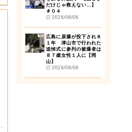
だけじゃ救えない…】
＃０４
2026/08/06
広島に原爆が投下され８
１年 津山市で行われた
追悼式に参列の被爆者は
８７歳女性１人に【岡
山】
2026/08/06