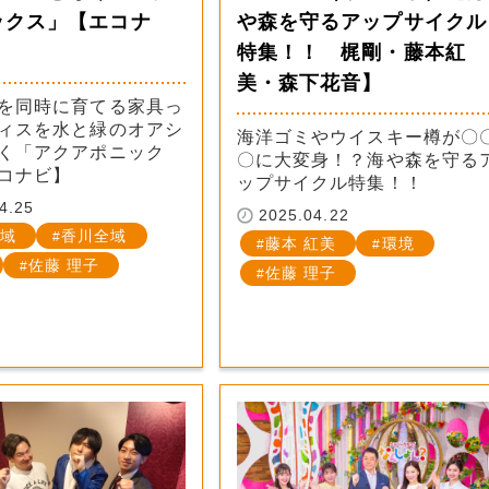
ックス」【エコナ
や森を守るアップサイクル
特集！！ 梶剛・藤本紅
美・森下花音】
を同時に育てる家具っ
ィスを水と緑のオアシ
海洋ゴミやウイスキー樽が〇
く「アクアポニック
〇に大変身！？海や森を守る
コナビ】
ップサイクル特集！！
4.25
2025.04.22
域
香川全域
藤本 紅美
環境
佐藤 理子
佐藤 理子