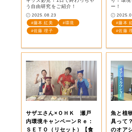
キッズ必見！1日で終わっちゃ
り！環境
う自由研究をご紹介！
ー！
2025.08.23
2025.0
藤本 紅美
環境
藤本 
佐藤 理子
佐藤 
サザエさん×ＯＨＫ 瀬戸
魚と植
内環境キャンペーンＲｅ：
具って
ＳＥＴＯ（リセット）【食
のオア