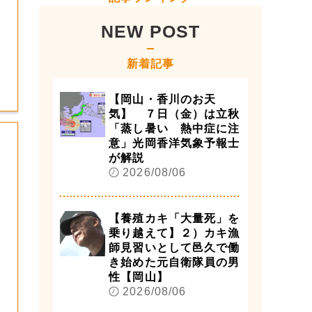
NEW POST
新着記事
【岡山・香川のお天
気】 ７日（金）は立秋
「蒸し暑い 熱中症に注
意」光岡香洋気象予報士
が解説
2026/08/06
【養殖カキ「大量死」を
乗り越えて】２）カキ漁
師見習いとして邑久で働
き始めた元自衛隊員の男
性【岡山】
2026/08/06