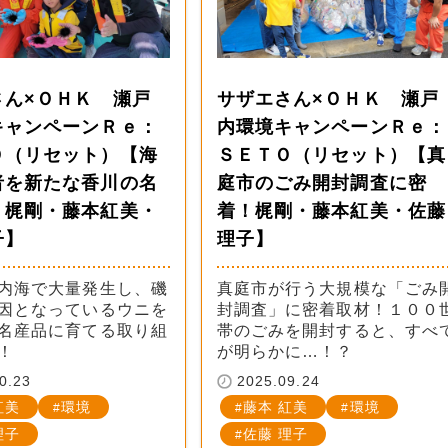
さん×ＯＨＫ 瀬戸
サザエさん×ＯＨＫ 瀬戸
キャンペーンＲｅ：
内環境キャンペーンＲｅ：
Ｏ（リセット）【海
ＳＥＴＯ（リセット）【真
者を新たな香川の名
庭市のごみ開封調査に密
！梶剛・藤本紅美・
着！梶剛・藤本紅美・佐藤
子】
理子】
内海で大量発生し、磯
真庭市が行う大規模な「ごみ
因となっているウニを
封調査」に密着取材！１００
名産品に育てる取り組
帯のごみを開封すると、すべ
！
が明らかに…！？
0.23
2025.09.24
紅美
環境
藤本 紅美
環境
理子
佐藤 理子