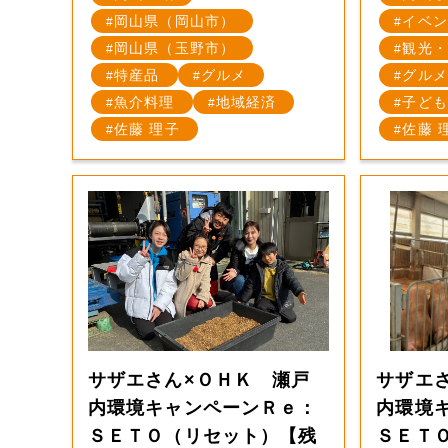
岡山県（岡山市）
イベン
岡山県（玉野市）
観光・
特産品
グルメ
グルメ
魚介料理
地域経済
子ども
佐藤 理子
佐藤 
サザエさん×ＯＨＫ 瀬戸
サザエ
内環境キャンペーンＲｅ：
内環境
ＳＥＴＯ（リセット）【残
ＳＥＴ