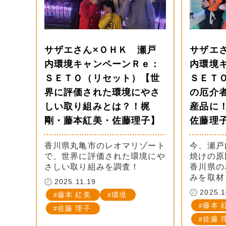
サザエさん×ＯＨＫ 瀬戸
サザエ
内環境キャンペーンＲｅ：
内環境
ＳＥＴＯ（リセット）【世
ＳＥＴ
界に評価された環境にやさ
の厄介
しい取り組みとは？！梶
産品に
剛・藤本紅美・佐藤理子】
佐藤理
香川県丸亀市のレオマリゾート
今、瀬戸
で、世界に評価された環境にや
焼けの原
さしい取り組みを調査！
香川県の
みを取材
2025.11.19
2025.1
藤本 紅美
環境
藤本 
佐藤 理子
佐藤 