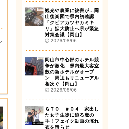
観光や農業に被害が…岡
山後楽園で県内初確認
「クビアカツヤカミキ
リ」拡大防止へ県が緊急
対策会議【岡山】
2026/08/06
ル
岡山市中心部のホテル競
争が激化 県内最大客室
数の新ホテルがオープ
ン 周辺もリニューアル
相次ぐ【岡山】
2026/08/06
ＧＴＯ ＃０４ 家出し
た女子生徒に迫る魔の
手！フェイク動画の濡れ
衣を晴らせ