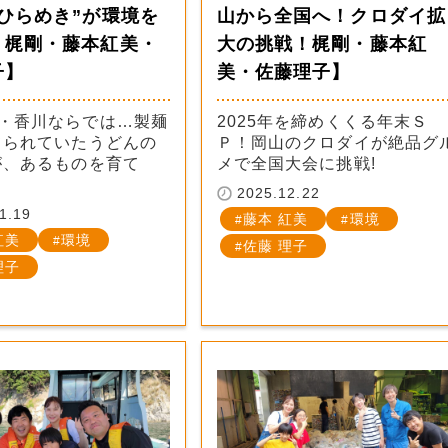
ひらめき”が環境を
山から全国へ！クロダイ拡
！梶剛・藤本紅美・
大の挑戦！梶剛・藤本紅
子】
美・佐藤理子】
・香川ならでは…製麺
2025年を締めくくる年末Ｓ
てられていたうどんの
Ｐ！岡山のクロダイが絶品グ
が、あるものを育て
メで全国大会に挑戦!
2025.12.22
1.19
藤本 紅美
環境
紅美
環境
佐藤 理子
理子