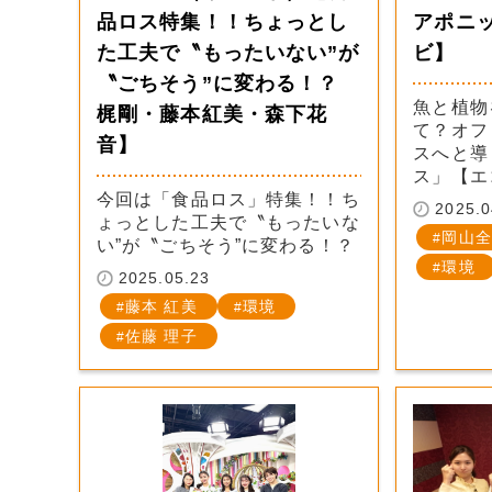
品ロス特集！！ちょっとし
アポニ
た工夫で〝もったいない”が
ビ】
〝ごちそう”に変わる！？
魚と植物
梶剛・藤本紅美・森下花
て？オフ
音】
スへと導
ス」【エ
今回は「食品ロス」特集！！ち
2025.0
ょっとした工夫で〝もったいな
岡山全
い”が〝ごちそう”に変わる！？
環境
2025.05.23
藤本 紅美
環境
佐藤 理子