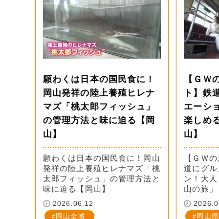
願わくは日本の国民食に！
【ＧＷ
岡山発祥の陸上養殖ヒレナ
ト】鉄
マズ「桃太郎フィッシュ」
エーシ
の管理方法と味に迫る【岡
楽しめ
山】
山】
願わくは日本の国民食に！岡山
【ＧＷの
発祥の陸上養殖ヒレナマズ「桃
道にグル
太郎フィッシュ」の管理方法と
ン！大人
味に迫る【岡山】
山の旅」
2026.06.12
2026.0
岡山全域
岡山県