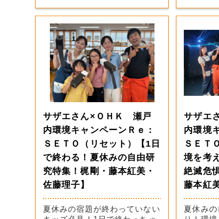
サザエさん×ＯＨＫ 瀬戸
サザエ
内環境キャンペーンＲｅ：
内環境
ＳＥＴＯ（リセット）【1日
ＳＥＴ
で終わる！夏休みの自由研
境を考
究特集！梶剛・藤本紅美・
絶滅危
佐藤理子】
藤本紅
夏休みの宿題が終わっていない
夏休みの