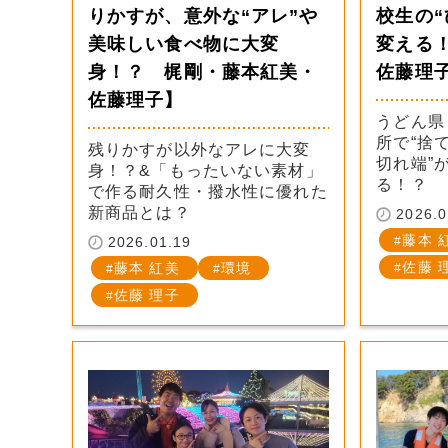
りかすが、意外な“アレ”や
校生の“
美味しい食べ物に大変
変える
身！？ 梶剛・藤本紅美・
佐藤理
佐藤理子】
うどん県
所で“捨
残りかすが以外なアレに大変
切れ端”
身！？&「もったいない素材」
る！？
で作る耐久性・撥水性に優れた
新商品とは？
2026.0
藤本 
2026.01.19
佐藤 
藤本 紅美
環境
佐藤 理子