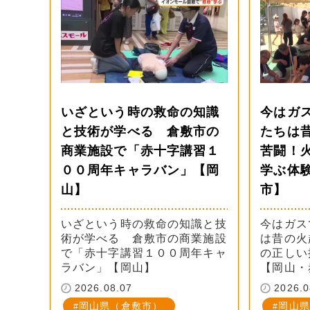
いざという時の救命の知識
今はガ
と技術が学べる 倉敷市の
たちは
商業施設で「赤十字講習１
苦闘！
００周年キャラバン」【岡
学ぶ体
山】
市】
いざという時の救命の知識と技
今はガス
術が学べる 倉敷市の商業施設
は昔の火
で「赤十字講習１００周年キャ
の正しい
ラバン」【岡山】
【岡山・
2026.08.07
2026.0
岡山県（倉敷市）
岡山県