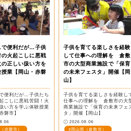
スで便利だが…子供
子供を育てる楽しさを経験
昔の火起こしに悪戦
して仕事への理解を 倉敷
火の正しい扱い方を
市の大型商業施設で「保育
験授業【岡山・赤磐
の未来フェスタ」開催【岡
山】
で便利だが…子供たち
子供を育てる楽しさを経験し
起こしに悪戦苦闘！火
仕事への理解を 倉敷市の大
扱い方を学ぶ体験授業
商業施設で「保育の未来フェ
赤磐市】
タ」開催【岡山】
8.06
2026.08.06
（赤磐市）
岡山県（倉敷市）