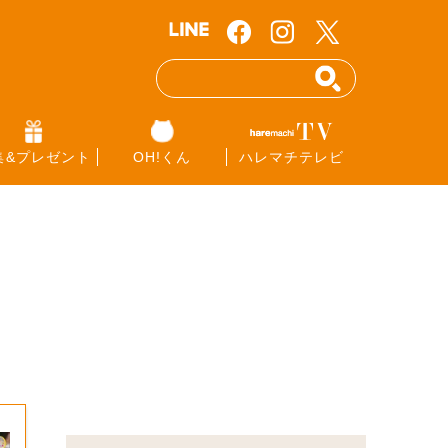
集&プレゼント
OH!くん
ハレマチテレビ