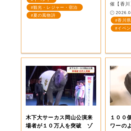
催【香川
観光・レジャー・宿泊
2026.0
夏の風物詩
香川県
イベン
木下大サーカス岡山公演来
１００
場者が１０万人を突破 ゾ
ワーの