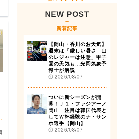
NEW POST
新着記事
【岡山・香川のお天気】
週末は「厳しい暑さ 山
のレジャーは注意」甲子
園の天気も…光岡気象予
報士が解説
2026/08/07
ついに新シーズンが開
幕！Ｊ１・ファジアーノ
岡山 注目は韓国代表と
してＷ杯経験のナ・サン
ホ選手【岡山】
！
2026/08/07
願
・