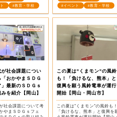
ト
教育・学校
イベント
教育・学校
代が社会課題につい
この夏は”くまモン”の風鈴
る「おかやまＳＤＧ
も！「負けるな、熊本」と
ア」最新のＳＤＧｓ
復興を願う風鈴電車が運行
組みを紹介【岡山】
開始【岡山・岡山市】
が社会課題について考
この夏は”くまモン”の風鈴も
かやまＳＤＧｓフェ
「負けるな、熊本」と復興を
のＳＤＧｓの取り組み
う風鈴電車が運行開始【岡山