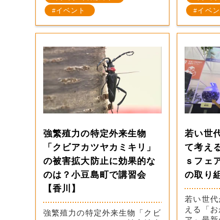
イベント
イベン
強繁殖力の特定外来生物
若い世
「クビアカツヤカミキリ」
て考え
の被害拡大防止に効果的な
ｓフェ
のは？小豆島町で講習会
の取り
【香川】
若い世代
える「お
強繁殖力の特定外来生物「クビ
ア」最新