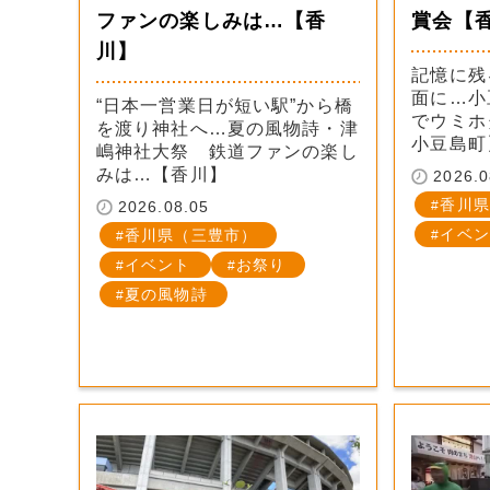
ファンの楽しみは…【香
賞会【
川】
記憶に残る
面に…小
“日本一営業日が短い駅”から橋
でウミホ
を渡り神社へ…夏の風物詩・津
小豆島町
嶋神社大祭 鉄道ファンの楽し
みは…【香川】
2026.0
香川県
2026.08.05
イベン
香川県（三豊市）
イベント
お祭り
夏の風物詩