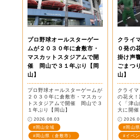
プロ野球オールスターゲー
クライ
ムが２０３０年に倉敷市・
０発の
マスカットスタジアムで開
掛け声
催 岡山で３１年ぶり【岡
ごまつ
山】
山】
プロ野球オールスターゲームが
クライマ
２０３０年に倉敷市・マスカッ
の花火！
トスタジアムで開催 岡山で３
く「津山
１年ぶり【岡山】
大に開催
2026.08.03
2026.0
岡山全域
岡山県
岡山県（倉敷市）
イベン