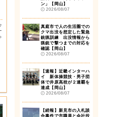
ン」【岡山】
2026/08/07
ウ
真庭市で人の生活圏での
ー
クマ出没を想定した緊急
ら
銃猟訓練 出没情報から
猟銃で撃つまでの対応を
確認【岡山】
2026/08/07
【速報】近畿インターハ
イ 新体操競技・男子団
体で井原高校が２連覇を
達成【岡山】
2026/08/07
【続報】新見市の入札談
合事件で市職員と会社役