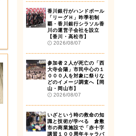
香川銀行がハンドボール
「リーグＨ」昨季初制
覇・香川銀行シラソル香
川の運営子会社を設立
【香川・高松市】
2026/08/07
参加者２人が死亡の「西
大寺会陽」市民中心の１
０００人を対象に祭りな
どのイメージ調査へ【岡
山・岡山市】
2026/08/07
いざという時の救命の知
識と技術が学べる 倉敷
市の商業施設で「赤十字
講習１００周年キャラバ