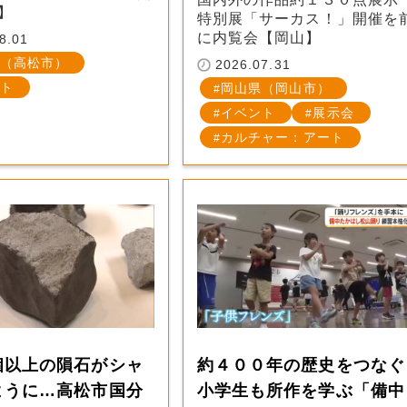
】
特別展「サーカス！」開催を
に内覧会【岡山】
8.01
（高松市）
2026.07.31
ト
岡山県（岡山市）
イベント
展示会
カルチャー：アート
個以上の隕石がシャ
約４００年の歴史をつなぐ
ように…高松市国分
小学生も所作を学ぶ「備中