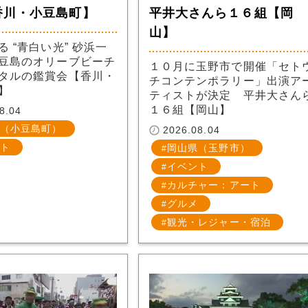
香川・小豆島町】
平井大さんら１６組【岡
山】
 “青白い光” 砂浜一
豆島のオリーブビーチ
１０月に玉野市で開催「セト
タルの鑑賞会【香川・
チコンテンポラリー」出演ア
】
ティストが決定 平井大さん
１６組【岡山】
8.04
（小豆島町）
2026.08.04
ト
岡山県（玉野市）
イベント
カルチャー：アート
グルメ
観光・レジャー・宿泊