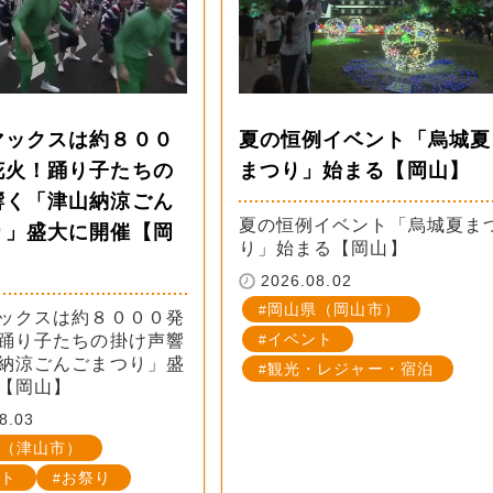
マックスは約８００
夏の恒例イベント「烏城夏
花火！踊り子たちの
まつり」始まる【岡山】
響く「津山納涼ごん
夏の恒例イベント「烏城夏ま
り」盛大に開催【岡
り」始まる【岡山】
2026.08.02
岡山県（岡山市）
ックスは約８０００発
イベント
踊り子たちの掛け声響
納涼ごんごまつり」盛
観光・レジャー・宿泊
【岡山】
8.03
（津山市）
ト
お祭り