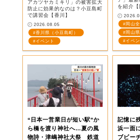
アカツヤカミキリ」の被害拡大
を紹介【
防止に効果的なのは？小豆島町
で講習会【香川】
2026.0
岡山全
2026.08.05
岡山県
香川県（小豆島町）
イベン
イベント
“日本一営業日が短い駅”か
記憶に残
ら橋を渡り神社へ…夏の風
浜一面
物詩・津嶋神社大祭 鉄道
ブビー