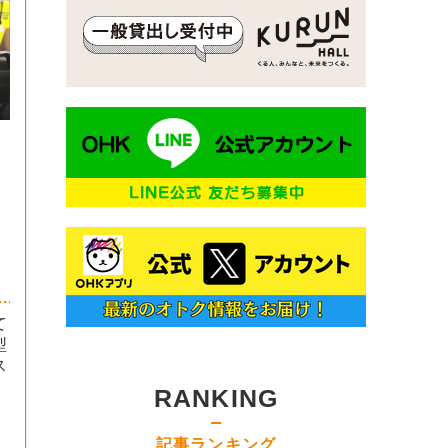
て
型
ス
RANKING
記事ランキング