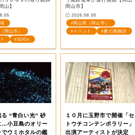
岡山】
岡山市】
8.05
2026.08.05
域
岡山県（岡山市）
（岡山市）
イベント
夏の風物詩
ト
SDGs
る “青白い光” 砂
１０月に玉野市で開催「セ
に…小豆島のオリー
トウチコンテンポラリー」
チでウミホタルの鑑
出演アーティストが決定