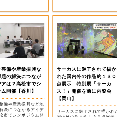
ラ整備や産業振興な
サーカスに魅了されて描か
課題の解決につなが
れた国内外の作品約１３０
デアは？高松市でシ
点展示 特別展「サーカ
ウム開催【香川】
ス！」開催を前に内覧会
【岡山】
整備や産業振興など地
解決につながるアイデ
サーカスに魅了されて描かれ
松市でシンポジウム開
国内外の作品約１３０点展