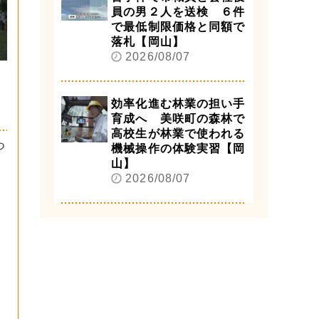
員の男２人を送検 ６件
で最低制限価格と同額で
落札【岡山】
2026/08/07
効率化進む林業の担い手
育成へ 美咲町の森林で
高校生が林業で使われる
つ
機械操作の体験実習【岡
山】
2026/08/07