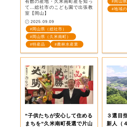
有数の産地・久米南町産を知っ
岡山県
て…総社市のこども園で出張教
地域の
室【岡山】
2025.09.09
岡山県（総社市）
岡山県（久米南町）
特産品
農林水産業
”子供たちが安心して住める
３選目
まちを”久米南町長選で片山
新人（