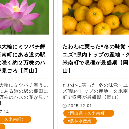
の大輪にミツバチ舞
たわわに実った“冬の味覚
米南町にある道の駅
ユズ”県内トップの産地・
に咲く約２万株のハ
米南町で収穫が最盛期【岡
が見ごろ【岡山】
山】
大輪にミツバチ舞う…
たわわに実った“冬の味覚・ユ
にある道の駅の棚田に
ズ”県内トップの産地・久米南
万株のハスの花が見ご
町で収穫が最盛期【岡山】
】
2025.12.01
7.14
岡山県（久米南町）
（久米南町）
農林水産業