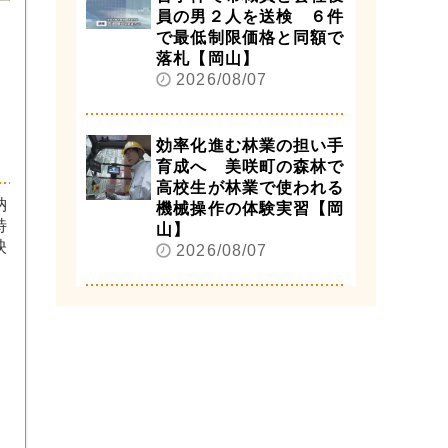
員の男２人を送検 ６件
で最低制限価格と同額で
落札【岡山】
2026/08/07
効率化進む林業の担い手
育成へ 美咲町の森林で
高校生が林業で使われる
納
機械操作の体験実習【岡
特
山】
映
2026/08/07