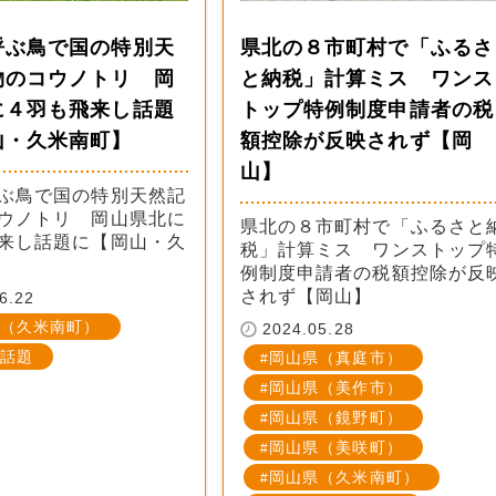
呼ぶ鳥で国の特別天
県北の８市町村で「ふるさ
物のコウノトリ 岡
と納税」計算ミス ワンス
に４羽も飛来し話題
トップ特例制度申請者の税
山・久米南町】
額控除が反映されず【岡
山】
ぶ鳥で国の特別天然記
ウノトリ 岡山県北に
県北の８市町村で「ふるさと
来し話題に【岡山・久
税」計算ミス ワンストップ
例制度申請者の税額控除が反
されず【岡山】
6.22
（久米南町）
2024.05.28
話題
岡山県（真庭市）
岡山県（美作市）
岡山県（鏡野町）
岡山県（美咲町）
岡山県（久米南町）