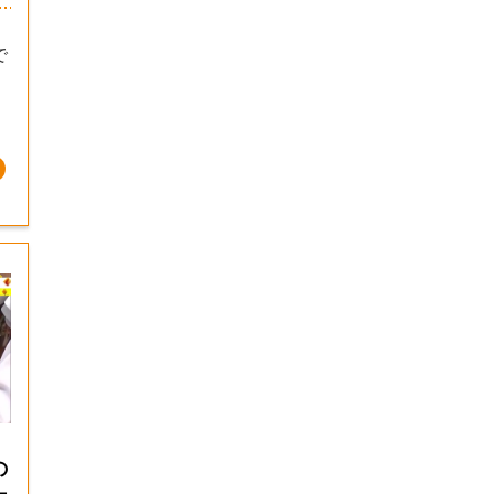
で
】
の