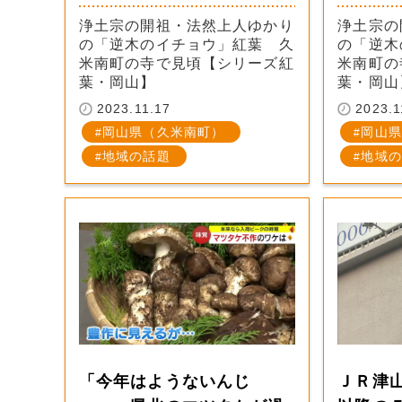
浄土宗の開祖・法然上人ゆかり
浄土宗の
の「逆木のイチョウ」紅葉 久
の「逆木
米南町の寺で見頃【シリーズ紅
米南町の
葉・岡山】
葉・岡山
2023.11.17
2023.1
岡山県（久米南町）
岡山県
地域の話題
地域の
「今年はようないんじ
ＪＲ津