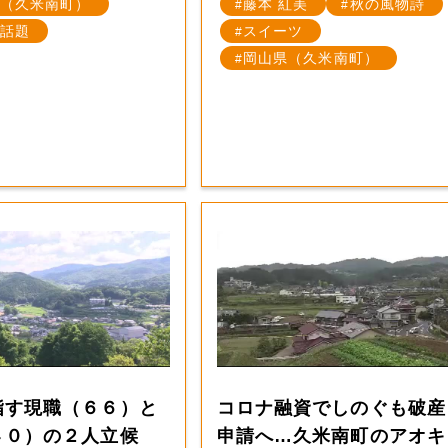
（久米南町）
藤本 紅美
秋の風物詩
話題
スイーツ
岡山県（久米南町）
指す現職（６６）と
コロナ融資でしのぐも破産
４０）の２人立候
申請へ…久米南町のアオキ