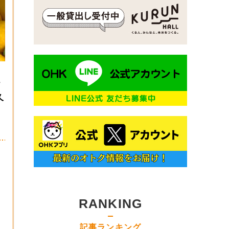
・
久
RANKING
記事ランキング