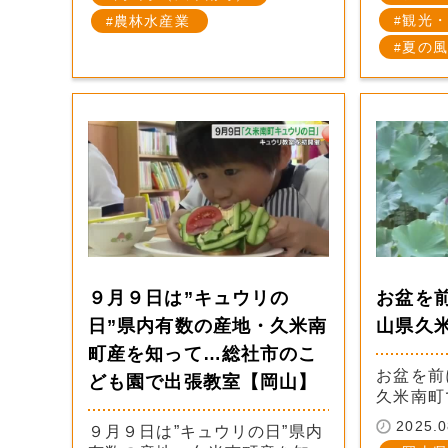
観光・
農林水産業
夏の風
９月９日は”キュウリの
お盆を
日”県内有数の産地・久米南
山県久
町産を知って…総社市のこ
お盆を前
ども園で出張教室【岡山】
久米南町
2025.0
９月９日は”キュウリの日”県内