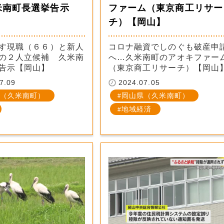
米南町長選挙告示
ファーム（東京商工リサー
】
チ）【岡山】
す現職（６６）と新人
コロナ融資でしのぐも破産申
の２人立候補 久米南
へ…久米南町のアオキファー
告示【岡山】
（東京商工リサーチ）【岡山
7.09
2024.07.05
（久米南町）
岡山県（久米南町）
地域経済