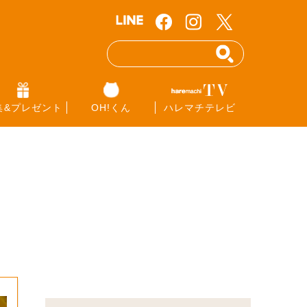
集&プレゼント
OH!くん
ハレマチテレビ