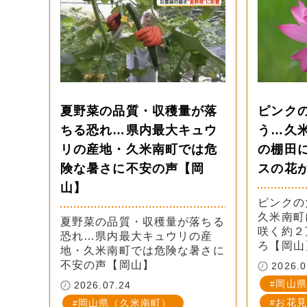
夏野菜の品質・収穫量が落
ピンク
ちる恐れ…県内最大キュウ
う…久
リの産地・久米南町では危
の棚田
険な暑さに不安の声【岡
スの花
山】
ピンクの
久米南町
夏野菜の品質・収穫量が落ちる
咲く約２
恐れ…県内最大キュウリの産
ろ【岡山
地・久米南町では危険な暑さに
不安の声【岡山】
2026.0
岡山県
2026.07.24
お花見
岡山県（久米南町）