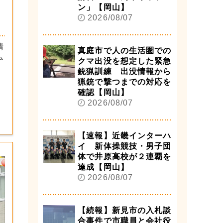
ン」【岡山】
2026/08/07
請
真庭市で人の生活圏での
ム
クマ出没を想定した緊急
】
銃猟訓練 出没情報から
猟銃で撃つまでの対応を
確認【岡山】
2026/08/07
【速報】近畿インターハ
イ 新体操競技・男子団
体で井原高校が２連覇を
達成【岡山】
2026/08/07
【続報】新見市の入札談
合事件で市職員と会社役