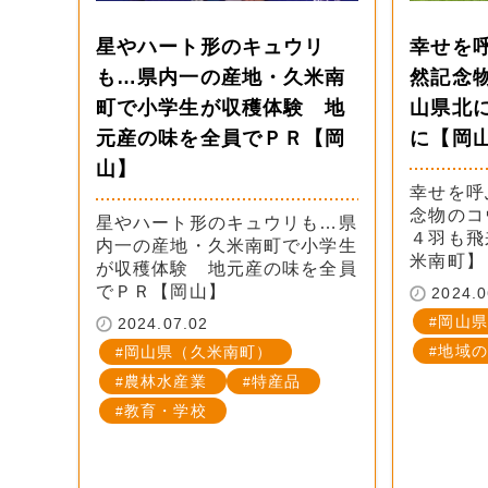
星やハート形のキュウリ
幸せを
も…県内一の産地・久米南
然記念
町で小学生が収穫体験 地
山県北
元産の味を全員でＰＲ【岡
に【岡
山】
幸せを呼
念物のコ
星やハート形のキュウリも…県
４羽も飛
内一の産地・久米南町で小学生
米南町】
が収穫体験 地元産の味を全員
でＰＲ【岡山】
2024.0
岡山県
2024.07.02
地域の
岡山県（久米南町）
農林水産業
特産品
教育・学校