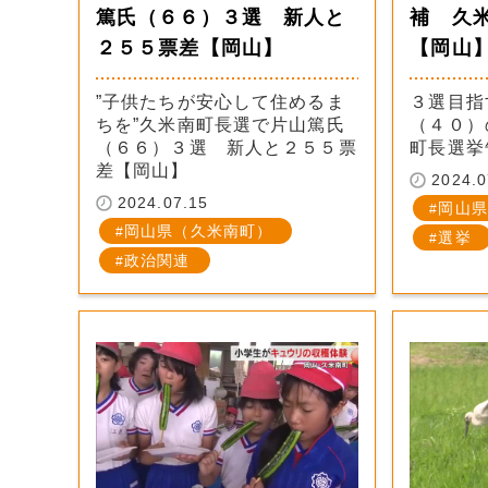
篤氏（６６）３選 新人と
補 久
２５５票差【岡山】
【岡山
”子供たちが安心して住めるま
３選目指
ちを”久米南町長選で片山篤氏
（４０）
（６６）３選 新人と２５５票
町長選挙
差【岡山】
2024.0
2024.07.15
岡山県
岡山県（久米南町）
選挙
政治関連