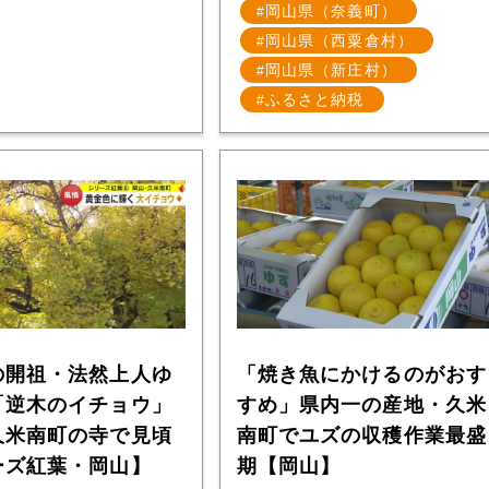
岡山県（奈義町）
岡山県（西粟倉村）
岡山県（新庄村）
ふるさと納税
の開祖・法然上人ゆ
「焼き魚にかけるのがおす
「逆木のイチョウ」
すめ」県内一の産地・久米
久米南町の寺で見頃
南町でユズの収穫作業最盛
ーズ紅葉・岡山】
期【岡山】