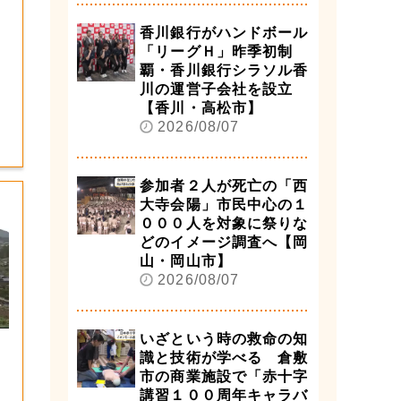
香川銀行がハンドボール
「リーグＨ」昨季初制
覇・香川銀行シラソル香
川の運営子会社を設立
【香川・高松市】
2026/08/07
参加者２人が死亡の「西
大寺会陽」市民中心の１
０００人を対象に祭りな
どのイメージ調査へ【岡
山・岡山市】
2026/08/07
いざという時の救命の知
識と技術が学べる 倉敷
市の商業施設で「赤十字
講習１００周年キャラバ