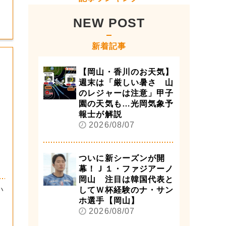
NEW POST
新着記事
【岡山・香川のお天気】
週末は「厳しい暑さ 山
のレジャーは注意」甲子
園の天気も…光岡気象予
報士が解説
2026/08/07
ついに新シーズンが開
幕！Ｊ１・ファジアーノ
岡山 注目は韓国代表と
い
してＷ杯経験のナ・サン
ホ選手【岡山】
2026/08/07