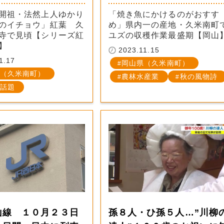
開祖・法然上人ゆかり
「焼き魚にかけるのがおすす
のイチョウ」紅葉 久
め」県内一の産地・久米南町
寺で見頃【シリーズ紅
ユズの収穫作業最盛期【岡山
】
2023.11.15
1.17
岡山県（久米南町）
（久米南町）
農林水産業
秋の風物詩
話題
山線 １０月２３日
孫８人・ひ孫５人…”川柳