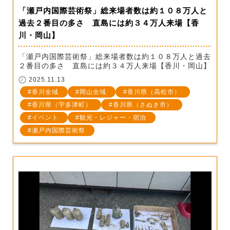
「瀬戸内国際芸術祭」総来場者数は約１０８万人と
過去２番目の多さ 直島には約３４万人来場【香
川・岡山】
「瀬戸内国際芸術祭」総来場者数は約１０８万人と過去
２番目の多さ 直島には約３４万人来場【香川・岡山】
2025.11.13
香川全域
岡山全域
香川県（高松市）
香川県（宇多津町）
香川県（さぬき市）
イベント
観光・レジャー・宿泊
瀬戸内国際芸術祭