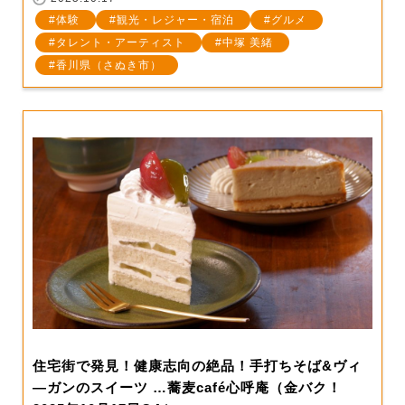
体験
観光・レジャー・宿泊
グルメ
タレント・アーティスト
中塚 美緒
香川県（さぬき市）
住宅街で発見！健康志向の絶品！手打ちそば&ヴィ
―ガンのスイーツ …蕎麦café心呼庵（金バク！