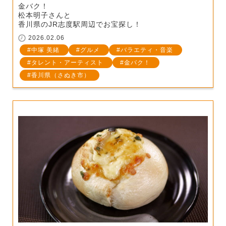
金バク！
松本明子さんと
香川県のJR志度駅周辺でお宝探し！
2026.02.06
中塚 美緒
グルメ
バラエティ・音楽
タレント・アーティスト
金バク！
香川県（さぬき市）