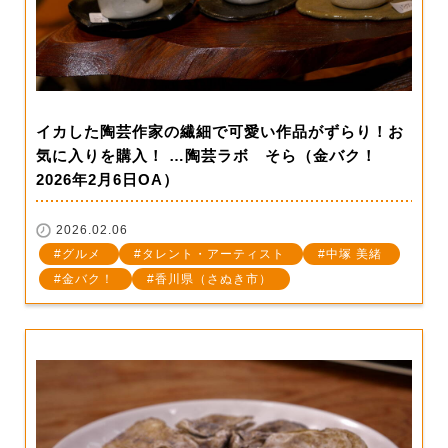
イカした陶芸作家の繊細で可愛い作品がずらり！お
気に入りを購入！ …陶芸ラボ そら（金バク！
2026年2月6日OA）
2026.02.06
グルメ
タレント・アーティスト
中塚 美緒
金バク！
香川県（さぬき市）