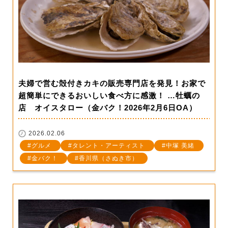
夫婦で営む殻付きカキの販売専門店を発見！お家で
超簡単にできるおいしい食べ方に感激！ …牡蠣の
店 オイスタロー（金バク！2026年2月6日OA）
2026.02.06
グルメ
タレント・アーティスト
中塚 美緒
金バク！
香川県（さぬき市）