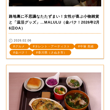
路地裏に不思議なたたずまい！女性が喜ぶ小物雑貨
と「温活グッズ」…MALULU（金バク！2026年2月
6日OA）
2026.02.06
グルメ
タレント・アーティスト
中塚 美緒
金バク！
香川県（さぬき市）