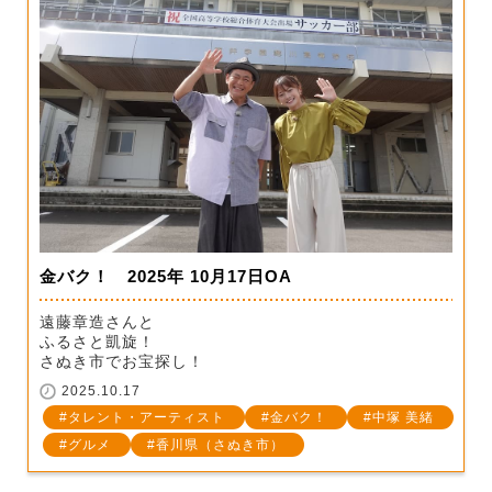
金バク！ 2025年 10月17日OA
遠藤章造さんと
ふるさと凱旋！
さぬき市でお宝探し！
2025.10.17
タレント・アーティスト
金バク！
中塚 美緒
グルメ
香川県（さぬき市）