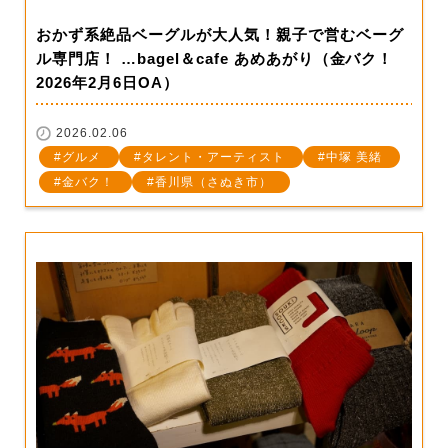
おかず系絶品ベーグルが大人気！親子で営むベーグ
ル専門店！ …bagel＆cafe あめあがり（金バク！
2026年2月6日OA）
2026.02.06
グルメ
タレント・アーティスト
中塚 美緒
金バク！
香川県（さぬき市）