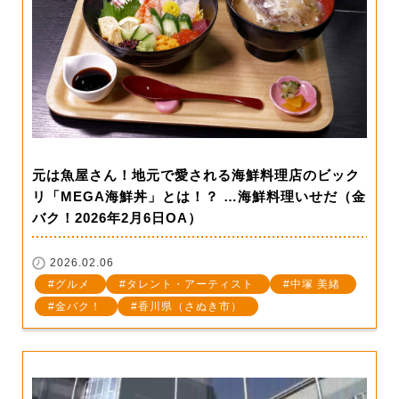
元は魚屋さん！地元で愛される海鮮料理店のビック
リ「MEGA海鮮丼」とは！？ …海鮮料理いせだ（金
バク！2026年2月6日OA）
2026.02.06
グルメ
タレント・アーティスト
中塚 美緒
金バク！
香川県（さぬき市）