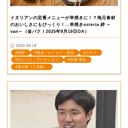
イタリアンの定番メニューが串焼きに！？地元食材
のおいしさにもびっくり！…串焼きosteria 絆 ～
van～（金バク！2025年9月19日OA）
2025.09.19
体験
観光・レジャー・宿泊
グルメ
タレント・アーティスト
中塚 美緒
香川県（三木町）