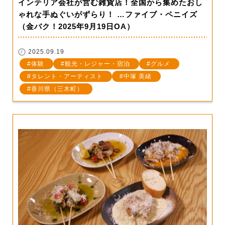
インテリア会社が営む雑貨店！全国から集めたおし
ゃれな手ぬぐいがずらり！ …ファイブ・ペニイズ
（金バク！2025年9月19日OA）
2025.09.19
体験
観光・レジャー・宿泊
グルメ
タレント・アーティスト
中塚 美緒
香川県（三木町）