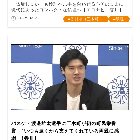
「仏壇じまい」も検討へ…手を合わせる心そのままに
現代にあったコンパクトな仏壇へ【エコナビ 香川】
2025.08.22
香川県（三木町）
環境
バスケ・渡邊雄太選手に三木町が初の町民栄誉
賞 ”いつも遠くから支えてくれている両親に感
謝”【香川】