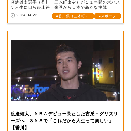
渡邊雄太選手（香川・三木町出身）が１１年間の米バス
ケ人生に自ら終止符 来季から日本で新たな挑戦
2024.04.22
香川県（三木町）
スポーツ
渡邊雄太、ＮＢＡデビュー果たした古巣・グリズリ
ーズへ ＳＮＳで「これだから人生って楽しい」
【香川】