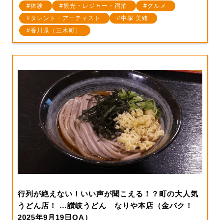
体験
観光・レジャー・宿泊
グルメ
タレント・アーティスト
中塚 美緒
香川県（三木町）
行列が絶えない！いい声が聞こえる！？町の大人気
うどん店！ …讃岐うどん なりや本店（金バク！
2025年9月19日OA）