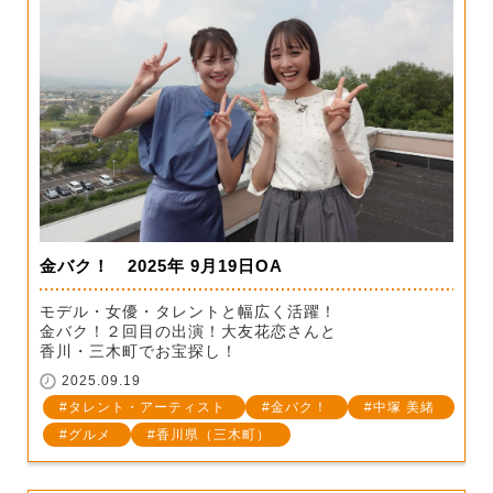
金バク！ 2025年 9月19日OA
モデル・女優・タレントと幅広く活躍！
金バク！２回目の出演！大友花恋さんと
香川・三木町でお宝探し！
2025.09.19
タレント・アーティスト
金バク！
中塚 美緒
グルメ
香川県（三木町）