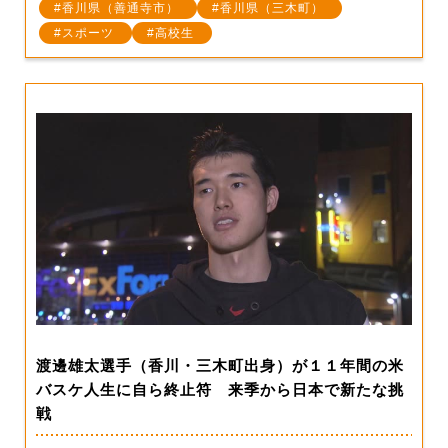
香川県（善通寺市）
香川県（三木町）
スポーツ
高校生
渡邊雄太選手（香川・三木町出身）が１１年間の米
バスケ人生に自ら終止符 来季から日本で新たな挑
戦