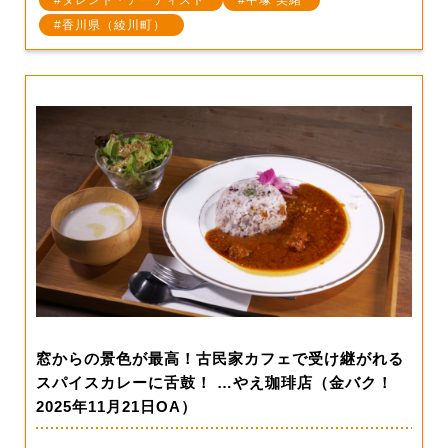
タレント・アーティスト
中塚 美緒
香川県（綾川町）
窓からの景色が最高！古民家カフェで受け継がれる
スパイスカレーに舌鼓！ …やえ珈琲店（金バク！
2025年11月21日OA）