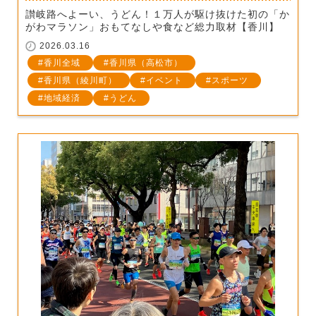
讃岐路へよーい、うどん！１万人が駆け抜けた初の「か
がわマラソン」おもてなしや食など総力取材【香川】
2026.03.16
香川全域
香川県（高松市）
香川県（綾川町）
イベント
スポーツ
地域経済
うどん