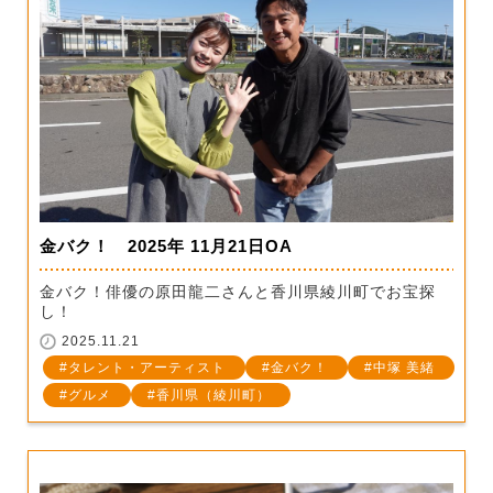
金バク！ 2025年 11月21日OA
金バク！俳優の原田龍二さんと香川県綾川町でお宝探
し！
2025.11.21
タレント・アーティスト
金バク！
中塚 美緒
グルメ
香川県（綾川町）