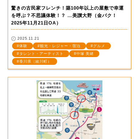
驚きの古民家フレンチ！築100年以上の屋敷で幸運
を呼ぶ？不思議体験！？ …美讃大野（金バク！
2025年11月21日OA）
2025.11.21
体験
観光・レジャー・宿泊
グルメ
タレント・アーティスト
中塚 美緒
香川県（綾川町）