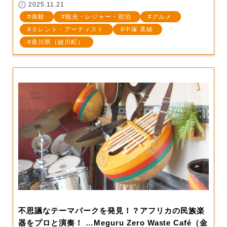
2025.11.21
体験
観光・レジャー・宿泊
グルメ
タレント・アーティスト
中塚 美緒
香川県（綾川町）
不思議なテーマパークを発見！？アフリカの民族楽
器をプロと演奏！ …Meguru Zero Waste Café（金