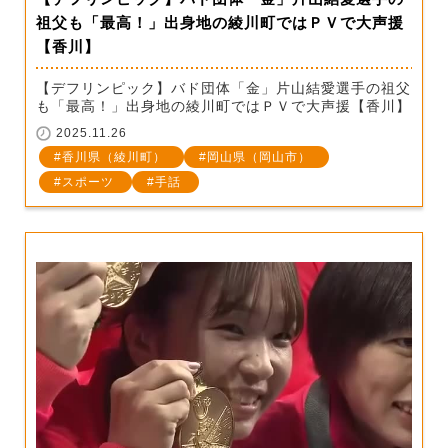
祖父も「最高！」出身地の綾川町ではＰＶで大声援
【香川】
【デフリンピック】バド団体「金」片山結愛選手の祖父
も「最高！」出身地の綾川町ではＰＶで大声援【香川】
2025.11.26
香川県（綾川町）
岡山県（岡山市）
スポーツ
手話