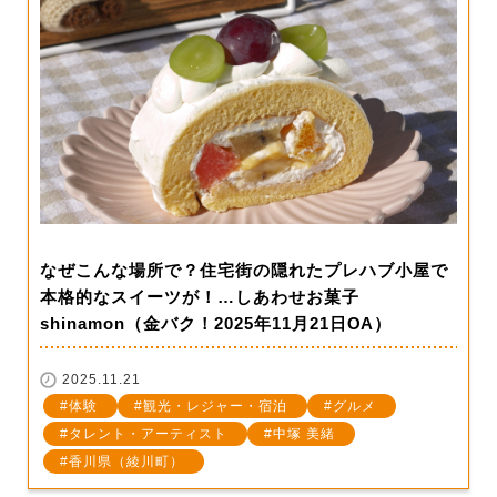
なぜこんな場所で？住宅街の隠れたプレハブ小屋で
本格的なスイーツが！…しあわせお菓子
shinamon（金バク！2025年11月21日OA）
2025.11.21
体験
観光・レジャー・宿泊
グルメ
タレント・アーティスト
中塚 美緒
香川県（綾川町）