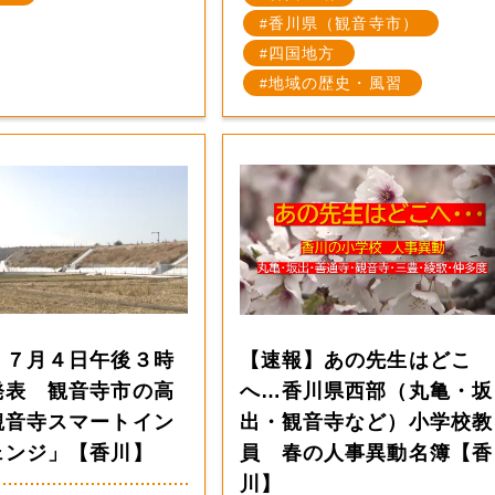
香川県（観音寺市）
四国地方
地域の歴史・風習
】７月４日午後３時
【速報】あの先生はどこ
発表 観音寺市の高
へ…香川県西部（丸亀・坂
観音寺スマートイン
出・観音寺など）小学校教
ェンジ」【香川】
員 春の人事異動名簿【香
川】