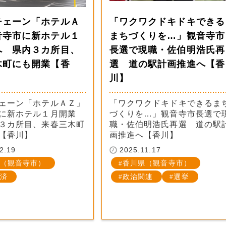
チェーン「ホテルＡ
「ワクワクドキドキできる
音寺市に新ホテル１
まちづくりを…」観音寺市
へ 県内３カ所目、
長選で現職・佐伯明浩氏再
木町にも開業【香
選 道の駅計画推進へ【香
川】
ェーン「ホテルＡＺ」
「ワクワクドキドキできるま
に新ホテル１月開業
づくりを…」観音寺市長選で
３カ所目、来春三木町
職・佐伯明浩氏再選 道の駅
【香川】
画推進へ【香川】
2.19
2025.11.17
（観音寺市）
香川県（観音寺市）
済
政治関連
選挙