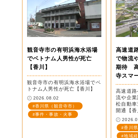
観音寺市の有明浜海水浴場
高速道
でベトナム人男性が死亡
で物流
【香川】
期待 
寺スマー
観音寺市の有明浜海水浴場でベ
トナム人男性が死亡【香川】
高速道路
流や企業
2026.08.02
松自動車
香川県（観音寺市）
開通【香
事件・事故・火事
2026.0
香川県
地域経