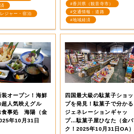
香川県（観音寺市）
済
交通情報：道路
レジャー・宿泊
地域経済
新装オープン！海鮮
四国最大級の駄菓子ショッ
の超人気映えグル
プを発見！駄菓子で分かる
お食事処 海陽（金
ジェネレーションギャッ
025年10月31日
プ…駄菓子屋ひなた（金バ
ク！2025年10月31日OA