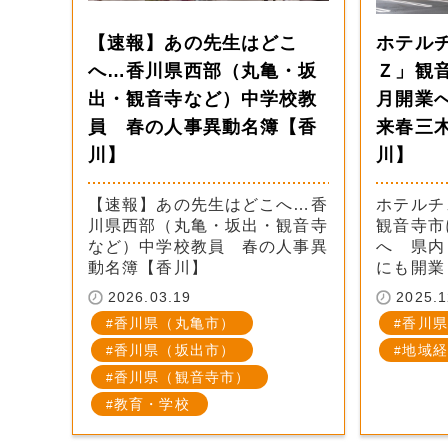
【速報】あの先生はどこ
ホテル
へ…香川県西部（丸亀・坂
Ｚ」観
出・観音寺など）中学校教
月開業
員 春の人事異動名簿【香
来春三
川】
川】
【速報】あの先生はどこへ…香
ホテルチ
川県西部（丸亀・坂出・観音寺
観音寺市
など）中学校教員 春の人事異
へ 県内
動名簿【香川】
にも開業
2026.03.19
2025.1
香川県（丸亀市）
香川県
香川県（坂出市）
地域経
香川県（観音寺市）
教育・学校