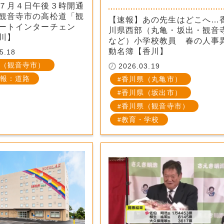
７月４日午後３時開通
観音寺市の高松道「観
【速報】あの先生はどこへ…
ートインターチェン
川県西部（丸亀・坂出・観音
川】
など）小学校教員 春の人事
動名簿【香川】
5.18
（観音寺市）
2026.03.19
報：道路
香川県（丸亀市）
香川県（坂出市）
香川県（観音寺市）
教育・学校