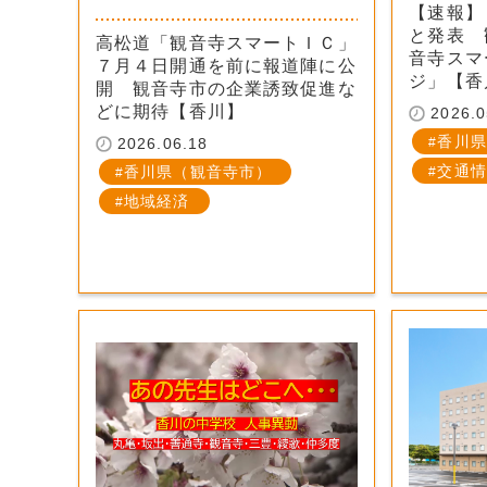
【速報】
と発表 
高松道「観音寺スマートＩＣ」
音寺スマ
７月４日開通を前に報道陣に公
ジ」【香
開 観音寺市の企業誘致促進な
どに期待【香川】
2026.0
香川県
2026.06.18
交通情
香川県（観音寺市）
地域経済