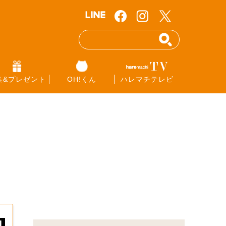
集&プレゼント
OH!くん
ハレマチテレビ