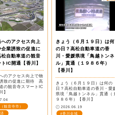
路へのアクセス向上
きょう（６月１９日）は何
や企業誘致の促進に
の日？高松自動車道の香
高松自動車道の観音
川・愛媛県境「鳥越トンネ
トIC開通【香川】
ル」貫通（１９８６年）
【香川】
へのアクセス向上で物
誘致の促進に期待 高
きょう（６月１９日）は何の
道の観音寺スマートIC
日？高松自動車道の香川・愛
川】
県境「鳥越トンネル」貫通（
９８６年）【香川】
7.04
（観音寺市）
2026.06.19
済
香川全域