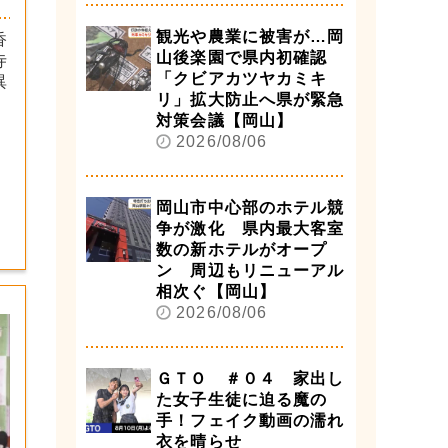
観光や農業に被害が…岡
香
山後楽園で県内初確認
寺
「クビアカツヤカミキ
異
リ」拡大防止へ県が緊急
対策会議【岡山】
2026/08/06
岡山市中心部のホテル競
争が激化 県内最大客室
数の新ホテルがオープ
ン 周辺もリニューアル
相次ぐ【岡山】
2026/08/06
ＧＴＯ ＃０４ 家出し
た女子生徒に迫る魔の
手！フェイク動画の濡れ
衣を晴らせ