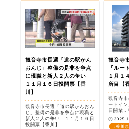
観音寺市長選「道の駅かん
観音寺
おんじ」整備の是非を争点
「ルー
に現職と新人２人の争い
１月１
１１月１６日投開票【香
所目【
川】
観音寺市
ートイン
観音寺市長選「道の駅かんおん
日開業…
じ」整備の是非を争点に現職と
新人２人の争い １１月１６日
2025.1
投開票【香川】
香川県