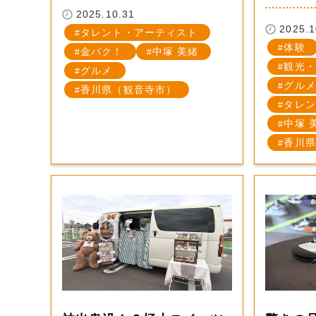
2025.10.31
2025.1
タレント・アーティスト
体験
金バク！
中塚 美緒
観光・
グルメ
グルメ
香川県（観音寺市）
タレン
中塚 
香川県