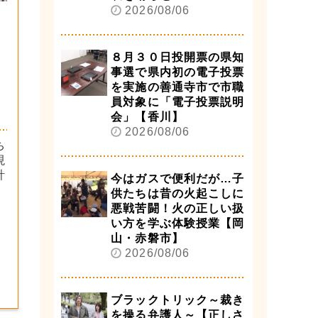
2026/08/06
８月３０日投開票の県知
事選で県内初の電子投票
を実施の善通寺市で市職
員対象に「電子投票説明
会」【香川】
2026/08/06
ち
現
計
今はガスで便利だが…子
供たちは昔の火起こしに
悪戦苦闘！火の正しい扱
い方を学ぶ体験授業【岡
山・赤磐市】
2026/08/06
ブラックトリック～裁き
を操る弁護人～【正しさ