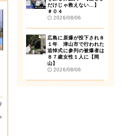
だけじゃ救えない…】
＃０４
2026/08/06
広島に原爆が投下され８
１年 津山市で行われた
追悼式に参列の被爆者は
８７歳女性１人に【岡
山】
2026/08/06
寺
）
み