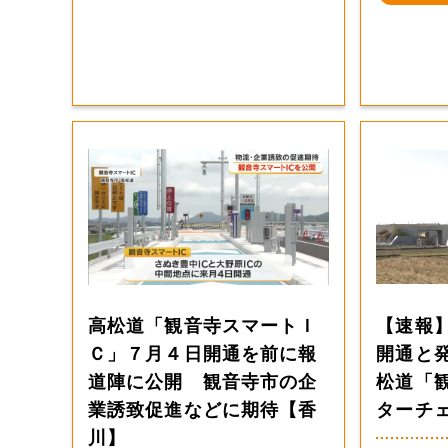
高松道「観音寺スマートＩ
【速報
Ｃ」７月４日開通を前に報
開通と
道陣に公開 観音寺市の企
松道「
業誘致促進などに期待【香
ターチ
川】