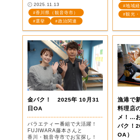
2025.11.13
地域経
香川県（観音寺市）
観光・
選挙
政治関連
金バク！ 2025年 10月31
漁港で
日OA
料理店
メ！…
バラエティー番組で大活躍！
バク！2
FUJIWARA藤本さんと
OA）
香川・観音寺市でお宝探し！