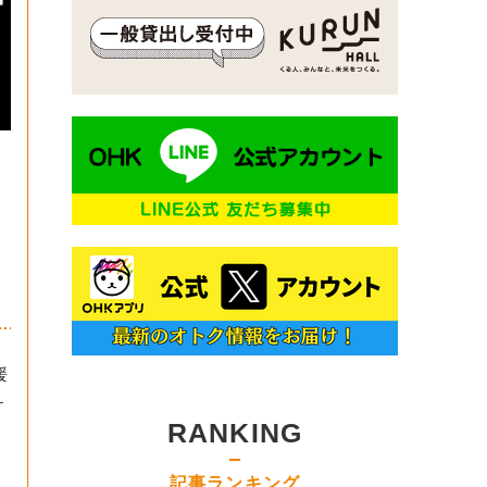
媛
１
RANKING
記事ランキング