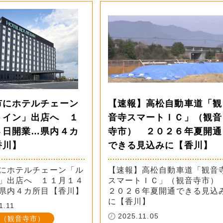
市にホテルチェーン
【速報】高松自動車道「観
トイン」出店へ １
音寺スマートＩＣ」（観音
４日開業…県内４カ
寺市） ２０２６年夏開通
香川】
できる見込みに【香川】
にホテルチェーン「ル
【速報】高松自動車道「観音
」出店へ １１月１４
スマートＩＣ」（観音寺市
県内４カ所目【香川】
２０２６年夏開通できる見込
に【香川】
1.11
2025.11.05
（観音寺市）