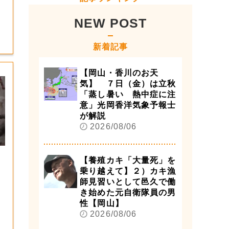
NEW POST
新着記事
【岡山・香川のお天
気】 ７日（金）は立秋
「蒸し暑い 熱中症に注
意」光岡香洋気象予報士
が解説
2026/08/06
【養殖カキ「大量死」を
乗り越えて】２）カキ漁
師見習いとして邑久で働
き始めた元自衛隊員の男
性【岡山】
2026/08/06