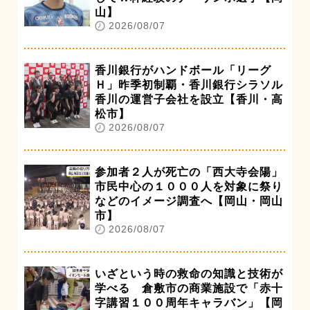
山】
2026/08/07
香川銀行がハンドボール「リーグ
Ｈ」昨季初制覇・香川銀行シラソル
香川の運営子会社を設立【香川・高
松市】
2026/08/07
参加者２人が死亡の「西大寺会陽」
市民中心の１０００人を対象に祭り
などのイメージ調査へ【岡山・岡山
市】
2026/08/07
いざという時の救命の知識と技術が
学べる 倉敷市の商業施設で「赤十
字講習１００周年キャラバン」【岡