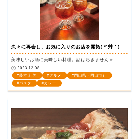
久々に再会し、お気に入りのお店を開拓( *´艸｀)
美味しいお酒に美味しい料理。話は尽きません☺
2023.12.08
藤本 紅美
グルメ
岡山県（岡山市）
パスタ
カレー