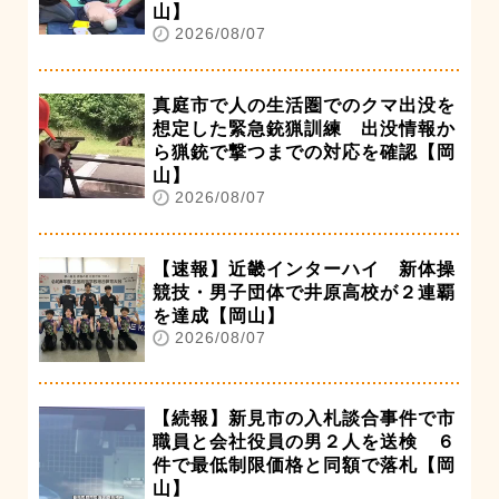
山】
2026/08/07
真庭市で人の生活圏でのクマ出没を
想定した緊急銃猟訓練 出没情報か
ら猟銃で撃つまでの対応を確認【岡
山】
2026/08/07
【速報】近畿インターハイ 新体操
競技・男子団体で井原高校が２連覇
を達成【岡山】
2026/08/07
【続報】新見市の入札談合事件で市
職員と会社役員の男２人を送検 ６
件で最低制限価格と同額で落札【岡
山】