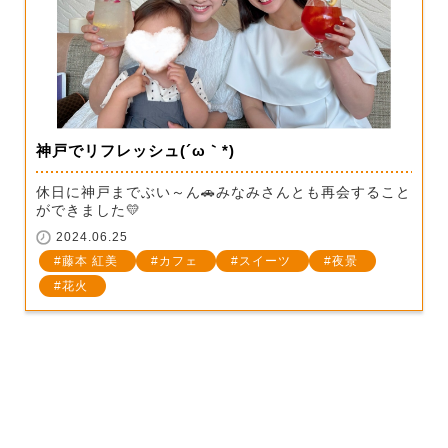
神戸でリフレッシュ(´ω｀*)
休日に神戸までぶい～ん🚗みなみさんとも再会すること
ができました💛
2024.06.25
藤本 紅美
カフェ
スイーツ
夜景
花火