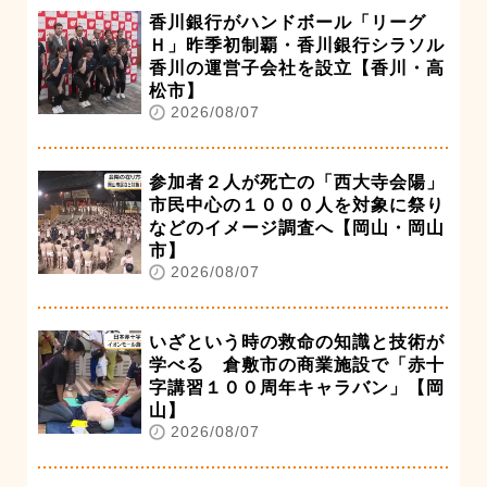
香川銀行がハンドボール「リーグ
Ｈ」昨季初制覇・香川銀行シラソル
香川の運営子会社を設立【香川・高
松市】
2026/08/07
参加者２人が死亡の「西大寺会陽」
市民中心の１０００人を対象に祭り
などのイメージ調査へ【岡山・岡山
市】
2026/08/07
いざという時の救命の知識と技術が
学べる 倉敷市の商業施設で「赤十
字講習１００周年キャラバン」【岡
山】
2026/08/07