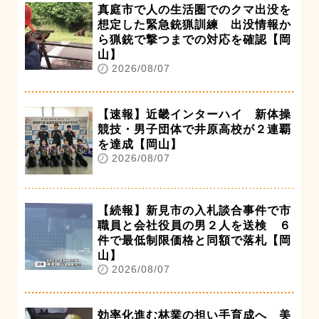
真庭市で人の生活圏でのクマ出没を
想定した緊急銃猟訓練 出没情報か
ら猟銃で撃つまでの対応を確認【岡
山】
2026/08/07
【速報】近畿インターハイ 新体操
競技・男子団体で井原高校が２連覇
を達成【岡山】
2026/08/07
【続報】新見市の入札談合事件で市
職員と会社役員の男２人を送検 ６
件で最低制限価格と同額で落札【岡
山】
2026/08/07
効率化進む林業の担い手育成へ 美