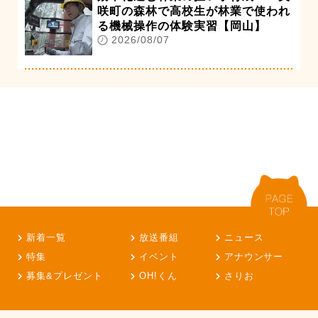
咲町の森林で高校生が林業で使われ
る機械操作の体験実習【岡山】
2026/08/07
新着一覧
放送番組
ニュース
特集
イベント
アナウンサー
募集&プレゼント
OH!くん
さりお