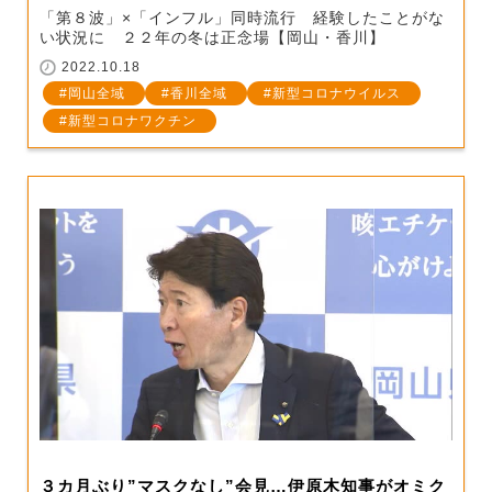
「第８波」×「インフル」同時流行 経験したことがな
い状況に ２２年の冬は正念場【岡山・香川】
2022.10.18
岡山全域
香川全域
新型コロナウイルス
新型コロナワクチン
３カ月ぶり”マスクなし”会見…伊原木知事がオミク