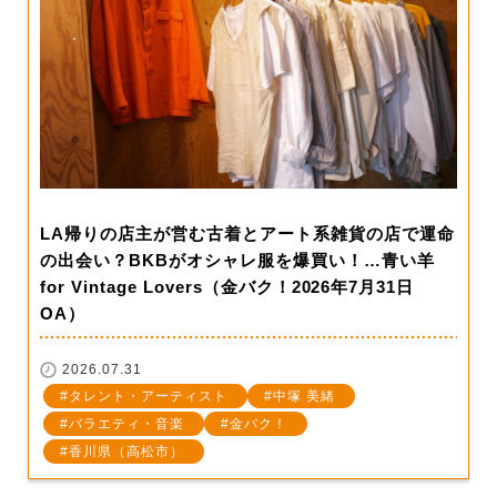
LA帰りの店主が営む古着とアート系雑貨の店で運命
の出会い？BKBがオシャレ服を爆買い！…青い羊
for Vintage Lovers（金バク！2026年7月31日
OA）
2026.07.31
タレント・アーティスト
中塚 美緒
バラエティ・音楽
金バク！
香川県（高松市）