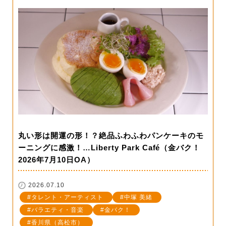
丸い形は開運の形！？絶品ふわふわパンケーキのモ
ーニングに感激！…Liberty Park Café（金バク！
2026年7月10日OA）
2026.07.10
タレント・アーティスト
中塚 美緒
バラエティ・音楽
金バク！
香川県（高松市）