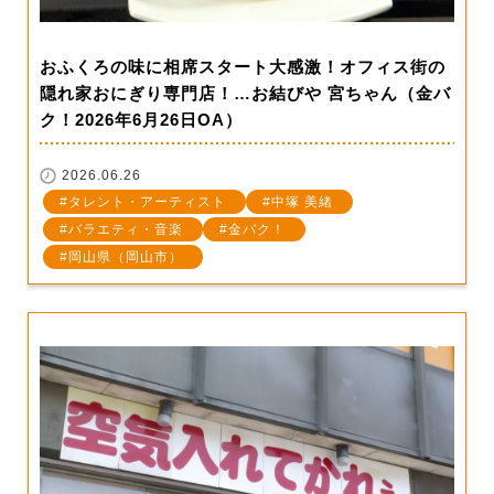
おふくろの味に相席スタート大感激！オフィス街の
隠れ家おにぎり専門店！…お結びや 宮ちゃん（金バ
ク！2026年6月26日OA）
2026.06.26
タレント・アーティスト
中塚 美緒
バラエティ・音楽
金バク！
岡山県（岡山市）