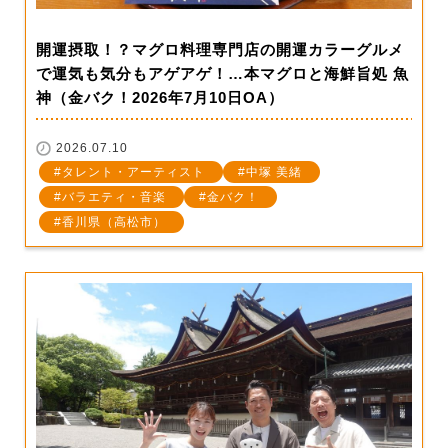
開運摂取！？マグロ料理専門店の開運カラーグルメ
で運気も気分もアゲアゲ！…本マグロと海鮮旨処 魚
神（金バク！2026年7月10日OA）
2026.07.10
タレント・アーティスト
中塚 美緒
バラエティ・音楽
金バク！
香川県（高松市）