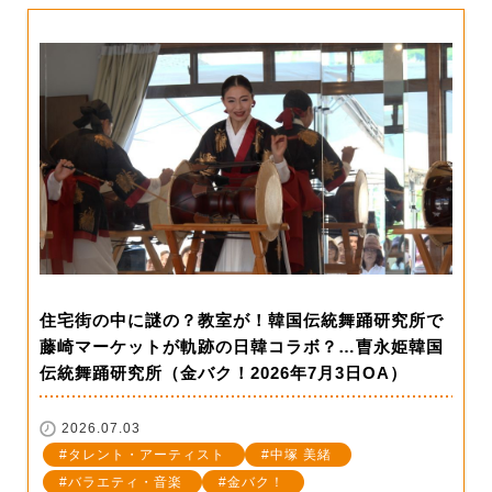
住宅街の中に謎の？教室が！韓国伝統舞踊研究所で
藤崎マーケットが軌跡の日韓コラボ？…曺永姫韓国
伝統舞踊研究所（金バク！2026年7月3日OA）
2026.07.03
タレント・アーティスト
中塚 美緒
バラエティ・音楽
金バク！