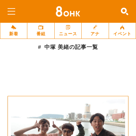
新着
番組
ニュース
アナ
イベント
中塚 美緒
の記事一覧