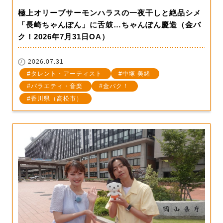
極上オリーブサーモンハラスの一夜干しと絶品シメ
「長崎ちゃんぽん」に舌鼓…ちゃんぽん慶造（金バ
ク！2026年7月31日OA）
2026.07.31
タレント・アーティスト
中塚 美緒
バラエティ・音楽
金バク！
香川県（高松市）