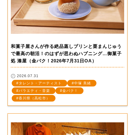
和菓子屋さんが作る絶品蒸しプリンと栗まんじゅう
で最高の朝活！のはずが思わぬハプニング…御菓子
処 湊屋（金バク！2026年7月31日OA）
2026.07.31
タレント・アーティスト
中塚 美緒
バラエティ・音楽
金バク！
香川県（高松市）