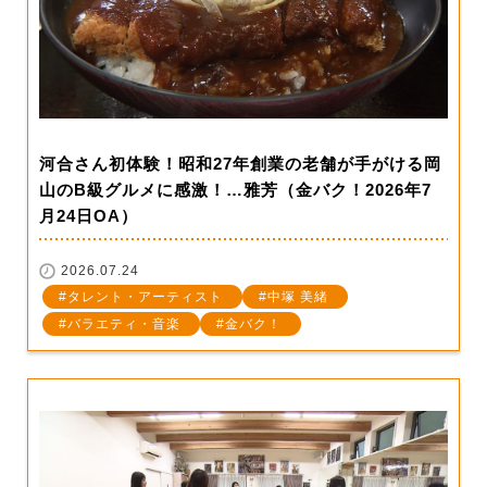
河合さん初体験！昭和27年創業の老舗が手がける岡
山のB級グルメに感激！…雅芳（金バク！2026年7
月24日OA）
2026.07.24
タレント・アーティスト
中塚 美緒
バラエティ・音楽
金バク！