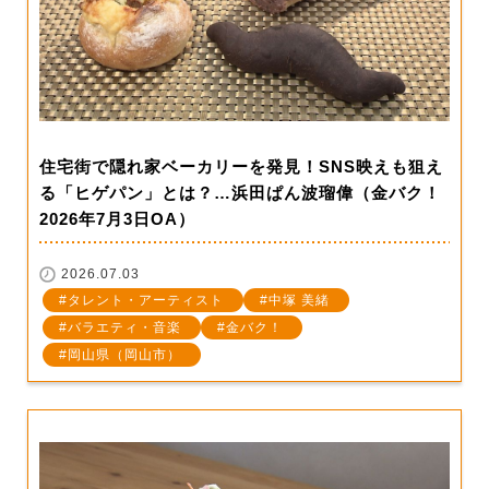
住宅街で隠れ家ベーカリーを発見！SNS映えも狙え
る「ヒゲパン」とは？…浜田ぱん波瑠偉（金バク！
2026年7月3日OA）
2026.07.03
タレント・アーティスト
中塚 美緒
バラエティ・音楽
金バク！
岡山県（岡山市）