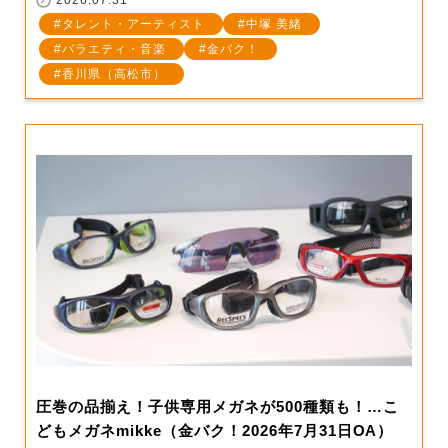
2026.07.31
タレント・アーティスト
中塚 美緒
バラエティ・音楽
金バク！
香川県（高松市）
圧巻の品揃え！子供専用メガネが500種類も！…こ
どもメガネmikke（金バク！2026年7月31日OA）