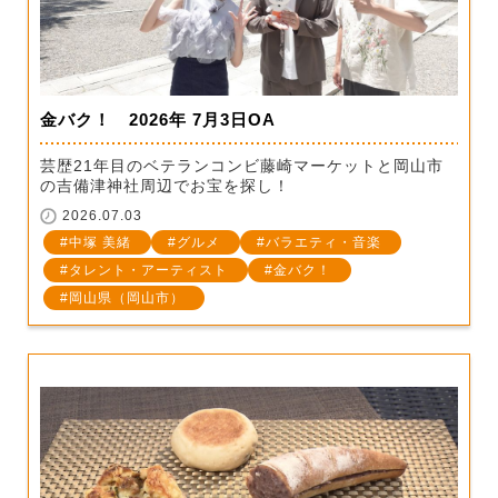
金バク！ 2026年 7月3日OA
芸歴21年目のベテランコンビ藤崎マーケットと岡山市
の吉備津神社周辺でお宝を探し！
2026.07.03
中塚 美緒
グルメ
バラエティ・音楽
タレント・アーティスト
金バク！
岡山県（岡山市）