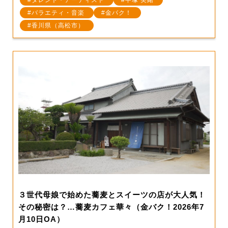
バラエティ・音楽
金バク！
香川県（高松市）
３世代母娘で始めた蕎麦とスイーツの店が大人気！
その秘密は？…蕎麦カフェ華々（金バク！2026年7
月10日OA）