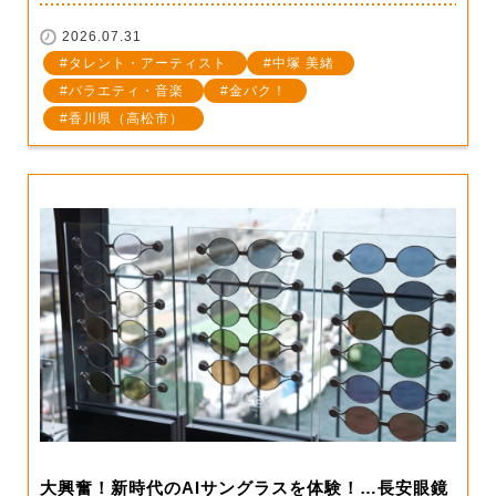
2026.07.31
タレント・アーティスト
中塚 美緒
バラエティ・音楽
金バク！
香川県（高松市）
大興奮！新時代のAIサングラスを体験！…長安眼鏡