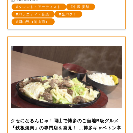
タレント・アーティスト
中塚 美緒
バラエティ・音楽
金バク！
岡山県（岡山市）
クセになるんじゃ！岡山で博多のご当地B級グルメ
「鉄板焼肉」の専門店を発見！ …博多キャベトン亭