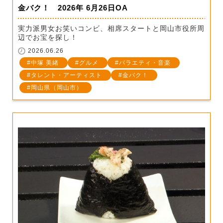
金バク！ 2026年 6月26日OA
実力派男女お笑いコンビ、相席スタートと岡山市役所周
辺でお宝を探し！
2026.06.26
中塚 美緒
グルメ
バラエティ・音楽
タレント・アーティスト
金バク！
岡山県（岡山市）