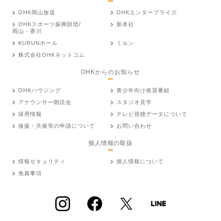
OHK岡山放送
OHKエンタープライズ
OHKスポーツ振興財団/
新本社
岡山・香川
KURUNホール
ミルン
株式会社OHKネットコム
OHKからのお知らせ
OHKハウジング
青少年向け推奨番組
アナウンサー朗読会
スタジオ見学
採用情報
テレビ視聴データについて
後援・共催等の申請について
お問い合わせ
個人情報の取扱
情報セキュリティ
個人情報について
免責事項