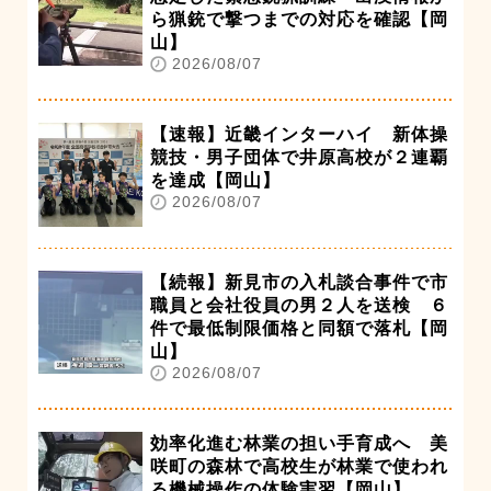
ら猟銃で撃つまでの対応を確認【岡
山】
2026/08/07
【速報】近畿インターハイ 新体操
競技・男子団体で井原高校が２連覇
を達成【岡山】
2026/08/07
【続報】新見市の入札談合事件で市
職員と会社役員の男２人を送検 ６
件で最低制限価格と同額で落札【岡
山】
2026/08/07
効率化進む林業の担い手育成へ 美
咲町の森林で高校生が林業で使われ
る機械操作の体験実習【岡山】