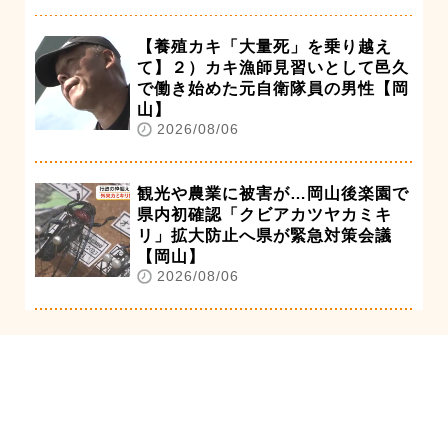
【養殖カキ「大量死」を乗り越え
て】２）カキ漁師見習いとして邑久
で働き始めた元自衛隊員の男性【岡
山】
2026/08/06
観光や農業に被害が…岡山後楽園で
県内初確認「クビアカツヤカミキ
リ」拡大防止へ県が緊急対策会議
【岡山】
2026/08/06