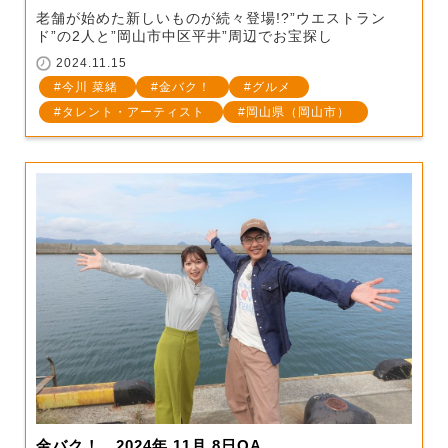
老舗が始めた新しいものが続々登場!?”ウエストラン
ド”の2人と”岡山市中区平井”周辺でお宝探し
2024.11.15
今川 菜緒
金バク！
グルメ
タレント・アーティスト
岡山県（岡山市）
金バク！ 2024年 11月 8日OA