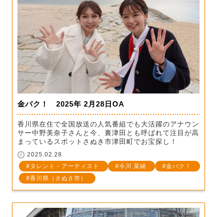
金バク！ 2025年 2月28日OA
香川県在住で全国放送の人気番組でも大活躍のアナウン
サー中野美奈子さんと今、裏津田とも呼ばれて注目が高
まっているスポットさぬき市津田町でお宝探し！
2025.02.28
タレント・アーティスト
今川 菜緒
金バク！
香川県（さぬき市）