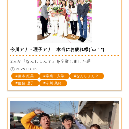
今川アナ・理子アナ 本当にお疲れ様(´ω｀*)
2人が『なんしょん？』を卒業しました🌈
2025.03.16
藤本 紅美
卒業・入学
なんしょん？
佐藤 理子
今川 菜緒