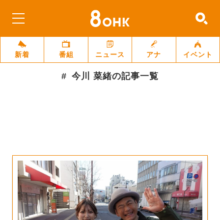
新着
番組
ニュース
アナ
イベント
今川 菜緒
の記事一覧