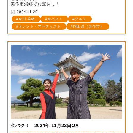
美作市湯郷でお宝探し！
2024.11.29
今川 菜緒
金バク！
グルメ
タレント・アーティスト
岡山県（美作市）
金バク！ 2024年 11月22日OA