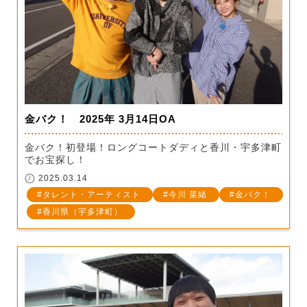
金バク！ 2025年 3月14日OA
金バク！初登場！ロングコートダディと香川・宇多津町
でお宝探し！
2025.03.14
タレント・アーティスト
今川 菜緒
金バク！
香川県（宇多津町）