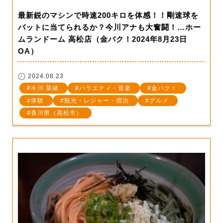
最新鋭のマシンで時速200キロを体感！！剛速球を
バットに当てられるか？今川アナも大奮闘！…ホー
ムランドーム 高松店（金バク！2024年8月23日
OA）
2024.08.23
今川 菜緒
バラエティ・音楽
金バク！
体験
観光・レジャー・宿泊
グルメ
香川県（高松市）