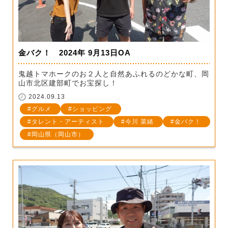
金バク！ 2024年 9月13日OA
鬼越トマホークのお２人と自然あふれるのどかな町、岡
山市北区建部町でお宝探し！
2024.09.13
グルメ
ショッピング
タレント・アーティスト
今川 菜緒
金バク！
岡山県（岡山市）