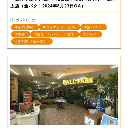
太店（金バク！2024年8月23日OA）
2024.08.23
今川 菜緒
バラエティ・音楽
金バク！
体験
観光・レジャー・宿泊
グルメ
香川県（高松市）