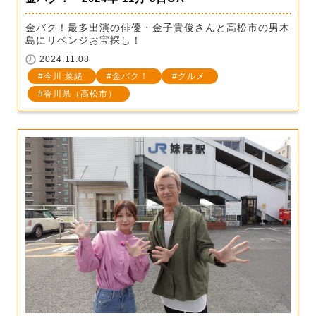
金バク！最多出演の俳優・金子貴俊さんと高松市の男木
島にリベンジお宝探し！
2024.11.08
今川 菜緒
金バク！
グルメ
香川県（高松市）