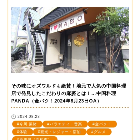
その味にオズワルドも絶賛！地元で人気の中国料理
店で発見したこだわりの麻婆とは！…中国料理
PANDA（金バク！2024年8月23日OA）
2024.08.23
今川 菜緒
バラエティ・音楽
金バク！
体験
観光・レジャー・宿泊
グルメ
香川県（高松市）