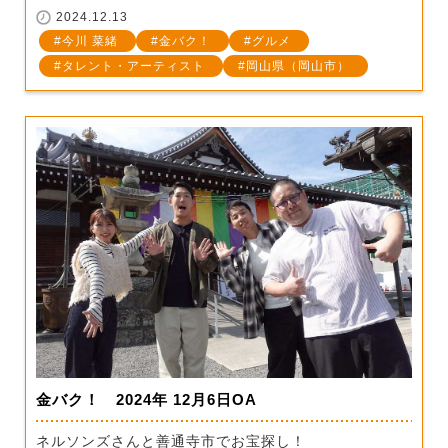
2024.12.13
今川 菜緒
金バク！
グルメ
タレント・アーティスト
岡山県（岡山市）
金バク！ 2024年 12月6日OA
ネルソンズさんと善通寺市でお宝探し！