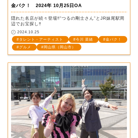
金バク！ 2024年 10月25日OA
隠れた名店が続々登場‼”つるの剛士さん”とJR妹尾駅周
辺でお宝探し‼
2024.10.25
タレント・アーティスト
今川 菜緒
金バク！
グルメ
岡山県（岡山市）