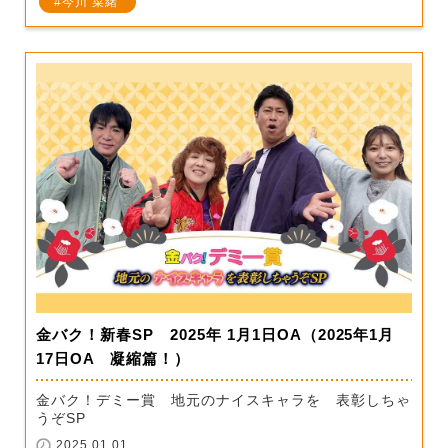
今川 菜緒
金バク！新春SP 2025年 1月1日OA（2025年1月
17日OA 凝縮篇！）
金バク！デミー賞 地元のナイスキャラを 表彰しちゃ
うぞSP
2025.01.01