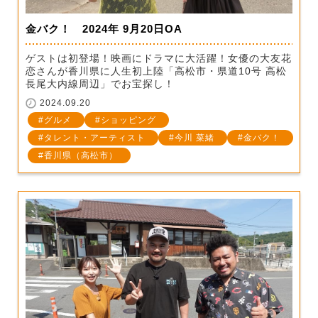
金バク！ 2024年 9月20日OA
ゲストは初登場！映画にドラマに大活躍！女優の大友花
恋さんが香川県に人生初上陸「高松市・県道10号 高松
長尾大内線周辺」でお宝探し！
2024.09.20
グルメ
ショッピング
タレント・アーティスト
今川 菜緒
金バク！
香川県（高松市）