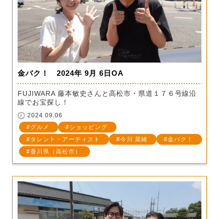
金バク！ 2024年 9月 6日OA
FUJIWARA 藤本敏史さんと高松市・県道１７６号線沿
線でお宝探し！
2024.09.06
グルメ
ショッピング
タレント・アーティスト
今川 菜緒
金バク！
香川県（高松市）