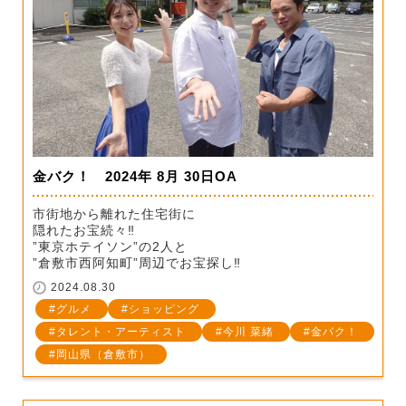
金バク！ 2024年 8月 30日OA
市街地から離れた住宅街に
隠れたお宝続々‼
”東京ホテイソン”の2人と
”倉敷市西阿知町”周辺でお宝探し‼
2024.08.30
グルメ
ショッピング
タレント・アーティスト
今川 菜緒
金バク！
岡山県（倉敷市）