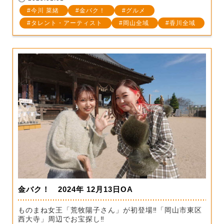
今川 菜緒
金バク！
グルメ
タレント・アーティスト
岡山全域
香川全域
金バク！ 2024年 12月13日OA
ものまね女王「荒牧陽子さん」が初登場‼「岡山市東区
西大寺」周辺でお宝探し‼