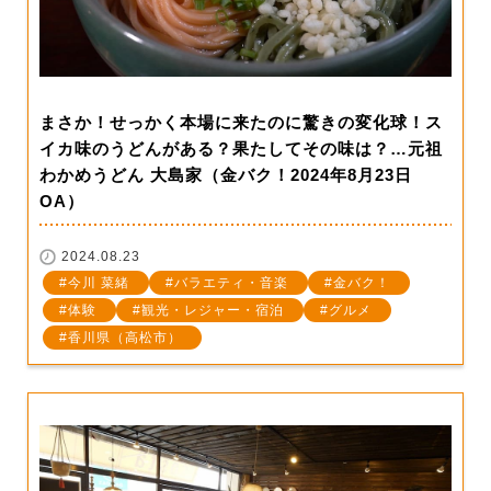
まさか！せっかく本場に来たのに驚きの変化球！ス
イカ味のうどんがある？果たしてその味は？…元祖
わかめうどん 大島家（金バク！2024年8月23日
OA）
2024.08.23
今川 菜緒
バラエティ・音楽
金バク！
体験
観光・レジャー・宿泊
グルメ
香川県（高松市）