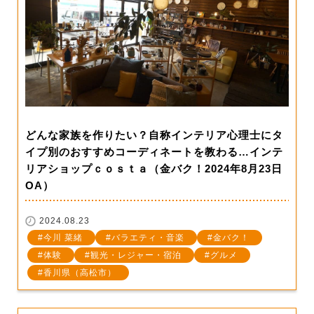
どんな家族を作りたい？自称インテリア心理士にタ
イプ別のおすすめコーディネートを教わる…インテ
リアショップｃｏｓｔａ（金バク！2024年8月23日
OA）
2024.08.23
今川 菜緒
バラエティ・音楽
金バク！
体験
観光・レジャー・宿泊
グルメ
香川県（高松市）