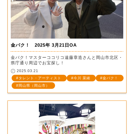
金バク！ 2025年 3月21日OA
金バク！マスターココリコ遠藤章造さんと岡山市北区・
県庁通り周辺でお宝探し！
2025.03.21
タレント・アーティスト
今川 菜緒
金バク！
岡山県（岡山市）