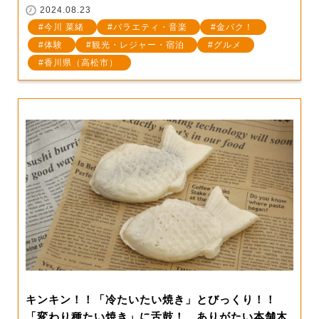
2024.08.23
今川 菜緒
バラエティ・音楽
金バク！
体験
観光・レジャー・宿泊
グルメ
香川県（高松市）
キンキン！！「冷たいたい焼き」とびっくり！！
「変わり種たい焼き」に舌鼓！…ありがたい本舗木