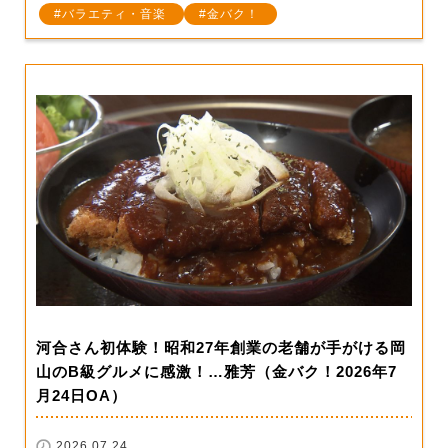
バラエティ・音楽
金バク！
河合さん初体験！昭和27年創業の老舗が手がける岡
山のB級グルメに感激！…雅芳（金バク！2026年7
月24日OA）
2026.07.24