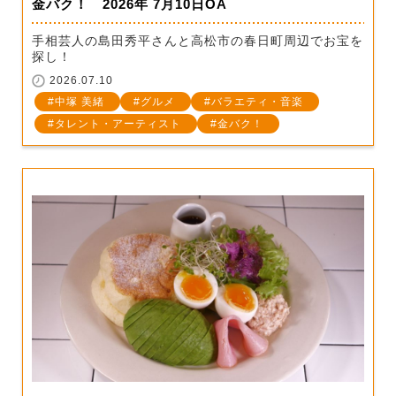
金バク！ 2026年 7月10日OA
手相芸人の島田秀平さんと高松市の春日町周辺でお宝を
探し！
2026.07.10
中塚 美緒
グルメ
バラエティ・音楽
タレント・アーティスト
金バク！