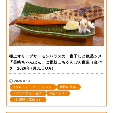
極上オリーブサーモンハラスの一夜干しと絶品シメ
「長崎ちゃんぽん」に舌鼓…ちゃんぽん慶造（金バ
ク！2026年7月31日OA）
2026.07.31
タレント・アーティスト
中塚 美緒
バラエティ・音楽
金バク！
香川県（高松市）