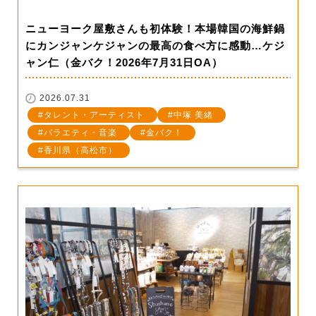
ニューヨーク屋敷さんも初体験！本場韓国の海鮮鍋
にカンジャンケジャンの最高の食べ方に感動…ケジ
ャン仁（金バク！2026年7月31日OA）
2026.07.31
タレント・アーティスト
中塚 美緒
バラエティ・音楽
金バク！
香川県（高松市）