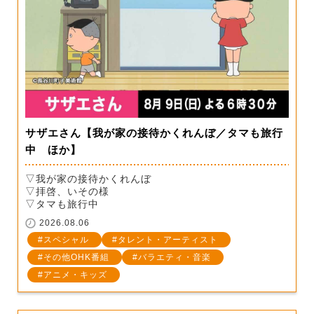
サザエさん【我が家の接待かくれんぼ／タマも旅行
中 ほか】
▽我が家の接待かくれんぼ
▽拝啓、いその様
▽タマも旅行中
2026.08.06
スペシャル
タレント・アーティスト
その他OHK番組
バラエティ・音楽
アニメ・キッズ