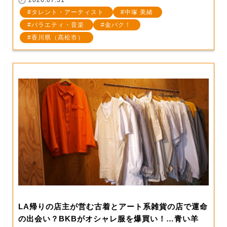
2026.07.31
タレント・アーティスト
中塚 美緒
バラエティ・音楽
金バク！
香川県（高松市）
LA帰りの店主が営む古着とアート系雑貨の店で運命
の出会い？BKBがオシャレ服を爆買い！…青い羊