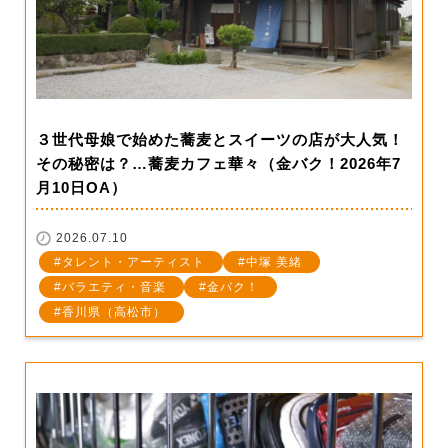
３世代母娘で始めた蕎麦とスイーツの店が大人気！
その秘密は？…蕎麦カフェ華々（金バク！2026年7
月10日OA）
2026.07.10
タレント・アーティスト
中塚 美緒
バラエティ・音楽
金バク！
香川県（高松市）