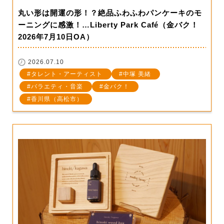
丸い形は開運の形！？絶品ふわふわパンケーキのモ
ーニングに感激！…Liberty Park Café（金バク！
2026年7月10日OA）
2026.07.10
タレント・アーティスト
中塚 美緒
バラエティ・音楽
金バク！
香川県（高松市）