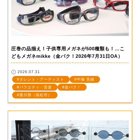
圧巻の品揃え！子供専用メガネが500種類も！…こ
どもメガネmikke（金バク！2026年7月31日OA）
2026.07.31
タレント・アーティスト
中塚 美緒
バラエティ・音楽
金バク！
香川県（高松市）