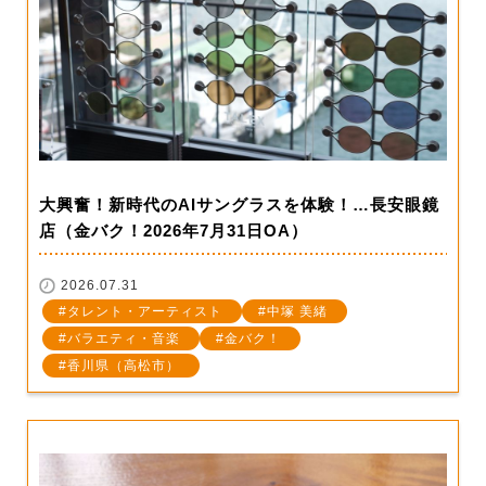
大興奮！新時代のAIサングラスを体験！…長安眼鏡
店（金バク！2026年7月31日OA）
2026.07.31
タレント・アーティスト
中塚 美緒
バラエティ・音楽
金バク！
香川県（高松市）