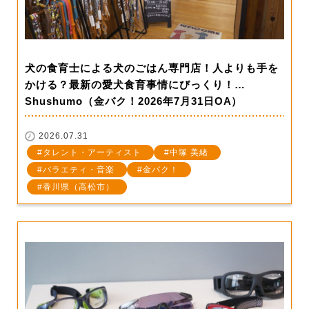
犬の食育士による犬のごはん専門店！人よりも手を
かける？最新の愛犬食育事情にびっくり！…
Shushumo（金バク！2026年7月31日OA）
2026.07.31
タレント・アーティスト
中塚 美緒
バラエティ・音楽
金バク！
香川県（高松市）