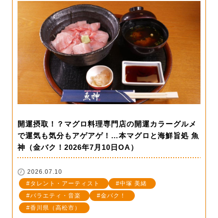
開運摂取！？マグロ料理専門店の開運カラーグルメ
で運気も気分もアゲアゲ！…本マグロと海鮮旨処 魚
神（金バク！2026年7月10日OA）
2026.07.10
タレント・アーティスト
中塚 美緒
バラエティ・音楽
金バク！
香川県（高松市）