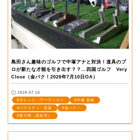
島田さん趣味のゴルフで中塚アナと対決！道具のプ
ロが新たな才能を引き出す？？…四国ゴルフ Very
Close（金バク！2026年7月10日OA）
2026.07.10
タレント・アーティスト
中塚 美緒
バラエティ・音楽
金バク！
香川県（高松市）