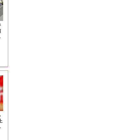
ジ
演
射
っ
上
の