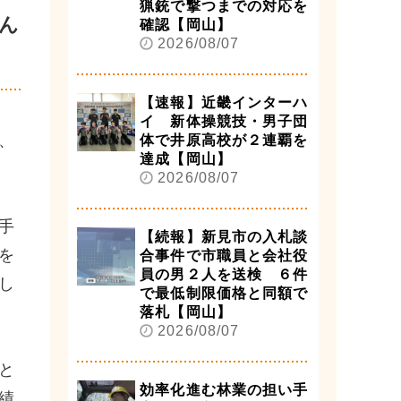
猟銃で撃つまでの対応を
ん
確認【岡山】
2026/08/07
【速報】近畿インターハ
イ 新体操競技・男子団
、
体で井原高校が２連覇を
達成【岡山】
2026/08/07
手
【続報】新見市の入札談
を
合事件で市職員と会社役
員の男２人を送検 ６件
し
で最低制限価格と同額で
落札【岡山】
2026/08/07
と
効率化進む林業の担い手
績