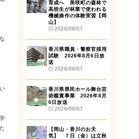
育成へ 美咲町の森林で
高校生が林業で使われる
機械操作の体験実習【岡
山】
2026/08/07
な
香川県職員・警察官採用
試験 2026年8月6日放
送
2026/08/07
い
香川県県民ホール舞台芸
術鑑賞事業 2026年8月
6日放送
2026/08/07
学
た
【岡山・香川のお天
気】 ７日（金）は立秋