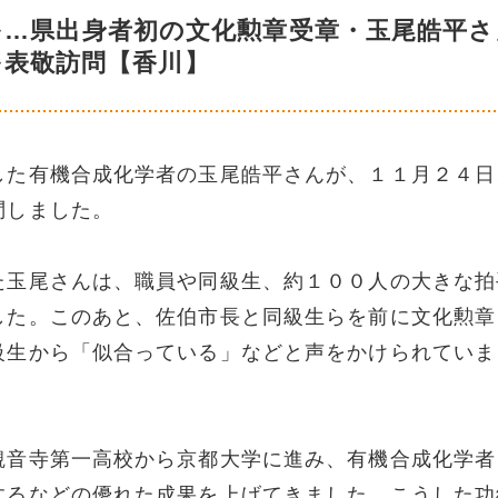
を…県出身者初の文化勲章受章・玉尾皓平さ
を表敬訪問【香川】
した有機合成化学者の玉尾皓平さんが、１１月２４日
問しました。
た玉尾さんは、職員や同級生、約１００人の大きな拍
した。このあと、佐伯市長と同級生らを前に文化勲章
級生から「似合っている」などと声をかけられていま
観音寺第一高校から京都大学に進み、有機合成化学者
するなどの優れた成果を上げてきました。こうした功