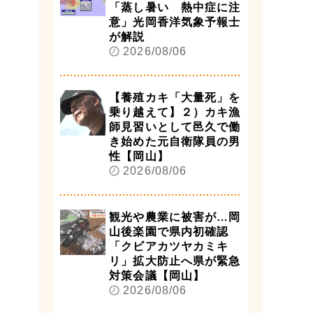
「蒸し暑い 熱中症に注
意」光岡香洋気象予報士
が解説
2026/08/06
【養殖カキ「大量死」を
乗り越えて】２）カキ漁
師見習いとして邑久で働
き始めた元自衛隊員の男
性【岡山】
2026/08/06
観光や農業に被害が…岡
山後楽園で県内初確認
「クビアカツヤカミキ
リ」拡大防止へ県が緊急
対策会議【岡山】
2026/08/06