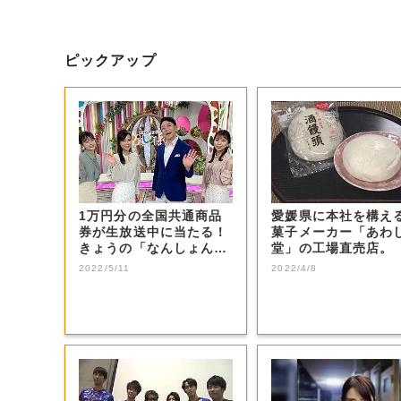
ピックアップ
1万円分の全国共通商品
愛媛県に本社を構え
券が生放送中に当たる！
菓子メーカー「あわ
きょうの「なんしょん？
堂」の工場直売店。
生電話クイズ」...
2022/5/11
2022/4/8