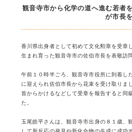
観音寺市から化学の道へ進む若者
が市長
香川県出身者として初めて文化勲章を受章
生まれ育った観音寺市の佐伯市長を表敬訪
午前１０時半ごろ、観音寺市役所に到着し
に迎えられ佐伯市長から花束を受け取りま
首からかけるなどして受章を報告すると同
た。
玉尾皓平さんは、観音寺市出身の８１歳、
して新反応の発見や新化合物の生成に成功