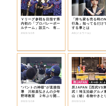
Ｖリーグ参戦を目指す県
「持ち家を売る時の
内初の「プロバレーボー
行為」知ってるだけ
ルチーム」設立へ 有望
する事とは
選手などの受け...
2022/1/15
AD(イエウール)
“バントの神様”が直接指
所JAPAN【西武VS
導 川相昌弘さんの少年
武！埼玉沿線グルメ
野球教室 ２年ぶり開催
山（秘）名物やきと
【岡山・岡山...
秩父ホルモン...
2022/1/16
2022/1/16