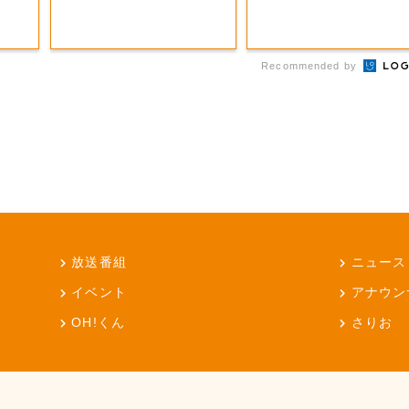
Recommended by
放送番組
ニュース
イベント
アナウン
OH!くん
さりお