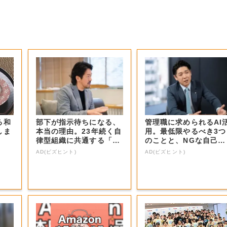
る和
部下が指示待ちになる、
管理職に求められるAI
しま
本当の理由。23年続く自
用。最低限やるべき3つ
律型組織に共通する「3
のことと、NGな自己認
つの要素」
識
AD(ビズヒント)
AD(ビズヒント)