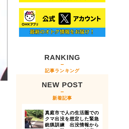
RANKING
記事ランキング
NEW POST
新着記事
真庭市で人の生活圏での
クマ出没を想定した緊急
銃猟訓練 出没情報から