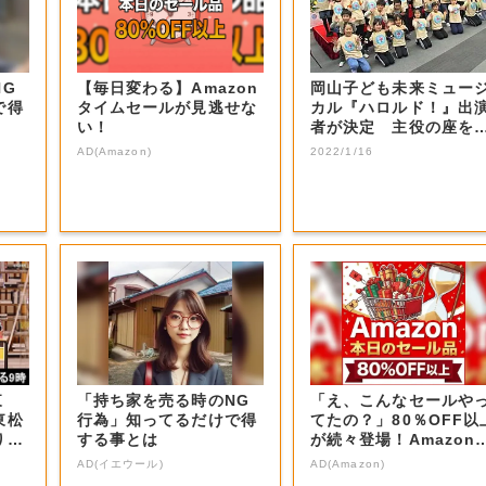
NG
【毎日変わる】Amazon
岡山子ども未来ミュー
で得
タイムセールが見逃せな
カル『ハロルド！』出
い！
者が決定 主役の座を
止めた感想は…...
AD(Amazon)
2022/1/16
東
「持ち家を売る時のNG
「え、こんなセールや
東松
行為」知ってるだけで得
てたの？」80％OFF以
り＆
する事とは
が続々登場！Amazon
本気が...
AD(イエウール)
AD(Amazon)