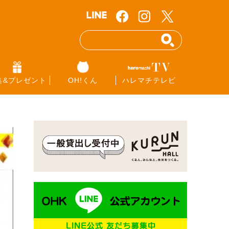
集&プレゼント
OH!くん
ハレマチテレビ