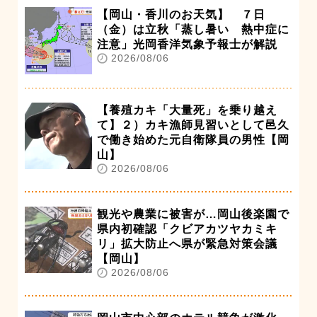
【岡山・香川のお天気】 ７日
（金）は立秋「蒸し暑い 熱中症に
注意」光岡香洋気象予報士が解説
2026/08/06
【養殖カキ「大量死」を乗り越え
て】２）カキ漁師見習いとして邑久
で働き始めた元自衛隊員の男性【岡
山】
2026/08/06
観光や農業に被害が…岡山後楽園で
県内初確認「クビアカツヤカミキ
リ」拡大防止へ県が緊急対策会議
【岡山】
2026/08/06