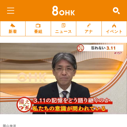
新着
番組
ニュース
アナ
イベント
岡山放送