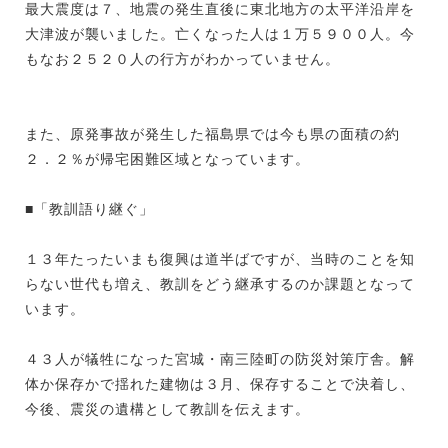
最大震度は７、地震の発生直後に東北地方の太平洋沿岸を
大津波が襲いました。亡くなった人は１万５９００人。今
もなお２５２０人の行方がわかっていません。
また、原発事故が発生した福島県では今も県の面積の約
２．２％が帰宅困難区域となっています。
■「教訓語り継ぐ」
１３年たったいまも復興は道半ばですが、当時のことを知
らない世代も増え、教訓をどう継承するのか課題となって
います。
４３人が犠牲になった宮城・南三陸町の防災対策庁舎。解
体か保存かで揺れた建物は３月、保存することで決着し、
今後、震災の遺構として教訓を伝えます。