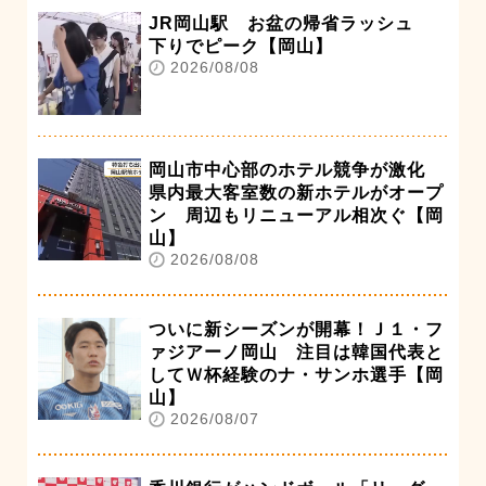
JR岡山駅 お盆の帰省ラッシュ
下りでピーク【岡山】
2026/08/08
岡山市中心部のホテル競争が激化
県内最大客室数の新ホテルがオープ
ン 周辺もリニューアル相次ぐ【岡
山】
2026/08/08
ついに新シーズンが開幕！Ｊ１・フ
ァジアーノ岡山 注目は韓国代表と
してＷ杯経験のナ・サンホ選手【岡
山】
2026/08/07