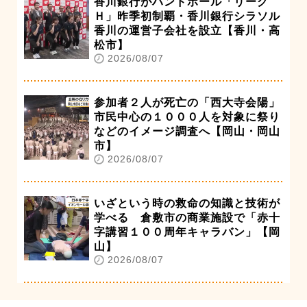
香川銀行がハンドボール「リーグ
Ｈ」昨季初制覇・香川銀行シラソル
香川の運営子会社を設立【香川・高
松市】
2026/08/07
参加者２人が死亡の「西大寺会陽」
市民中心の１０００人を対象に祭り
などのイメージ調査へ【岡山・岡山
市】
2026/08/07
いざという時の救命の知識と技術が
学べる 倉敷市の商業施設で「赤十
字講習１００周年キャラバン」【岡
山】
2026/08/07