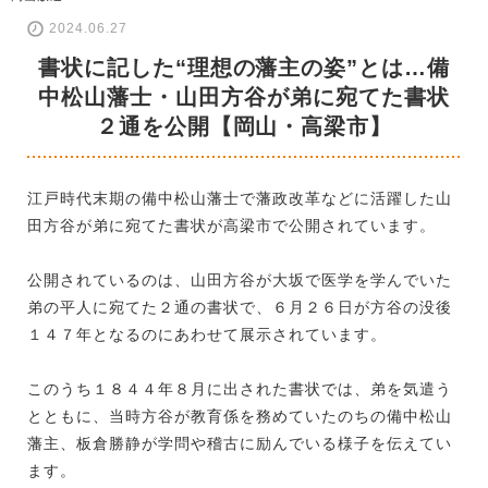
2024.06.27
書状に記した“理想の藩主の姿”とは…備
中松山藩士・山田方谷が弟に宛てた書状
２通を公開【岡山・高梁市】
江戸時代末期の備中松山藩士で藩政改革などに活躍した山
田方谷が弟に宛てた書状が高梁市で公開されています。
公開されているのは、山田方谷が大坂で医学を学んでいた
弟の平人に宛てた２通の書状で、６月２６日が方谷の没後
１４７年となるのにあわせて展示されています。
このうち１８４４年８月に出された書状では、弟を気遣う
とともに、当時方谷が教育係を務めていたのちの備中松山
藩主、板倉勝静が学問や稽古に励んでいる様子を伝えてい
ます。