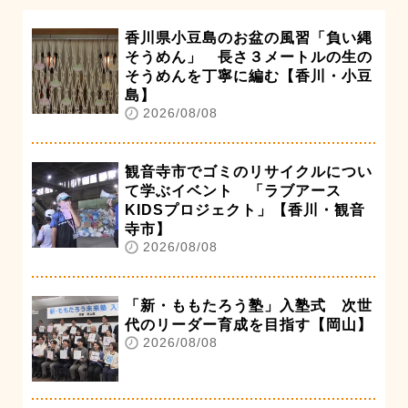
香川県小豆島のお盆の風習「負い縄
そうめん」 長さ３メートルの生の
そうめんを丁寧に編む【香川・小豆
島】
2026/08/08
観音寺市でゴミのリサイクルについ
て学ぶイベント 「ラブアース
KIDSプロジェクト」【香川・観音
寺市】
2026/08/08
「新・ももたろう塾」入塾式 次世
代のリーダー育成を目指す【岡山】
2026/08/08