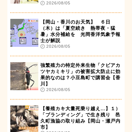
2026/08/05
【岡山・香川のお天気】 ６日
（木）は「夏空続き 熱帯夜・猛
暑」水分補給を 光岡香洋気象予報
士が解説
2026/08/05
強繁殖力の特定外来生物「クビアカ
ツヤカミキリ」の被害拡大防止に効
果的なのは？小豆島町で講習会【香
川】
2026/08/05
【養殖カキ大量死乗り越え…】１）
「ブランディング」で生き残り 邑
久町漁協の取り組み【岡山・瀬戸内
市】