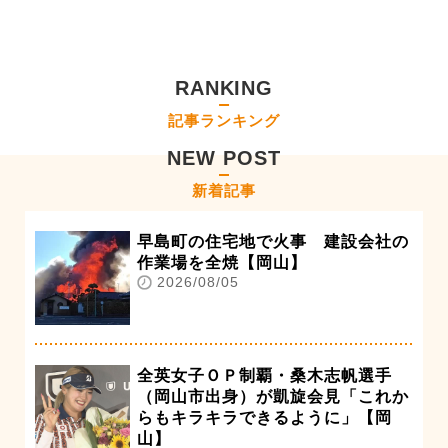
RANKING
記事ランキング
NEW POST
新着記事
早島町の住宅地で火事 建設会社の
作業場を全焼【岡山】
2026/08/05
全英女子ＯＰ制覇・桑木志帆選手
（岡山市出身）が凱旋会見「これか
らもキラキラできるように」【岡
山】