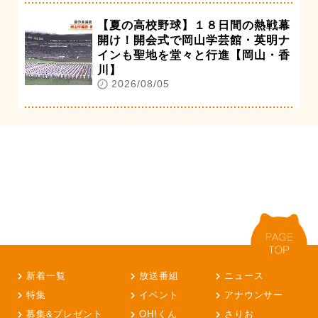
【夏の高校野球】１８日間の熱戦幕
開け！開会式で岡山学芸館・英明ナ
インも聖地を堂々と行進【岡山・香
川】
2026/08/05
新着一覧
放送番組
ニュース
特集
イベント
アナウンサー
募集&プレゼント
OH!くん
さりお