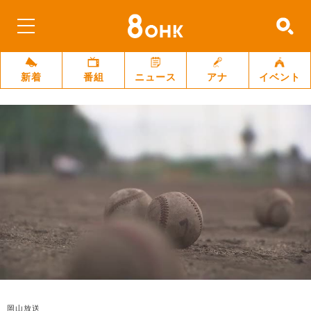
新着
番組
ニュース
アナ
イベント
岡山放送