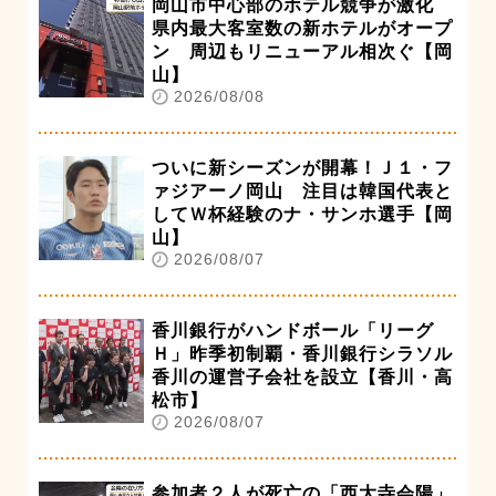
岡山市中心部のホテル競争が激化
県内最大客室数の新ホテルがオープ
ン 周辺もリニューアル相次ぐ【岡
山】
2026/08/08
ついに新シーズンが開幕！Ｊ１・フ
ァジアーノ岡山 注目は韓国代表と
してＷ杯経験のナ・サンホ選手【岡
山】
2026/08/07
香川銀行がハンドボール「リーグ
Ｈ」昨季初制覇・香川銀行シラソル
香川の運営子会社を設立【香川・高
松市】
2026/08/07
参加者２人が死亡の「西大寺会陽」