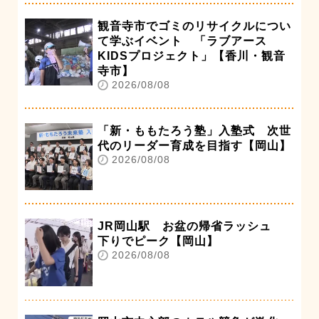
観音寺市でゴミのリサイクルについ
て学ぶイベント 「ラブアース
KIDSプロジェクト」【香川・観音
寺市】
2026/08/08
「新・ももたろう塾」入塾式 次世
代のリーダー育成を目指す【岡山】
2026/08/08
JR岡山駅 お盆の帰省ラッシュ
下りでピーク【岡山】
2026/08/08