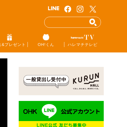
集&プレゼント
OH!くん
ハレマチテレビ