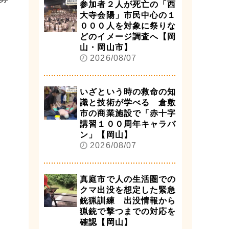
参加者２人が死亡の「西
大寺会陽」市民中心の１
０００人を対象に祭りな
どのイメージ調査へ【岡
山・岡山市】
2026/08/07
いざという時の救命の知
識と技術が学べる 倉敷
市の商業施設で「赤十字
講習１００周年キャラバ
ン」【岡山】
2026/08/07
真庭市で人の生活圏での
クマ出没を想定した緊急
銃猟訓練 出没情報から
猟銃で撃つまでの対応を
確認【岡山】