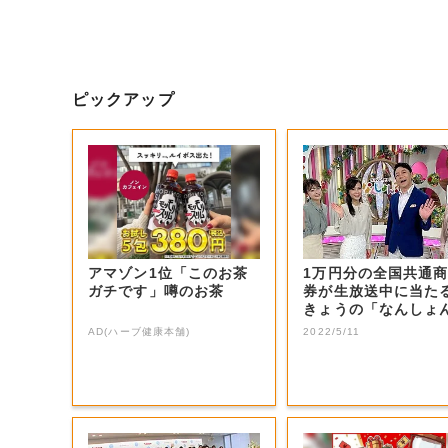
ピックアップ
アマゾン1位「このお茶
1万円分の全国共通
ガチです」噂のお茶
券が生放送中に当た
きょうの「なんしょ
生電話クイズ」...
AD(ハーブ健康本舗)
2022/5/11