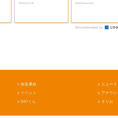
秩父ホルモン...
2022/1/16
AD(Amazon)
Recommended by
放送番組
ニュース
イベント
アナウン
OH!くん
さりお