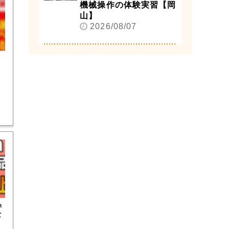
機械操作の体験実習【岡
山】
2026/08/07
8
n
な