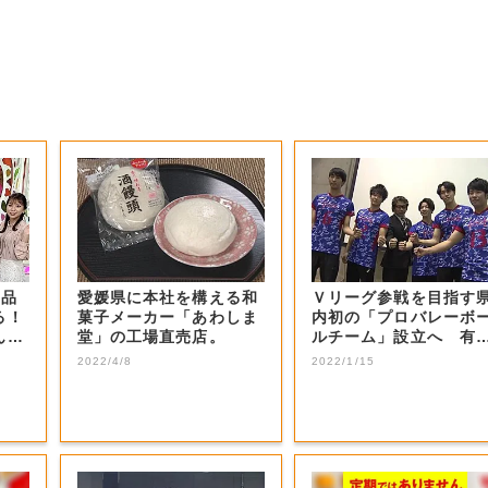
商品
愛媛県に本社を構える和
Ｖリーグ参戦を目指す
る！
菓子メーカー「あわしま
内初の「プロバレーボ
ん？
堂」の工場直売店。
ルチーム」設立へ 有
選手などの受け...
2022/4/8
2022/1/15