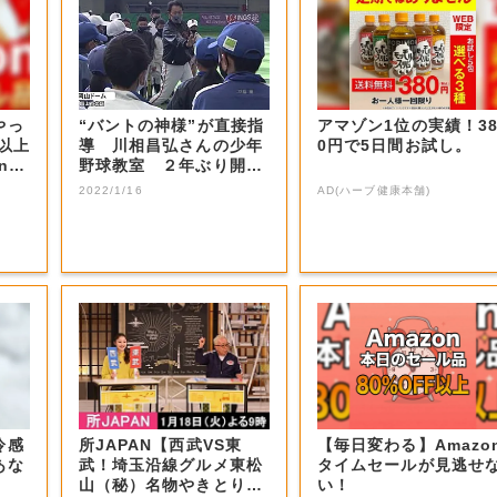
やっ
“バントの神様”が直接指
アマゾン1位の実績！3
F以上
導 川相昌弘さんの少年
0円で5日間お試し。
nの
野球教室 ２年ぶり開催
【岡山・岡山...
2022/1/16
AD(ハーブ健康本舗)
冷感
所JAPAN【西武VS東
【毎日変わる】Amazo
あな
武！埼玉沿線グルメ東松
タイムセールが見逃せ
山（秘）名物やきとり＆
い！