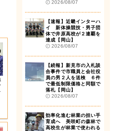
2026/08/07
【速報】近畿インターハ
イ 新体操競技・男子団
体で井原高校が２連覇を
達成【岡山】
2026/08/07
【続報】新見市の入札談
合事件で市職員と会社役
員の男２人を送検 ６件
県
で最低制限価格と同額で
ー
落札【岡山】
望
2026/08/07
効率化進む林業の担い手
育成へ 美咲町の森林で
高校生が林業で使われる