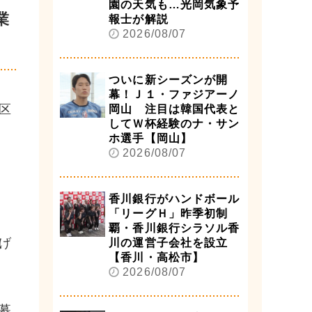
園の天気も…光岡気象予
業
報士が解説
2026/08/07
ついに新シーズンが開
幕！Ｊ１・ファジアーノ
区
岡山 注目は韓国代表と
してＷ杯経験のナ・サン
ホ選手【岡山】
2026/08/07
香川銀行がハンドボール
「リーグＨ」昨季初制
覇・香川銀行シラソル香
げ
川の運営子会社を設立
【香川・高松市】
2026/08/07
募