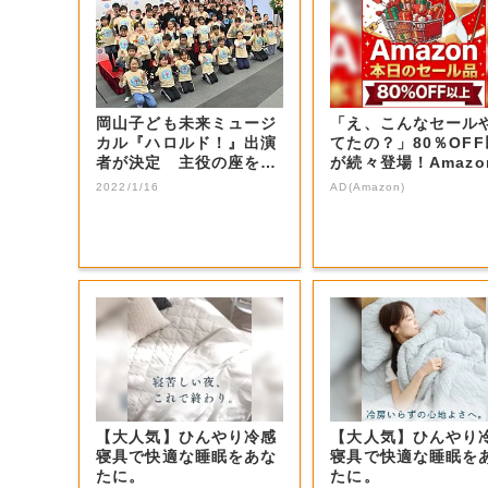
岡山子ども未来ミュージ
「え、こんなセール
カル『ハロルド！』出演
てたの？」80％OF
者が決定 主役の座を射
が続々登場！Amazo
止めた感想は…...
本気が...
2022/1/16
AD(Amazon)
【大人気】ひんやり冷感
【大人気】ひんやり
寝具で快適な睡眠をあな
寝具で快適な睡眠を
たに。
たに。