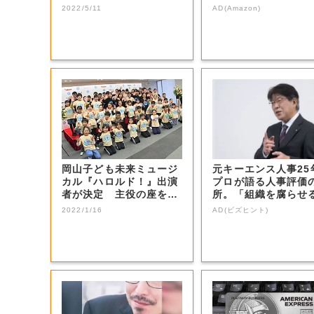
生電話クイズ」...
本気が...
2022/5/11
AD(Amazon)
岡山子ども未来ミュージ
元キーエンス人事25
カル『ハロルド！』出演
プロが語る人事評価
者が決定 主役の座を射
所。「組織を腐らせ
止めた感想は…...
G評価」とは...
2022/1/16
AD(ビズヒント)