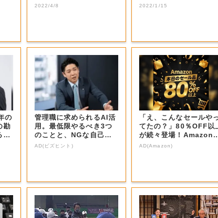
選手などの受け...
2022/4/8
2022/1/15
年の
管理職に求められるAI活
「え、こんなセールや
の勘
用。最低限やるべき3つ
てたの？」80％OFF以
るN
のことと、NGな自己認
が続々登場！Amazon
識
本気が...
AD(ビズヒント)
AD(Amazon)