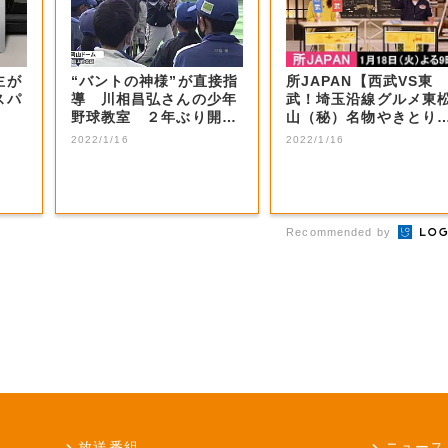
主が
“バントの神様”が直接指
所JAPAN【西武VS東
スパ
導 川相昌弘さんの少年
武！埼玉沿線グルメ東
野球教室 ２年ぶり開催
山（秘）名物やきとり
【岡山・岡山...
秩父ホルモン...
2022/1/16
2022/1/16
Recommended by
放送番組
ニュース