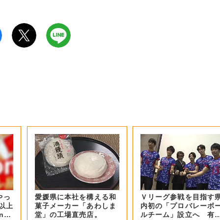
やっ
愛媛県に本社を構える和
Ｖリーグ参戦を目指す
F以上
菓子メーカー「あわしま
内初の「プロバレーボ
nの
堂」の工場直売店。
ルチーム」設立へ 有