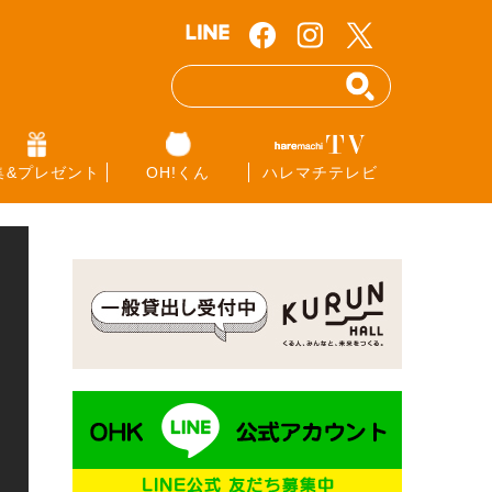
集&プレゼント
OH!くん
ハレマチテレビ