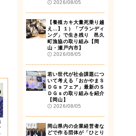
2026/08/05
【養殖カキ大量死乗り越
え…】１）「ブランディ
ング」で生き残り 邑久
町漁協の取り組み【岡
山・瀬戸内市】
2026/08/05
若い世代が社会課題につ
いて考える「おかやまＳ
ＤＧｓフェア」最新のＳ
ＤＧｓの取り組みを紹介
【岡山】
2026/08/05
県
岡山県内の企業経営者な
ー
どで作る団体が「ひとり
望