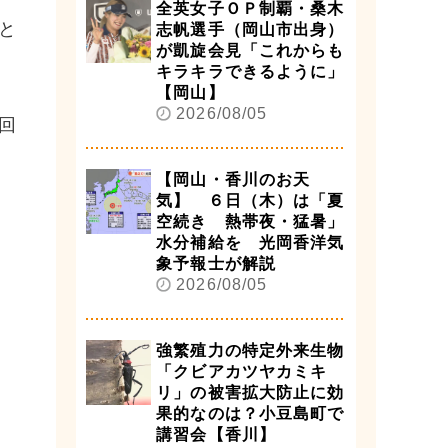
全英女子ＯＰ制覇・桑木
と
志帆選手（岡山市出身）
が凱旋会見「これからも
キラキラできるように」
【岡山】
2026/08/05
回
【岡山・香川のお天
気】 ６日（木）は「夏
空続き 熱帯夜・猛暑」
水分補給を 光岡香洋気
象予報士が解説
2026/08/05
強繁殖力の特定外来生物
「クビアカツヤカミキ
リ」の被害拡大防止に効
果的なのは？小豆島町で
講習会【香川】