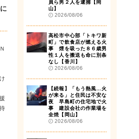
員ら男２人を逮捕【岡
験に
山】
2026/08/06
高松市中心部「トキワ新
町」で飲食店が燃える火
Ｎ
事 煙を吸った８６歳男
性１人を搬送も命に別条
なし【香川】
2026/08/06
け
【続報】「もう熱風…火
が来る」と住民は不安な
援
夜 早島町の住宅地で火
待
事 建設会社の作業場を
全焼【岡山】
2026/08/06