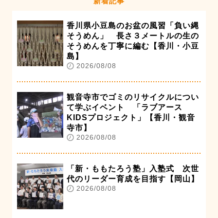
新着記事
香川県小豆島のお盆の風習「負い縄
そうめん」 長さ３メートルの生の
そうめんを丁寧に編む【香川・小豆
島】
2026/08/08
観音寺市でゴミのリサイクルについ
て学ぶイベント 「ラブアース
KIDSプロジェクト」【香川・観音
寺市】
2026/08/08
「新・ももたろう塾」入塾式 次世
代のリーダー育成を目指す【岡山】
2026/08/08