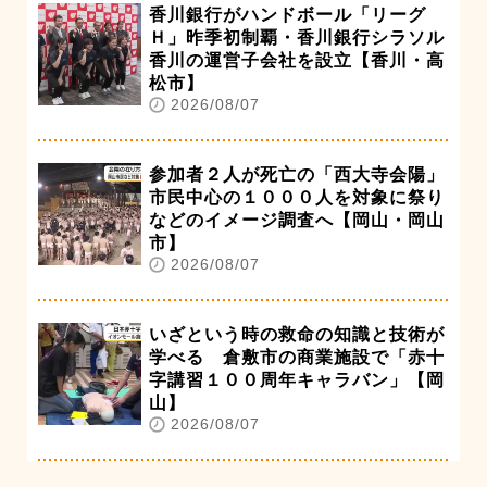
香川銀行がハンドボール「リーグ
Ｈ」昨季初制覇・香川銀行シラソル
香川の運営子会社を設立【香川・高
松市】
2026/08/07
参加者２人が死亡の「西大寺会陽」
市民中心の１０００人を対象に祭り
などのイメージ調査へ【岡山・岡山
市】
2026/08/07
いざという時の救命の知識と技術が
学べる 倉敷市の商業施設で「赤十
字講習１００周年キャラバン」【岡
山】
2026/08/07