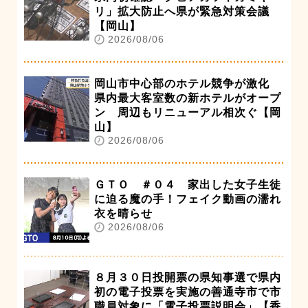
リ」拡大防止へ県が緊急対策会議
【岡山】
2026/08/06
岡山市中心部のホテル競争が激化
県内最大客室数の新ホテルがオープ
ン 周辺もリニューアル相次ぐ【岡
山】
2026/08/06
ＧＴＯ ＃０４ 家出した女子生徒
に迫る魔の手！フェイク動画の濡れ
衣を晴らせ
2026/08/06
８月３０日投開票の県知事選で県内
初の電子投票を実施の善通寺市で市
職員対象に「電子投票説明会」【香