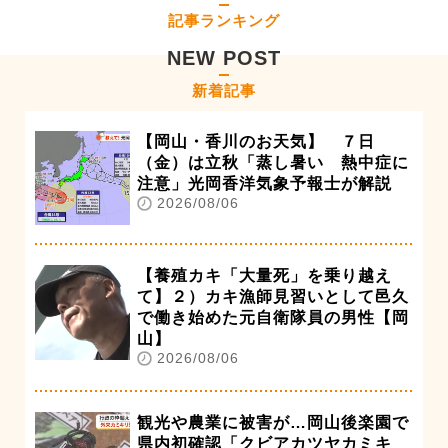
記事ランキング
NEW POST
新着記事
【岡山・香川のお天気】 ７日
（金）は立秋「蒸し暑い 熱中症に
注意」光岡香洋気象予報士が解説
2026/08/06
【養殖カキ「大量死」を乗り越え
て】２）カキ漁師見習いとして邑久
で働き始めた元自衛隊員の男性【岡
山】
2026/08/06
観光や農業に被害が…岡山後楽園で
県内初確認「クビアカツヤカミキ