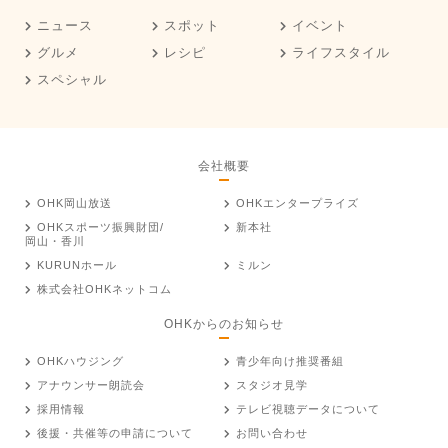
ニュース
スポット
イベント
グルメ
レシピ
ライフスタイル
スペシャル
会社概要
OHK岡山放送
OHKエンタープライズ
OHKスポーツ振興財団/
新本社
岡山・香川
KURUNホール
ミルン
株式会社OHKネットコム
OHKからのお知らせ
OHKハウジング
青少年向け推奨番組
アナウンサー朗読会
スタジオ見学
採用情報
テレビ視聴データについて
後援・共催等の申請について
お問い合わせ