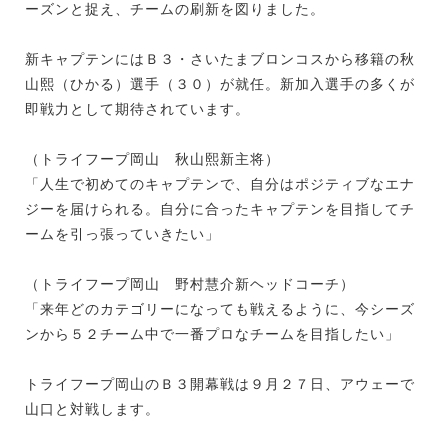
ーズンと捉え、チームの刷新を図りました。
新キャプテンにはＢ３・さいたまブロンコスから移籍の秋
山熙（ひかる）選手（３０）が就任。新加入選手の多くが
即戦力として期待されています。
（トライフープ岡山 秋山熙新主将）
「人生で初めてのキャプテンで、自分はポジティブなエナ
ジーを届けられる。自分に合ったキャプテンを目指してチ
ームを引っ張っていきたい」
（トライフープ岡山 野村慧介新ヘッドコーチ）
「来年どのカテゴリーになっても戦えるように、今シーズ
ンから５２チーム中で一番プロなチームを目指したい」
トライフープ岡山のＢ３開幕戦は９月２７日、アウェーで
山口と対戦します。