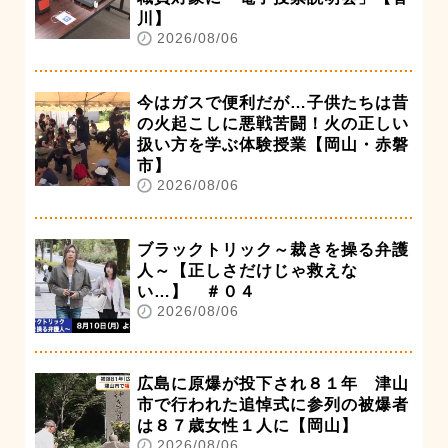
川】
2026/08/06
今はガスで便利だが…子供たちは昔
の火起こしに悪戦苦闘！火の正しい
扱い方を学ぶ体験授業【岡山・赤磐
市】
2026/08/06
ブラックトリック～裁きを操る弁護
人～【正しさだけじゃ救えな
い…】 ＃０４
2026/08/06
広島に原爆が投下され８１年 津山
市で行われた追悼式に参列の被爆者
は８７歳女性１人に【岡山】
2026/08/06